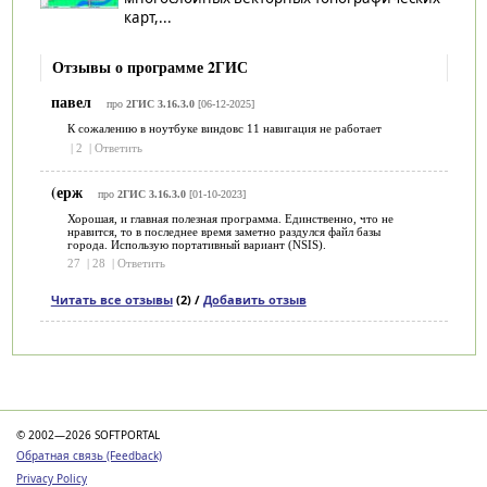
карт,...
Отзывы о программе 2ГИС
павел
про
2ГИС 3.16.3.0
[06-12-2025]
К сожалению в ноутбуке виндовс 11 навигация не работает
|
2
|
Ответить
(ерж
про
2ГИС 3.16.3.0
[01-10-2023]
Хорошая, и главная полезная программа. Единственно, что не
нравится, то в последнее время заметно раздулся файл базы
города. Использую портативный вариант (NSIS).
27
|
28
|
Ответить
Читать все отзывы
(2) /
Добавить отзыв
Категории
© 2002—2026 SOFTPORTAL
Обратная связь (Feedback)
Privacy Policy