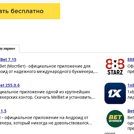
пулярное
Bet 7.15
888
Bet (Мостбет) - официальное приложение для
Оф
оид от надежного международного букмекера,...
пр
et 255.0.6
1xB
иальное приложение одной из крупнейших
1x
екерских контор. Скачать MelBet и установить...
лид
 1.5
Bet
 – официальное приложение на Андроид от
Be
екера, который никогда не довольствовался...
одн
пре
спорт....