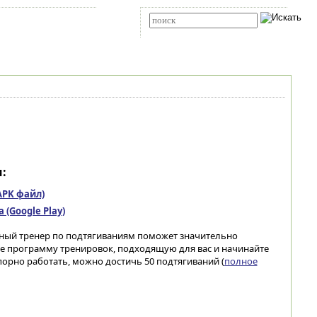
Карта сайта
RSS
Расширенный поиск
:
(APK файл)
(Google Play)
ичный тренер по подтягиваниям поможет значительно
е программу тренировок, подходящую для вас и начинайте
порно работать, можно достичь 50 подтягиваний (
полное