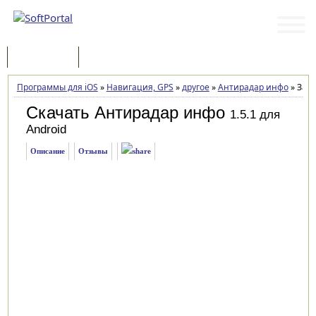
Программы
Статьи
Программы для iOS
»
Навигация, GPS
»
другое
»
Антирадар инфо
»
Загр
Скачать Антирадар инфо
1.5.1 для
Android
Описание
Отзывы