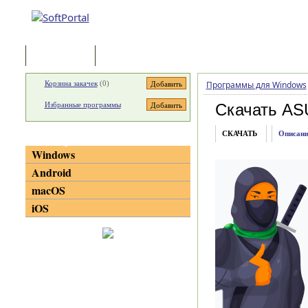
Программы
Статьи
Корзина закачек
(
0
)
Программы для Windows
Избранные программы
Скачать AS
СКАЧАТЬ
Описани
Категории
Windows
Android
macOS
iOS