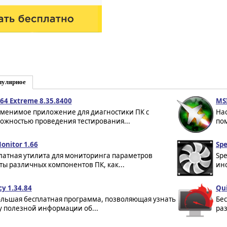
пулярное
64 Extreme 8.35.8400
MSI
менимое приложение для диагностики ПК с
Нас
ожностью проведения тестирования...
по
nitor 1.66
Spe
латная утилита для мониторинга параметров
Sp
ты различных компонентов ПК, как...
инс
cy 1.34.84
Qui
льшая бесплатная программа, позволяющая узнать
Бе
у полезной информации об...
раз