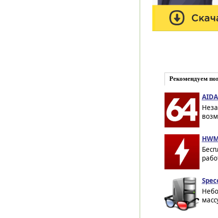
Рекомендуем по
AIDA
Неза
возм
HWMo
Бесп
рабо
Spec
Небо
масс