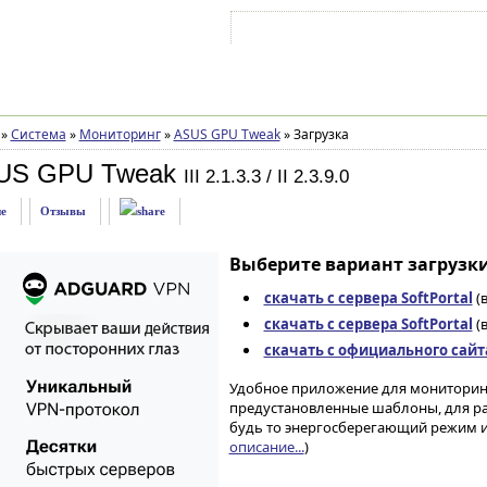
Войти на аккаунт
Зарегистрироваться
»
Система
»
Мониторинг
»
ASUS GPU Tweak
»
Загрузка
US GPU Tweak
III 2.1.3.3 / II 2.3.9.0
е
Отзывы
Выберите вариант загрузки
скачать с сервера SoftPortal
(в
скачать с сервера SoftPortal
(в
скачать с официального сайт
Удобное приложение для мониторинг
предустановленные шаблоны, для ра
будь то энергосберегающий режим и
описание...
)