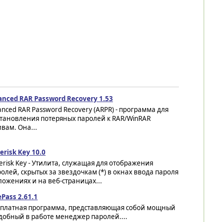
anced RAR Password Recovery 1.53
nced RAR Password Recovery (ARPR) - программа для
становления потеряных паролей к RAR/WinRAR
вам. Она...
erisk Key 10.0
erisk Key - Утилита, служащая для отображения
олей, скрытых за звездочкам (*) в окнах ввода пароля
ложениях и на веб-страницах...
Pass 2.61.1
сплатная программа, представляющая собой мощный
добный в работе менеджер паролей....