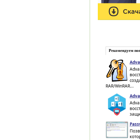
Рекомендуем по
Adva
Adva
восс
созд
RAR/WinRAR...
Adva
Adva
восс
защит
Pass
Позв
кото