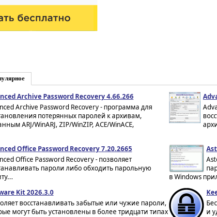
пулярное
nced Archive Password Recovery 4.66.266
Adv
nced Archive Password Recovery - программа для
Adva
тановления потерянных паролей к архивам,
вос
анным ARJ/WinARJ, ZIP/WinZIP, ACE/WinACE,
архи
nced Office Password Recovery 7.20.2665
Ast
nced Office Password Recovery - позволяет
Ast
танавливать пароли либо обходить парольную
пар
у...
в Windows при
ware Kit 2026.3.0
Kee
оляет восстанавливать забытые или чужие пароли,
Бе
рые могут быть установлены в более тридцати типах
и у