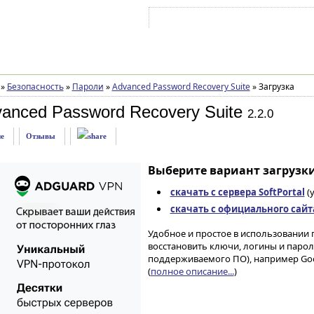
Войти на аккаунт
Зарегистрироваться
»
Безопасность
»
Пароли
»
Advanced Password Recovery Suite
»
Загрузка
anced Password Recovery Suite
2.2.0
е
Отзывы
Выберите вариант загрузки
скачать с сервера SoftPortal
(
скачать с официального сайт
Удобное и простое в использовании
восстановить ключи, логины и парол
поддерживаемого ПО), например Google 
(
полное описание...
)