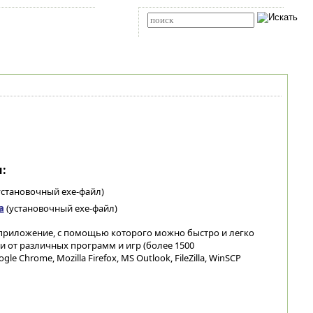
Карта сайта
RSS
Расширенный поиск
:
установочный exe-файл)
а
(установочный exe-файл)
 приложение, с помощью которого можно быстро и легко
и от различных программ и игр (более 1500
Chrome, Mozilla Firefox, MS Outlook, FileZilla, WinSCP