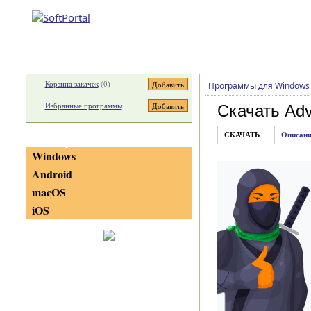
Программы
Статьи
Корзина закачек
(
0
)
Программы для Windows
Избранные программы
Скачать Adv
СКАЧАТЬ
Описани
Категории
Windows
Android
macOS
iOS