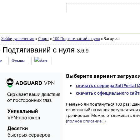
Войти на аккаунт
Зарегистрироваться
»
Хобби, увлечения
»
Спорт
»
100 Подтягиваний с нуля
»
Загрузка
 Подтягиваний с нуля
3.6.9
е
Отзывы
Выберите вариант загрузки
скачать с сервера SoftPortal 
скачать с официального сайта 
Реально ли подтянуться 100 раз? Д
основанный на ваших результатах и
тренировок. Можно отслеживать личн
(
полное описание...
)