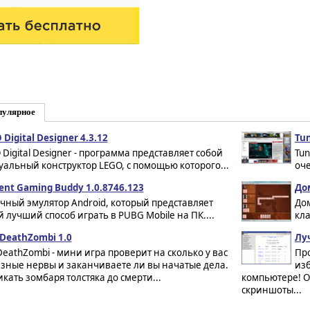
пулярное
 Digital Designer 4.3.12
Tun
 Digital Designer - программа представляет собой
Tun
уальный конструктор LEGO, с помощью которого...
оч
ent Gaming Buddy 1.0.8746.123
До
чный эмулятор Android, который представляет
Дом
й лучший способ играть в PUBG Mobile на ПК....
кла
kDeathZombi 1.0
Лу
kDeathZombi - мини игра проверит на сколько у вас
Про
зные нервы и заканчиваете ли вы начатые дела.
из
кать зомбаря толстяка до смерти...
компьютере! О
скриншоты...