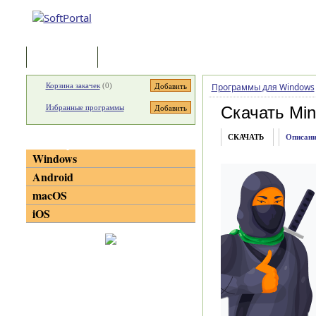
Программы
Статьи
Корзина закачек
(
0
)
Программы для Windows
Избранные программы
Скачать Min
СКАЧАТЬ
Описани
Категории
Windows
Android
macOS
iOS