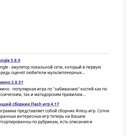
ngle 5.8.9
ngle - эмулятор локальной сети, который в первую
ередь оценят любители мультиплеерных...
мино 2.0.51
ино - популярная игра по "забиванию" костей как по
ссическим, так и матадорским правилам...
чший сборник Flash игр 4.17
грамма представляет собой сборник Флеш игр. Сотня
бранных интересных игр теперь на Вашем
тсортированны по рубрикам, есть описания и