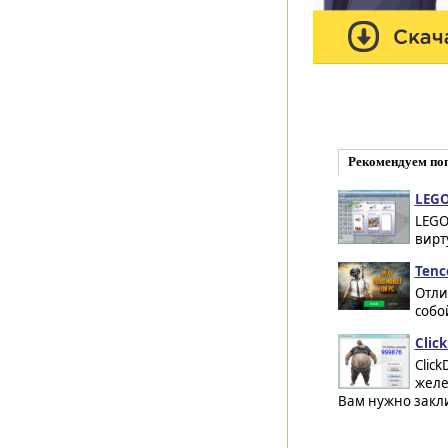
Рекомендуем по
LEGO
LEGO
вирт
Tenc
Отли
собо
Clic
Clic
желе
Вам нужно закли