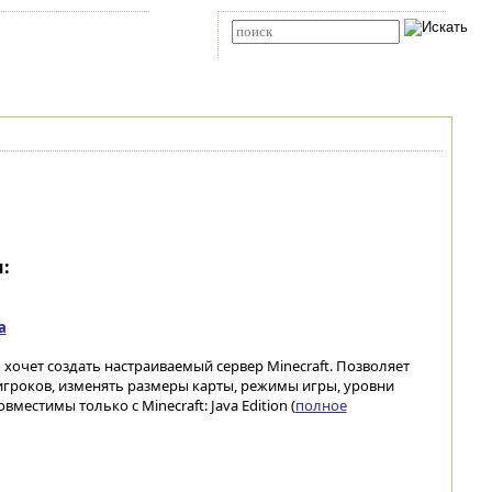
Карта сайта
RSS
Расширенный поиск
:
а
хочет создать настраиваемый сервер Minecraft. Позволяет
игроков, изменять размеры карты, режимы игры, уровни
местимы только с Minecraft: Java Edition (
полное