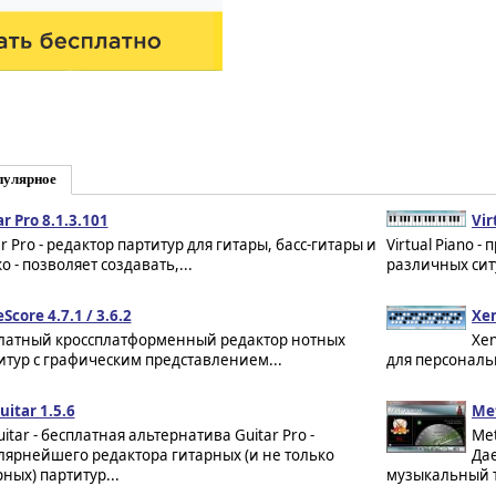
пулярное
r Pro 8.1.3.101
Vir
r Pro - редактор партитур для гитары, басс-гитары и
Virtual Piano 
 - позволяет создавать,...
различных сит
core 4.7.1 / 3.6.2
Xe
латный кроссплатформенный редактор нотных
Xen
итур с графическим представлением...
для персональ
itar 1.5.6
Me
itar - бесплатная альтернатива Guitar Pro -
Met
лярнейшего редактора гитарных (и не только
Да
ных) партитур...
музыкальный т