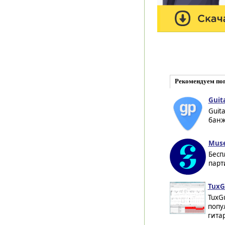
Рекомендуем по
Guita
Guita
банжо
MuseS
Бесп
парт
TuxGu
TuxGu
попу
гитар