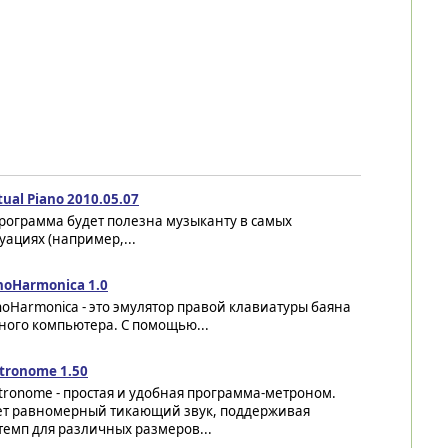
tual Piano 2010.05.07
- программа будет полезна музыканту в самых
уациях (например,...
noHarmonica 1.0
oHarmonica - это эмулятор правой клавиатуры баяна
ного компьютера. С помощью...
tronome 1.50
ronome - простая и удобная программа-метроном.
ет равномерный тикающий звук, поддерживая
емп для различных размеров...