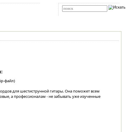
Карта сайта
RSS
Расширенный поиск
:
ip-файл)
кордов для шестиструнной гитары. Она поможет всем
ые, а профессионалам - не забывать уже изученные