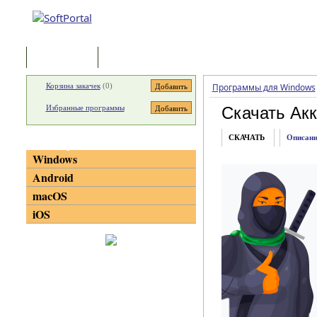
Программы
Статьи
Корзина закачек
(
0
)
Программы для Windows
Избранные программы
Скачать Ак
СКАЧАТЬ
Описани
Категории
Windows
Android
macOS
iOS