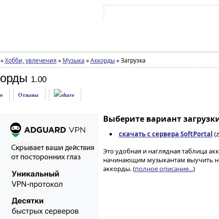
Войти на аккаунт
Зарегистрироваться
»
Хобби, увлечения
»
Музыка
»
Аккорды
»
Загрузка
корды
1.00
е
Отзывы
Выберите вариант загрузки
скачать с сервера SoftPortal
(z
Это удобная и наглядная таблица ак
начинающим музыкантам выучить нов
аккорды. (
полное описание...
)