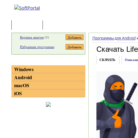
Программы
Статьи
Корзина закачек
(
0
)
Программы для Android
Избранные программы
Скачать Lif
СКАЧАТЬ
Описани
Категории
Windows
Android
macOS
iOS