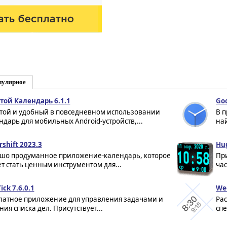
пулярное
той Календарь 6.1.1
Goo
той и удобный в повседневном использовании
В 
ндарь для мобильных Android-устройств,...
най
rshift 2023.3
Hug
шо продуманное приложение-календарь, которое
Пр
т стать ценным инструментом для...
час
ick 7.6.0.1
Wee
латное приложение для управления задачами и
Рас
ния списка дел. Присутствует...
спе