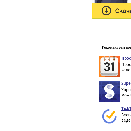
Рекомендуем по
Прос
Прос
кале
Supe
Хоро
може
TickT
Бесп
веде