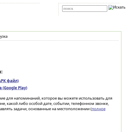
Карта сайта
RSS
Расширенный поиск
узка
:
(APK файл)
(Google Play)
ие для напоминаний, которое вы можете использовать для
, какой либо особой дате, событии, телефонном звонке,
авлять задачи, основанные на местоположении (
полное