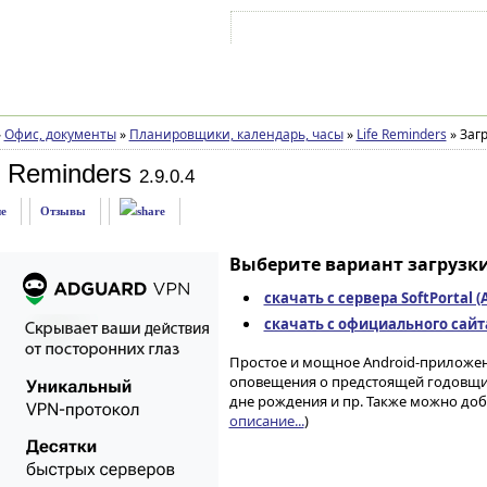
Войти на аккаунт
Зарегистрироваться
»
Офис, документы
»
Планировщики, календарь, часы
»
Life Reminders
»
Загр
e Reminders
2.9.0.4
е
Отзывы
Выберите вариант загрузки
скачать с сервера SoftPortal 
скачать с официального сайта 
Простое и мощное Android-приложен
оповещения о предстоящей годовщине
дне рождения и пр. Также можно доб
описание...
)