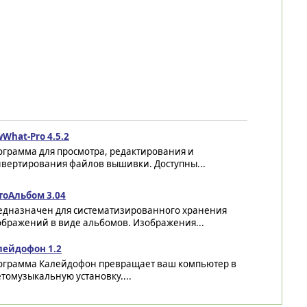
What-Pro 4.5.2
ограмма для просмотра, редактирования и
нвертирования файлов вышивки. Доступны...
тоАльбом 3.04
едназначен для систематизированного хранения
ображений в виде альбомов. Изображения...
лейдофон 1.2
ограмма Калейдофон превращает ваш компьютер в
томузыкальную установку....