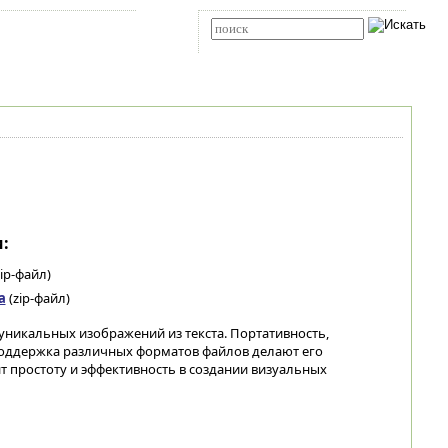
Карта сайта
RSS
Расширенный поиск
:
ip-файл)
а
(zip-файл)
уникальных изображений из текста. Портативность,
поддержка различных форматов файлов делают его
т простоту и эффективность в создании визуальных