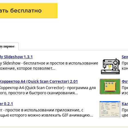
пулярное
ly Slideshow 1.3.1
Sew
ly Slideshow - бесплатное и простое в использование
Пр
ожение, которое позволяет...
ко
Корректор А4 (Quick Scan Corrector) 2.01
Фо
орректор А4 (Quick Scan Corrector) - программа для
Пр
ого, простого и быстрого сканирования...
из
r 0.2.1
Ка
er - простое в использовании приложение, с
Пр
щью которого можно извлекать GIF анимацию...
цве