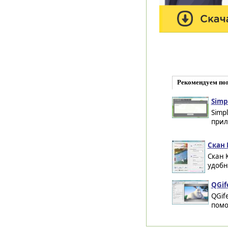
Рекомендуем по
Simp
Simp
прил
Скан 
Скан К
удобн
QGife
QGif
помо