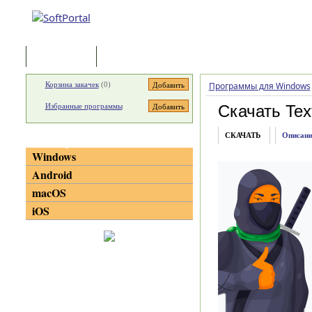
Программы
Статьи
Корзина закачек
(
0
)
Программы для Windows
Избранные программы
Скачать Tex
СКАЧАТЬ
Описани
Категории
Windows
Android
macOS
iOS