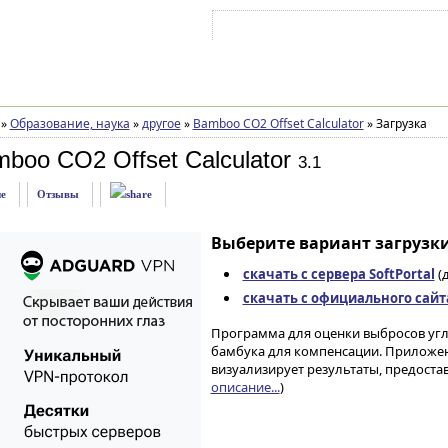
Войти на аккаунт
Зарегистрироваться
»
Образование, наука
»
другое
»
Bamboo CO2 Offset Calculator
»
Загрузка
boo CO2 Offset Calculator
3.1
е
Отзывы
Выберите вариант загрузки
скачать с сервера SoftPortal
(д
скачать с официального сайт
Программа для оценки выбросов угл
бамбука для компенсации. Приложен
визуализирует результаты, предоста
описание...
)