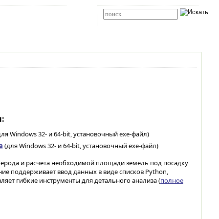
Карта сайта
RSS
Расширенный поиск
:
ля Windows 32- и 64-bit, установочный exe-файл)
а
(для Windows 32- и 64-bit, установочный exe-файл)
ерода и расчета необходимой площади земель под посадку
ие поддерживает ввод данных в виде списков Python,
вляет гибкие инструменты для детального анализа (
полное