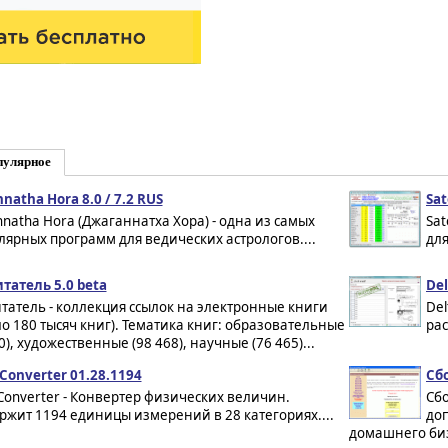
пулярное
nnatha Hora 8.0 / 7.2 RUS
Sat
nnatha Hora (Джаганнатха Хора) - одна из самых
Sat
лярных программ для ведических астрологов....
для
татель 5.0 beta
Del
татель - коллекция ссылок на электронные книги
Del
ло 180 тысяч книг). Тематика книг: образовательные
рас
0), художественные (98 468), научные (76 465)...
 Converter 01.28.1194
Сб
 Converter - Конвертер физических величин.
Сб
ржит 1194 единицы измерений в 28 категориях....
до
домашнего биз