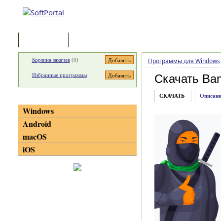
Программы
Статьи
Корзина закачек
(
0
)
Программы для Windows
Избранные программы
Скачать Bam
СКАЧАТЬ
Описани
Категории
Windows
Android
macOS
iOS