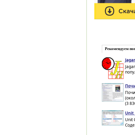
Рекомендуем по
Jaga
Jaga
попу
Почи
Почи
(око
(3 83
Unit
Unit
Cоде