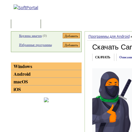
Программы
Статьи
Корзина закачек
(
0
)
Программы для Android
Избранные программы
Скачать Ca
СКАЧАТЬ
Описани
Категории
Windows
Android
macOS
iOS