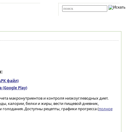
Карта сайта
RSS
Расширенный поиск
:
(APK файл)
(Google Play)
чета макронутриентов и контроля низкоуглеводных диет.
ды, калории, белки и жиры, вести пищевой дневник,
м голодания. Доступны рецепты, графики прогресса (
полное