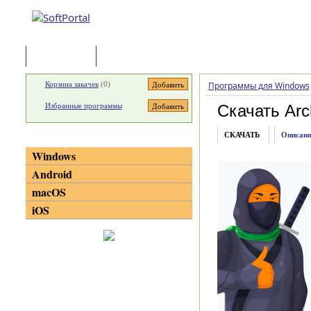
Программы
Статьи
Корзина закачек
(
0
)
Программы для Windows
Избранные программы
Скачать Arc
СКАЧАТЬ
Описани
Категории
Windows
Android
macOS
iOS