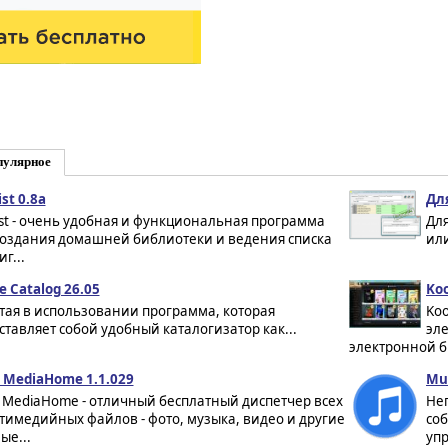
пулярное
st 0.8a
Для
ist - очень удобная и функциональная программа
Для
создания домашней библиотеки и ведения списка
или
г...
le Catalog 26.05
Koo
тая в использовании программа, которая
Koo
ставляет собой удобный каталогизатор как...
эл
электронной б
 MediaHome 1.1.029
Mus
 MediaHome - отличный бесплатный диспетчер всех
Не
тимедийных файлов - фото, музыка, видео и другие
со
ые...
упр