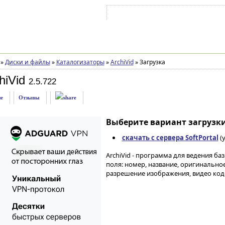
Войти на аккаунт
Зарегистрироваться
»
Диски и файлы
»
Каталогизаторы
»
ArchiVid
»
Загрузка
hiVid
2.5.722
е
Отзывы
Выберите вариант загрузки
скачать с сервера SoftPortal
(
ArchiVid - программа для ведения б
поля: номер, название, оригинальное 
разрешение изображения, видео коде