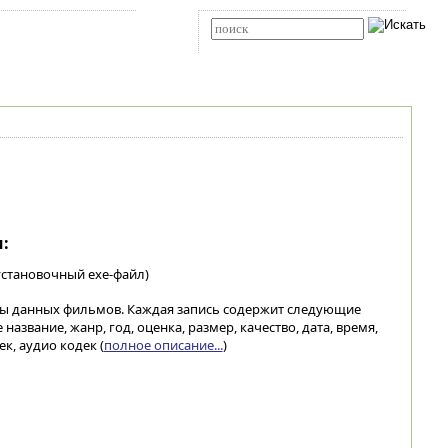
Карта сайта
RSS
Расширенный поиск
:
установочный exe-файл)
азы данных фильмов. Каждая запись содержит следующие
название, жанр, год, оценка, размер, качество, дата, время,
к, аудио кодек (
полное описание...
)