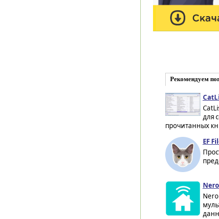
Рекомендуем по
CatLi
CatL
для 
прочитанных кни
EF Fi
Прос
пред
Nero
Nero
муль
данн