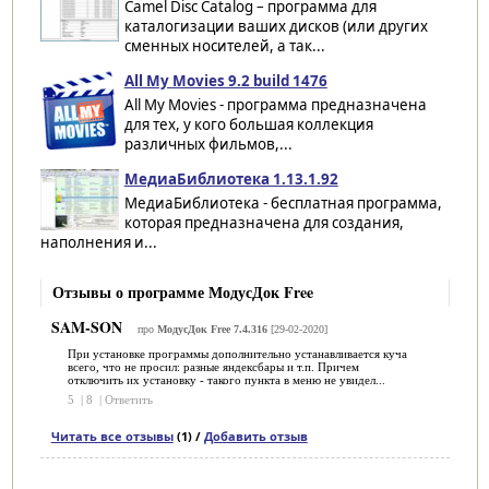
Camel Disc Catalog – программа для
каталогизации ваших дисков (или других
сменных носителей, а так...
All My Movies 9.2 build 1476
All My Movies - программа предназначена
для тех, у кого большая коллекция
различных фильмов,...
МедиаБиблиотека 1.13.1.92
МедиаБиблиотека - бесплатная программа,
которая предназначена для создания,
наполнения и...
Отзывы о программе МодусДок Free
SAM-SON
про
МодусДок Free 7.4.316
[29-02-2020]
При установке программы дополнительно устанавливается куча
всего, что не просил: разные яндексбары и т.п. Причем
отключить их установку - такого пункта в меню не увидел...
5
|
8
|
Ответить
Читать все отзывы
(1) /
Добавить отзыв