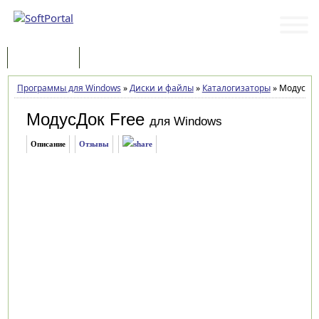
Программы
Статьи
Программы для Windows
»
Диски и файлы
»
Каталогизаторы
»
МодусДок 
МодусДок Free
для Windows
Описание
Отзывы