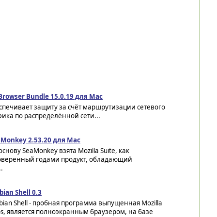
 Browser Bundle 15.0.19 для Mac
спечивает защиту за счёт маршрутизации сетевого
фика по распределённой сети...
aMonkey 2.53.20 для Mac
основу SeaMonkey взята Mozilla Suite, как
оверенный годами продукт, обладающий
.
ian Shell 0.3
ian Shell - пробная программа выпущенная Mozilla
s, является полноэкранным браузером, на базе