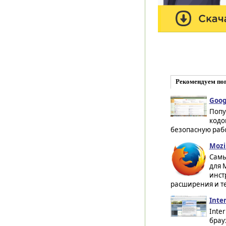
Рекомендуем по
Goog
Попу
кодо
безопасную рабо
Mozi
Самы
для 
инст
расширения и т
Inter
Inte
брауз