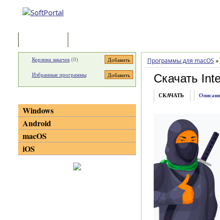
Программы
Статьи
Корзина закачек
(
0
)
Программы для macOS
»
Избранные программы
Скачать Inte
СКАЧАТЬ
Описани
Категории
Windows
Android
macOS
iOS