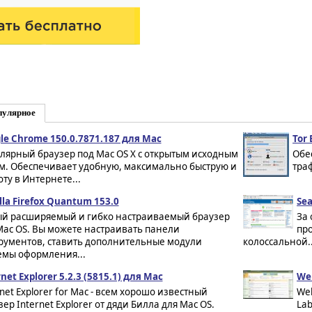
пулярное
le Chrome 150.0.7871.187 для Mac
Tor
лярный браузер под Mac OS X с открытым исходным
Обе
м. Обеспечивает удобную, максимально быструю и
тра
ту в Интернете...
lla Firefox Quantum 153.0
Se
й расширяемый и гибко настраиваемый браузер
За 
Mac OS. Вы можете настраивать панели
пр
рументов, ставить дополнительные модули
колоссальной..
емы оформления...
net Explorer 5.2.3 (5815.1) для Mac
Web
rnet Explorer for Mac - всем хорошо известный
Web
ер Internet Explorer от дяди Билла для Mac OS.
Lab