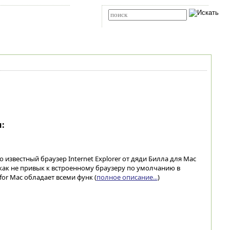
Карта сайта
RSS
Расширенный поиск
:
шо известный браузер Internet Explorer от дяди Билла для Mac
икак не привык к встроенному браузеру по умолчанию в
r for Mac обладает всеми функ (
полное описание...
)