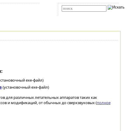
Карта сайта
RSS
Расширенный поиск
:
установочный exe-файл)
а
(установочный exe-файл)
тов для различных летательных аппаратов таких как
сов и модификаций, от обычных до сверхзвуковых (
полное