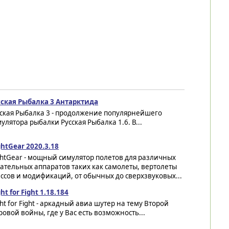
сская Рыбалка 3 Антарктида
сская Рыбалка 3 - продолжение популярнейшего
улятора рыбалки Русская Рыбалка 1.6. В...
ghtGear 2020.3.18
ghtGear - мощный симулятор полетов для различных
ательных аппаратов таких как самолеты, вертолеты
ссов и модификаций, от обычных до сверхзвуковых...
ght for Fight 1.18.184
ght for Fight - аркадный авиа шутер на тему Второй
овой войны, где у Вас есть возможность...