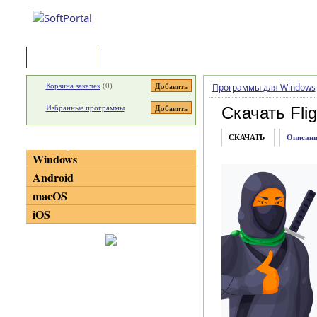
Программы
Статьи
Корзина закачек
(
0
)
Программы для Windows
Избранные программы
Скачать Fli
СКАЧАТЬ
Описани
Категории
Windows
Android
macOS
iOS