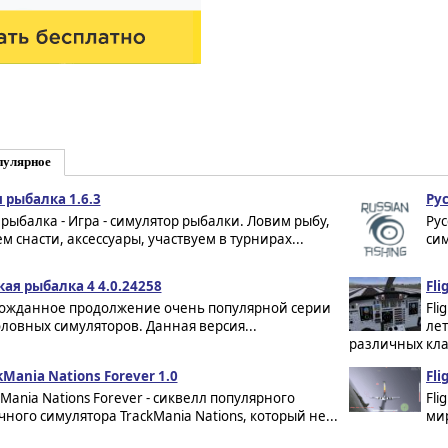
пулярное
 рыбалка 1.6.3
Ру
 рыбалка - Игра - симулятор рыбалки. Ловим рыбу,
Ру
м снасти, аксессуары, участвуем в турнирах...
сим
кая рыбалка 4 4.0.24258
Fli
ожданное продолжение очень популярной серии
Fli
ловных симуляторов. Данная версия...
лет
различных кла
kMania Nations Forever 1.0
Fli
kMania Nations Forever - сиквелл популярного
Fli
чного симулятора TrackMania Nations, который не...
мир