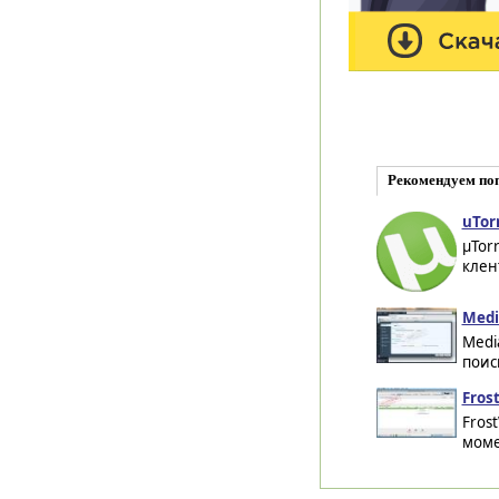
Рекомендуем по
uTor
µTor
клен
Medi
Medi
поис
Fros
Fros
моме