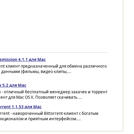
smission 4.1.1 для Mac
ent клиент предназначенный для обмена различного
 данными (фильмы, видео клипы,...
x 5.2 для Mac
x - отличный бесплатный менеджер закачек и торрент
ент для Mac OS X. Позволяет скачивать ...
rrent 1.1.53 для Mac
rrent - навороченный Bittorrent-клиент с богатым
нкционалом и приятным интерфейсом....