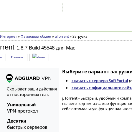
Войти на аккаунт
Зарегистрироваться
Интернет
»
Файловый обмен
»
uTorrent
»
Загрузка
rrent
1.8.7 Build 45548 для Mac
е
Отзывы
Выберите вариант загрузки
скачать с сервера SoftPortal
(
скачать с официального сайт
µTorrent - Быстрый, удобный и компа
является одним из самых функциональ
себе оптимальную функциональност