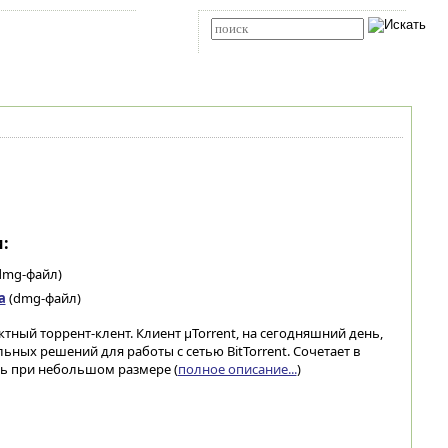
Карта сайта
RSS
Расширенный поиск
:
dmg-файл)
а
(dmg-файл)
ктный торрент-клент. Клиент µTorrent, на сегодняшний день,
ных решений для работы с сетью BitTorrent. Сочетает в
ь при небольшом размере (
полное описание...
)