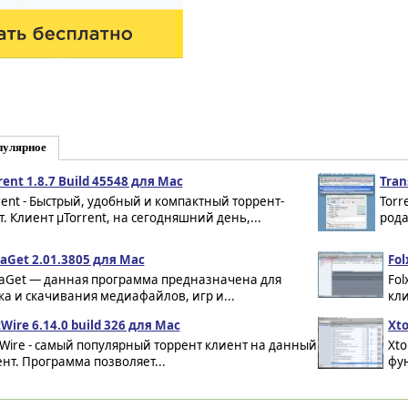
пулярное
rent 1.8.7 Build 45548 для Mac
Tran
rent - Быстрый, удобный и компактный торрент-
Torr
т. Клиент µTorrent, на сегодняшний день,...
рода
aGet 2.01.3805 для Mac
Fol
aGet — данная программа предназначена для
Fol
ка и скачивания медиафайлов, игр и...
кли
tWire 6.14.0 build 326 для Mac
Xto
tWire - самый популярный торрент клиент на данный
Xto
нт. Программа позволяет...
фу