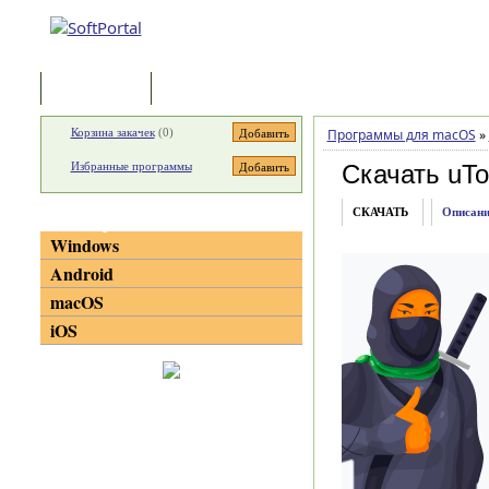
Программы
Статьи
Корзина закачек
(
0
)
Программы для macOS
»
Избранные программы
Скачать uTo
СКАЧАТЬ
Описани
Категории
Windows
Android
macOS
iOS