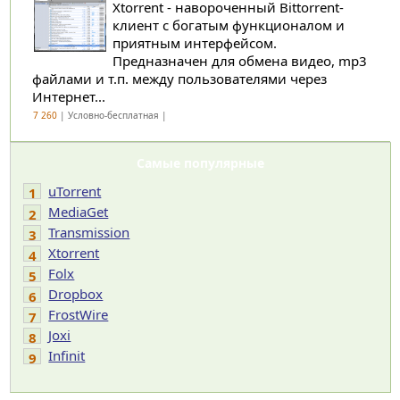
Xtorrent - навороченный Bittorrent-
клиент с богатым функционалом и
приятным интерфейсом.
Предназначен для обмена видео, mp3
файлами и т.п. между пользователями через
Интернет...
7 260
| Условно-бесплатная |
Самые популярные
uTorrent
1
MediaGet
2
Transmission
3
Xtorrent
4
Folx
5
Dropbox
6
FrostWire
7
Joxi
8
Infinit
9