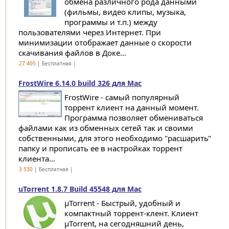
обмена различного рода данными
(фильмы, видео клипы, музыка,
программы и т.п.) между
пользователями через Интернет. При
минимизации отображает данные о скорости
скачивания файлов в Доке...
27 405
| Бесплатная |
FrostWire 6.14.0 build 326 для Mac
FrostWire - самый популярный
торрент клиент на данный момент.
Программа позволяет обмениваться
файлами как из обменных сетей так и своими
собственными, для этого необходимо "расшарить"
папку и прописать ее в настройках торрент
клиента...
3 530
| Бесплатная |
uTorrent 1.8.7 Build 45548 для Mac
µTorrent - Быстрый, удобный и
компактный торрент-клент. Клиент
µTorrent, на сегодняшний день,