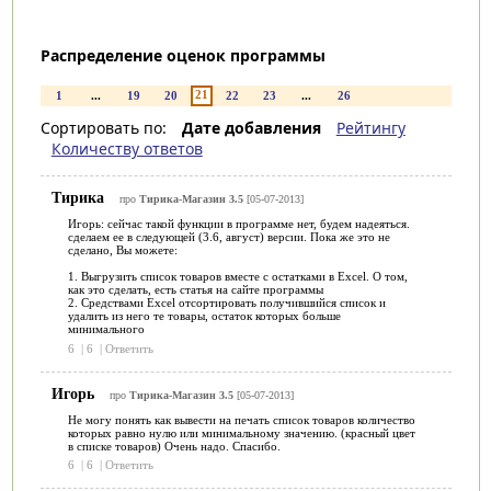
Распределение оценок программы
21
1
...
19
20
22
23
...
26
Сортировать по:
Дате добавления
Рейтингу
Количеству ответов
Тирика
про
Тирика-Магазин 3.5
[05-07-2013]
Игорь: сейчас такой функции в программе нет, будем надеяться.
сделаем ее в следующей (3.6, август) версии. Пока же это не
сделано, Вы можете:
1. Выгрузить список товаров вместе с остатками в Excel. О том,
как это сделать, есть статья на сайте программы
2. Средствами Excel отсортировать получившийся список и
удалить из него те товары, остаток которых больше
минимального
6
|
6
|
Ответить
Игорь
про
Тирика-Магазин 3.5
[05-07-2013]
Не могу понять как вывести на печать список товаров количество
которых равно нулю или минимальному значению. (красный цвет
в списке товаров) Очень надо. Спасибо.
6
|
6
|
Ответить