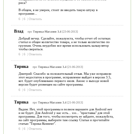
риса?
В общем, я не уверен, стоит ли вводить такую штуку в
программе...
6
|
6
|
Ответить
Влад
про
Тирика-Магазин 3.4
[23-06-2013]
Добрый вечер. Сделайте, пожалуиста, чтобы отчет об остатках
считал и общее колличество товара, а не только колличество по
группам. Очень неудобно все время использовать калькулятор
чтобы свериться.
6
|
6
|
Ответить
Тирика
про
Тирика-Магазин 3.4
[21-06-2013]
Дмитрий: Спасибо за положительный отзыв. Мы уже исправили
этот недостаток в программе, исправление выйдет в версии 3.5,
кот. будет опубликовано первого июля. Анонс о выходе новой
версии будет рпзмещен на сайте программы.
6
|
6
|
Ответить
Тирика
про
Тирика-Магазин 3.4
[21-06-2013]
Вадим: Нет, этой программы в полном варианте для Android нет
и не будет. Для Android у нас есть... эээ... "приставка" для этой
программы. Для того, чтобы посмотреть ее зайдите, пожалуйста,
на сайт программы, выберите там ссылку Статьи и прочитайте
статью "Тирика-Коннект".
6
|
6
|
Ответить