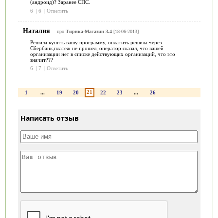
(андроид)? Заранее СПС.
6
|
6
|
Ответить
Наталия
про
Тирика-Магазин 3.4
[18-06-2013]
Решила купить вашу программу, оплатить решила через
Сбербанк,платеж не прошел, оператор сказал, что вашей
организации нет в списке действующих организаций, что это
значит???
6
|
7
|
Ответить
21
1
...
19
20
22
23
...
26
Написать отзыв