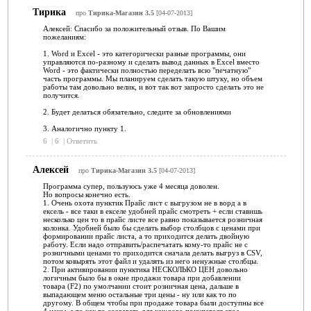
Тирика
про
Тирика-Магазин 3.5
[04-07-2013]
Алексей: Спасибо за положительный отзыв. По Вашим
пожеланиям:
1. Word и Excel - это категорически разные программы, они
управляются по-разному и сделать вывод данных в Excel вместо
Word - это фактически полностью переделать всю "печатную"
часть программы. Мы планируем сделать такую штуку, но объем
работы там довольно велик, и вот так вот запросто сделать это не
получится.
2. Будет делаться обязательно, следите за обновлениями
3. Аналогично пункту 1.
6
|
6
|
Ответить
Алексей
про
Тирика-Магазин 3.5
[04-07-2013]
Программа супер, пользуюсь уже 4 месяца доволен.
Но вопросы конечно есть.
1. Очень охота пунктик Прайс лист с выгрузом не в ворд а в
ексель - все таки в екселе удобней прайс смотреть + если ставишь
несколько цен то в прайс листе все равно показывается розничная
колонка. Удобней было бы сделать выбор столбцов с ценами при
формировании прайс листа, а то приходится делать двойную
работу. Если надо отправить/распечатать кому-то прайс не с
розничными ценами то приходится сначала делать выгруз в CSV,
потом ковырять этот файл и удалять из него ненужные столбцы.
2. При активировании пунктика НЕСКОЛЬКО ЦЕН довольно
логичным было бы в окне продажи товара при добавлении
товара (F2) по умолчании стоит розничная цена, дальше в
выпадающем меню остальные три цены - ну или как то по
другому. В общем чтобы при продаже товара были доступны все
4 цены, а то как то создавать для каждого покупателя свое