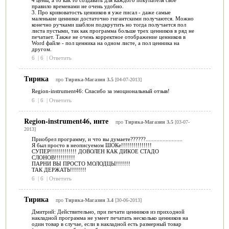
правило временами не очень удобно.
3. Про кривоватость ценников я уже писал - даже самые
маленькие ценники достаточно гигантскими получаются. Можно
конечно ручками шаблон подкрутить но тогда получается пол
листа пустыми, так как программа больше трех ценников в ряд не
печатает. Также не очень корректное отображение ценников в
Word файле - пол ценника на одном листе, а пол ценника на
другом.
6
|
6
|
Ответить
Тирика
про
Тирика-Магазин 3.5
[04-07-2013]
Region-instrument46: Спасибо за эмоциональный отзыв!
6
|
6
|
Ответить
Region-instrument46, инте
про
Тирика-Магазин 3.5
[03-07-
2013]
Приобрел программу, и что вы думаете??????........................
Я был просто в неописуемом ШОКе!!!!!!!!!!!!!!!
СУПЕР!!!!!!!!!!!!! ДОВОЛЕН КАК ДИКОЕ СТАДО
СЛОНОВ!!!!!!!!!!
ПАРНИ ВЫ ПРОСТО МОЛОДЦЫ!!!!!!!
ТАК ДЕРЖАТЬ!!!!!!!!
6
|
6
|
Ответить
Тирика
про
Тирика-Магазин 3.4
[30-06-2013]
Дмитрий: Действительно, при печати ценников из приходной
накладной программа не умеет печатать несколько ценников на
один товар в случае, если в накладной есть размерный товар