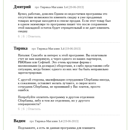
Дмитрий
про
Тирика-Магазин 3.4
[20-06-2013]
Купил, работаю, доволен.Одним из недостатков программы это
отсутствие возможности изменить скидку в уже проданных
товарах которые находятся в списке продаж. Если этот товар был
в одном экземпляре то программа пишет что после сохранения
этой накладной остаток будет отрицательный и не дает изменить
скидку.
6
|
6
|
Ответить
Тирика
про
Тирика-Магазин 3.4
[19-06-2013]
Наталия: Спасибо за интерес к этой программе. Вы оплачивали
счет не нам напрямую, а через одного из наших партнеров,
РБКМани или Софткей. Это очень крупные фирмы с
миллионными (в долларах) оборотами, я слабо представляю себе
ситуацию, когда бизнес одного из них мог бы быть неправильно
зарегистрирован.
С другой стороны, квалификация сотрудников Сбербанка иногда,
к сожалению, оставляет желать лучшего, и скорее всего
сотрудник Сбербанка, не принявший у Вас платеж, просто
ошибся.
Попробуйте оплатить программу в другом отделении
Сбербанка, либо в том же отделении, но у другого
операциониста?
6
|
6
|
Ответить
Вадим
про
Тирика-Магазин 3.4
[19-06-2013]
Подскажите, а есть ли данная программа для планшета