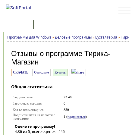
Программы
Статьи
Программы для Windows
»
Деловые программы
»
Бухгалтерия
»
Тирика
Отзывы о программе
Тирика-
Магазин
СКАЧАТЬ
Описание
Купить
Общая статистика
Загрузок всего
23 489
Загрузок за сегодня
0
Кол-во комментариев
850
Подписавшихся на новости о
1 (
подписаться
)
программе
Оцените программу!
4.36
из 5, всего оценок -
445