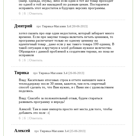
(напр. одежда, обувь), либо если один и тот же товар проходит
по одной и той же накладной по разным ценам. Постараемся
исправить этот недостаток в будущих версиях программы.
6
|
6
|
Ответить
Дмитрий
про
Тирика-Магазин 3.4
[30-06-2013]
хотел сказать про еще один недостаток, который забирает много
времени. Если при закупке товара включить печать ценников, то
программа распечатает только по одному ценнику на
идентичный товар , даже если у вас такого товара 100 единиц. В
такой ситуации я вручную в word добиваю нужное количество.
Обращался с данной проблемой к создателям тирики, но пока не
исправили
6
|
6
|
Ответить
Тирика
про
Тирика-Магазин 3.4
[26-06-2013]
Влад: Касательно итоговых строк в отчете напишите нам в
техподдержку после 30 июня, кажется, там есть секретный
способ сделать то, что Вам нужно, я с Вами им с удовольствием
поделюсь.
Влад: Спасибо за положительный отзыв, будем стараться
развивать программу и впредь!
Алексей: Там в окне импорта просто нет места для того, чтобы
добавить это поле :-(
6
|
6
|
Ответить
Алексей
про
Тирика-Магазин 3.4
[25-06-2013]