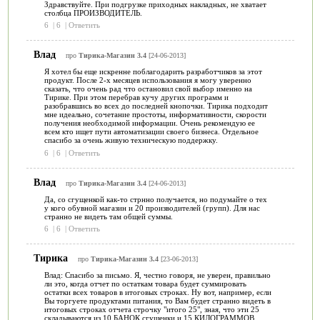
Здравствуйте. При подгрузке приходных накладных, не хватает
столбца ПРОИЗВОДИТЕЛЬ.
6
|
6
|
Ответить
Влад
про
Тирика-Магазин 3.4
[24-06-2013]
Я хотел бы еще искренне поблагодарить разработчиков за этот
продукт. После 2-х месяцев использования я могу уверенно
сказать, что очень рад что остановил свой выбор именно на
Тирике. При этом перебрав кучу других программ и
разобравшись во всех до последней кнопочки. Тирика подходит
мне идеально, сочетание простоты, информативности, скорости
получения необходимой информации. Очень рекомендую ее
всем кто ищет пути автоматизации своего бизнеса. Отдельное
спасибо за очень живую техническую поддержку.
6
|
6
|
Ответить
Влад
про
Тирика-Магазин 3.4
[24-06-2013]
Да, со сгущенкой как-то стрнно получается, но подумайте о тех
у кого обувной магазин и 20 производителей (групп). Для нас
странно не видеть там общей суммы.
6
|
6
|
Ответить
Тирика
про
Тирика-Магазин 3.4
[23-06-2013]
Влад: Спасибо за письмо. Я, честно говоря, не уверен, правильно
ли это, когда отчет по остаткам товара будет суммировать
остатки всех товаров в итоговых строках. Ну вот, например, если
Вы торгуете продуктами питания, то Вам будет странно видеть в
итоговых строках отчета строчку "итого 25", зная, что эти 25
складываются из 10 БАНОК сгущенки и 15 КИЛОГРАММОВ