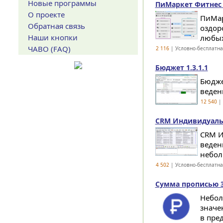
Новые программы
ПиМаркет Фитнес 
О проекте
ПиМар
Обратная связь
оздор
Наши кнопки
любых
ЧАВО (FAQ)
2 116
| Условно-бесплатн
Бюджет 1.3.1.1
Бюдже
веден
12 540
| 
CRM Индивидуальн
CRM И
веден
небол
4 502
| Условно-бесплатн
Сумма прописью 3.
Небол
значе
в пре