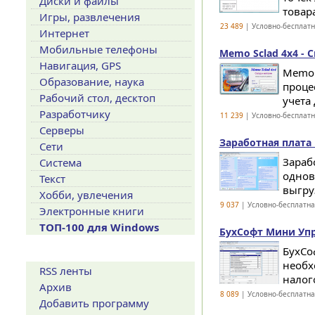
Диски и файлы
товара
Игры, развлечения
23 489
| Условно-бесплат
Интернет
Мобильные телефоны
Memo Sclad 4x4 - С
Навигация, GPS
Memo 
Образование, наука
проце
Рабочий стол, десктоп
учета 
Разработчику
11 239
| Условно-бесплат
Серверы
Заработная плата и
Сети
Зараб
Система
однов
Текст
выгру
Хобби, увлечения
9 037
| Условно-бесплатн
Электронные книги
ТОП-100 для Windows
БухСофт Мини Упро
БухСо
Сервисы
необх
RSS ленты
налог
Архив
8 089
| Условно-бесплатн
Добавить программу