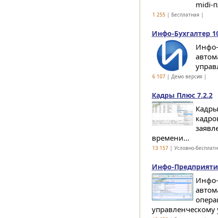
midi-п
1 255
| Бесплатная |
Инфо-Бухгалтер 10
Инфо-
автом
управл
6 107
| Демо версия |
Кадры Плюс 7.2.2
Кадры
кадро
заявл
времени...
13 157
| Условно-бесплат
Инфо-Предприятие:
Инфо-
автом
опера
управленческому у