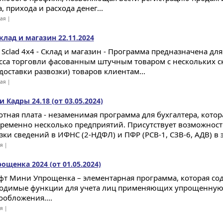
, прихода и расхода денег...
ная |
клад и магазин 22.11.2024
Sclad 4x4 - Склад и магазин - Программа предназначена дл
сса торговли фасованным штучным товаром с нескольких с
доставки развозки) товаров клиентам...
ная |
 Кадры 24.18 (от 03.05.2024)
отная плата - незаменимая программа для бухгалтера, котор
ременно несколько предприятий. Присутствует возможнос
зки сведений в ИФНС (2-НДФЛ) и ПФР (РСВ-1, СЗВ-6, АДВ) в 
ая |
щенка 2024 (от 01.05.2024)
фт Мини Упрощенка – элементарная программа, которая со
одимые функции для учета лиц применяющих упрощенную
ообложения....
ая |