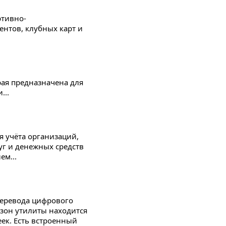
ртивно-
ентов, клубных карт и
рая предназначена для
...
 учёта организаций,
луг и денежных средств
м...
перевода цифрового
азон утилиты находится
еек. Есть встроенный