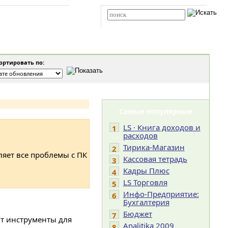
Карта сайта
RSS
Расширенный поиск
ртировать по:
Самые популярные
LS · Книга доходов и
1
расходов
Тирика-Магазин
2
ляет все проблемы с ПК
Кассовая тетрадь
3
Кадры Плюс
4
LS Торговля
5
Инфо-Предприятие:
6
Бухгалтерия
Бюджет
7
ит инструменты для
Analitika 2009
8