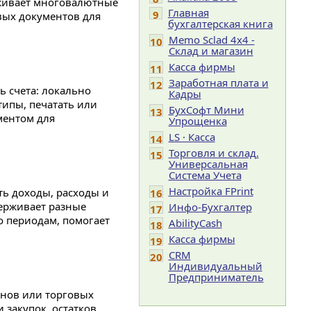
ерживает многовалютные
Главная
9
вых документов для
бухгалтерская книга
Memo Sclad 4x4 -
10
Склад и магазин
Касса фирмы
11
Заработная плата и
12
ь счета: локально
Кадры
типы, печатать или
БухСофт Мини
13
ментом для
Упрощенка
LS · Касса
14
Торговля и склад.
15
Универсальная
Система Учета
Настройка FPrint
ь доходы, расходы и
16
ерживает разные
Инфо-Бухгалтер
17
о периодам, помогает
AbilityCash
18
Касса фирмы
19
CRM
20
Индивидуальный
Предприниматель
инов или торговых
 закупок, остатков