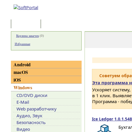
Программы
Статьи
Корзина закачек
(
0
)
Избранные
Категории
Android
macOS
Советуем обр
iOS
Эта программа н
Windows
Ускоряет систему,
CD/DVD диски
в 1 клик. Выявля
Программа - побе
E-Mail
Web разработчику
Аудио, Звук
Ice Ledger 1.0.1.548
Безопасность
Бухга
Видео