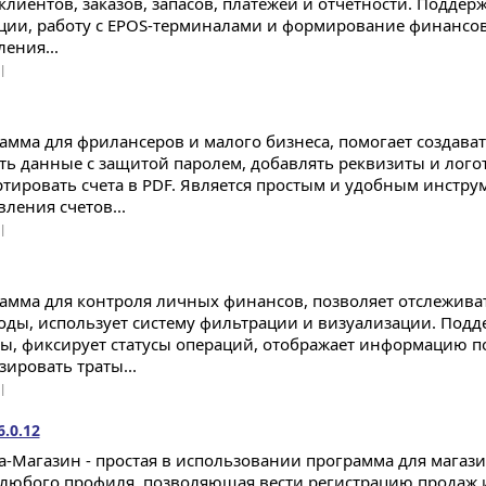
 клиентов, заказов, запасов, платежей и отчетности. Подд
ции, работу с EPOS-терминалами и формирование финансо
ения...
 |
амма для фрилансеров и малого бизнеса, помогает создават
ть данные с защитой паролем, добавлять реквизиты и лого
ртировать счета в PDF. Является простым и удобным инстру
ления счетов...
 |
амма для контроля личных финансов, позволяет отслеживат
оды, использует систему фильтрации и визуализации. Подд
ы, фиксирует статусы операций, отображает информацию п
зировать траты...
 |
.0.12
а-Магазин - простая в использовании программа для магаз
 любого профиля, позволяющая вести регистрацию продаж и