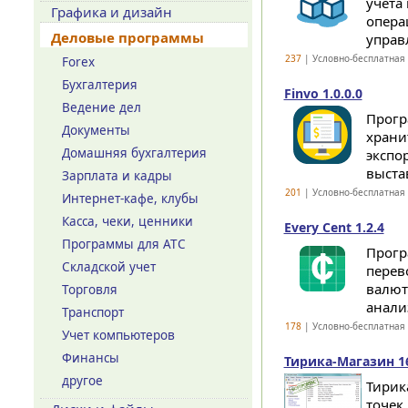
учета
Графика и дизайн
опера
Деловые программы
управл
237
| Условно-бесплатная
Forex
Бухгалтерия
Finvo 1.0.0.0
Ведение дел
Прогр
Документы
храни
Домашняя бухгалтерия
экспо
выстав
Зарплата и кадры
201
| Условно-бесплатная
Интернет-кафе, клубы
Касса, чеки, ценники
Every Cent 1.2.4
Программы для АТС
Прогр
Складской учет
перев
валют
Торговля
анали
Транспорт
178
| Условно-бесплатная
Учет компьютеров
Финансы
Тирика-Магазин 16
другое
Тирик
точек