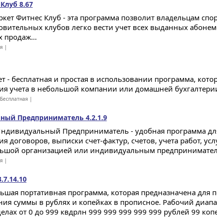
Клуб 8.67
кет Фитнес Клуб - эта программа позволит владельцам спо
овительных клубов легко вести учет всех выданных абонем
 продаж...
ая |
т - бесплатная и простая в использовании программа, кото
ия учета в небольшой компании или домашней бухгалтерии
Бесплатная |
ый Предприниматель 4.2.1.9
ндивидуальный Предприниматель - удобная программа для
ия договоров, выписки счет-фактур, счетов, учета работ, ус
ьшой организацией или индивидуальным предпринимателе
ая |
7.14.10
ьшая портативная программа, которая предназначена для 
ния суммы в рублях и копейках в прописное. Рабочий диап
делах от 0 до 999 квдрлн 999 999 999 999 999 рублей 99 коп