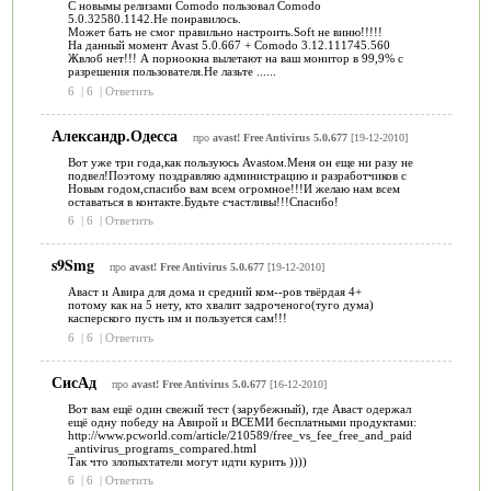
С новымы релизами Comodo пользовал Comodo
5.0.32580.1142.Не понравилось.
Может бать не смог правильно настроить.Soft не виню!!!!!
На данный момент Avast 5.0.667 + Comodo 3.12.111745.560
Жвлоб нет!!! А порноокна вылетают на ваш монитор в 99,9% с
разрешения пользователя.Не лазьте ......
6
|
6
|
Ответить
Александр.Одесса
про
avast! Free Antivirus 5.0.677
[19-12-2010]
Вот уже три года,как пользуюсь Avastом.Меня он еще ни разу не
подвел!Поэтому поздравляю администрацию и разработчиков с
Новым годом,спасибо вам всем огромное!!!И желаю нам всем
оставаться в контакте.Будьте счастливы!!!Спасибо!
6
|
6
|
Ответить
s9Smg
про
avast! Free Antivirus 5.0.677
[19-12-2010]
Аваст и Авира для дома и средний ком--ров твёрдая 4+
потому как на 5 нету, кто хвалит задроченого(туго дума)
касперского пусть им и пользуется сам!!!
6
|
6
|
Ответить
СисАд
про
avast! Free Antivirus 5.0.677
[16-12-2010]
Вот вам ещё один свежий тест (зарубежный), где Аваст одержал
ещё одну победу на Авирой и ВСЕМИ бесплатными продуктами:
http://www.pcworld.com/article/210589/free_vs_fee_free_and_paid
_antivirus_programs_compared.html
Так что злопыхтатели могут идти курить ))))
6
|
6
|
Ответить