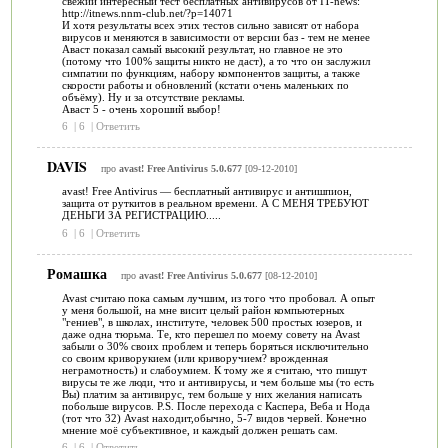
свежий интересный тест бесплатных антивирусов от IT-news:
http://itnews.nnm-club.net/?p=14071
И хотя результаты всех этих тестов сильно зависят от набора
вирусов и меняются в зависимости от версии баз - тем не менее
Аваст показал самый высокий результат, но главное не это
(потому что 100% защиты никто не даст), а то что он заслужил
симпатии по функциям, набору компонентов защиты, а также
скорости работы и обновлений (кстати очень маленьких по
объёму). Ну и за отсутствие рекламы.
Аваст 5 - очень хороший выбор!
6
|
6
|
Ответить
DAVIS
про
avast! Free Antivirus 5.0.677
[09-12-2010]
avast! Free Antivirus — бесплатный антивирус и антишпион,
защита от руткитов в реальном времени. А С МЕНЯ ТРЕБУЮТ
ДЕНЬГИ ЗА РЕГИСТРАЦИЮ.....
6
|
6
|
Ответить
Ромашка
про
avast! Free Antivirus 5.0.677
[08-12-2010]
Avast считаю пока самым лучшим, из того что пробовал. А опыт
у меня большой, на мне висит целый район компьютерных
"гениев", в школах, институте, человек 500 простых юзеров, и
даже одна тюрьма. Те, кто перешел по моему совету на Avast
забыли о 30% своих проблем и теперь боряться исключительно
со своим криворукием (или криворучием? врожденная
неграмотность) и слабоумием. К тому же я считаю, что пишут
вирусы те же люди, что и антивирусы, и чем больше мы (то есть
Вы) платим за антивирус, тем больше у них желания написать
побольше вирусов. P.S. После перехода с Каспера, Веба и Нода
(тот что 32) Avast находит,обычно, 5-7 видов червей. Конечно
мнение моё субъективное, и каждый должен решать сам.
6
|
6
|
Ответить