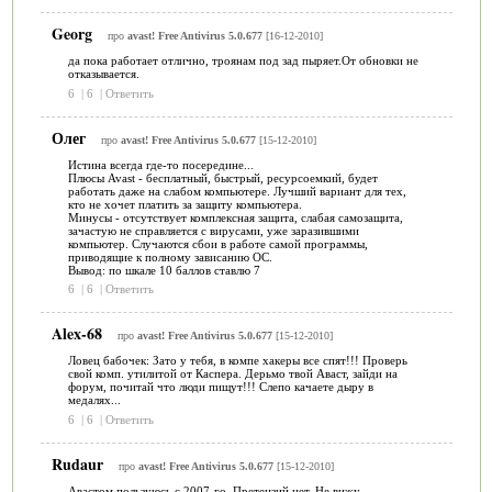
Georg
про
avast! Free Antivirus 5.0.677
[16-12-2010]
да пока работает отлично, троянам под зад пыряет.От обновки не
отказывается.
6
|
6
|
Ответить
Олег
про
avast! Free Antivirus 5.0.677
[15-12-2010]
Истина всегда где-то посередине...
Плюсы Avast - бесплатный, быстрый, ресурсоемкий, будет
работать даже на слабом компьютере. Лучший вариант для тех,
кто не хочет платить за защиту компьютера.
Минусы - отсутствует комплексная защита, слабая самозащита,
зачастую не справляется с вирусами, уже заразившими
компьютер. Случаются сбои в работе самой программы,
приводящие к полному зависанию ОС.
Вывод: по шкале 10 баллов ставлю 7
6
|
6
|
Ответить
Alex-68
про
avast! Free Antivirus 5.0.677
[15-12-2010]
Ловец бабочек: Зато у тебя, в компе хакеры все спят!!! Проверь
свой комп. утилитой от Каспера. Дерьмо твой Аваст, зайди на
форум, почитай что люди пищут!!! Слепо качаете дыру в
медалях...
6
|
6
|
Ответить
Rudaur
про
avast! Free Antivirus 5.0.677
[15-12-2010]
Авастом пользуюсь с 2007-го. Претензий нет. Не вижу