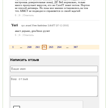
настроишь доверительные зоны), ДР. Веб нормально, только
много пропускает вирусов, его же CureIT ловит потом. Нортон
не плохой антивирь. Но пока мое мнение остановилось на том
что АВАСТ не подводил и справляется со своей задачей
6
|
6
|
Ответить
Yuri
про
avast! Free Antivirus 5.0.677
[07-12-2010]
аваст дерьмо, gnu/linux рулит
6
|
6
|
Ответить
262
1
...
260
261
263
264
...
307
Написать отзыв