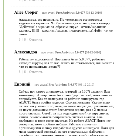
Alice Cooper
про
avast! Free Antivirus 5.0.677
[08-12-2010]
Александра, все правильно. По умолчанию все зловреды
кидаются в карантин. Чтобы лечил - нужно настроить вкладку
"Действия" в экранах сл. образом: вирус - лечить/карантин/
удалить, ПНП - карантин/удалить, подозрительный файл - то же
самое.
6
|
6
|
Ответить
Александра
про
avast! Free Antivirus 5.0.677
[08-12-2010]
Ребята, ну подскажите!!Поставила Avast 5.0.677, работает,
находит вирусы, вот только лечить их отказывается, или может я
что то неправильно делаю??
6
|
6
|
Ответить
Евгений
про
avast! Free Antivirus 5.0.677
[08-12-2010]
Сейчас нет какого антивируса, который на 100% защитит Ваш
компьютер. И спор говно /не говно будет вечный, пока сами не
попробуете. Как то наткнулся на рейтинг анивирусов, где
АВАСТ5 был в тройке лидеров. Скачал поставил. Уже не знаю
сколько он у меня стоит, наверно около полугода, притензий нет,
на ноуте домашнем стоит бесплатная версия, раз в 2 месаца
прогоняю комп CureIT за пол года один какой то вирусничек
нашел. В новом авасте понравилась система анализа. Она
глубокая и в тоже время шустрая. На работе АВАСТ Интернет
секюрити, тоже проблем небыло. Работаю с многими
организациями и вижу как работаю другие анивирусы. Пока для
меня касперский тяжелый, воюет с системными файлами и
службами, что заметно снижают скорость работы(даже если