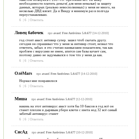
необходимости платить деньги( для меня немалые) за защиту
данных, которых (реально невосполнимых) у меня не много, на
несколько ДВД влезет. Да и Винду я минимум раз в полгода
переустанавливаю.
6
|
6
|
Ответить
Ловец бабочек
про
avast! Free Antivirus 5.0.677
[14-12-2010]
год стоит аваст. антивир супер. зашел чтоб скачать другу.
сегодня он спрашивал что у меня за интивир стоит, незнал что
ответить, забыл. я это считаю наивысшим показателем, так как
проблем с вирусами не имею, апится сам базы качает сам,
поэтому давно не задумывался о том что у меня да как.
6
|
6
|
Ответить
ОлёMars
про
avast! Free Antivirus 5.0.677
[14-12-2010]
Нормал мне понравилося
6
|
6
|
Ответить
Миша
про
avast! Free Antivirus 5.0.677
[12-12-2010]
накинь на этот антивирус аваст хотя бы 10 баксов в год всё он
станет плохим и дырявым.убери ключи с инета нод 32 всё самый
забитый антивирус станет
6
|
6
|
Ответить
СисАд
про
avast! Free Antivirus 5.0.677
[10-12-2010]