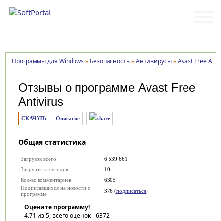
Программы
Статьи
Программы для Windows
»
Безопасность
»
Антивирусы
»
Avast Free Anti
Отзывы о программе
Avast Free
Antivirus
СКАЧАТЬ
Описание
Общая статистика
Загрузок всего
6 539 661
Загрузок за сегодня
10
Кол-во комментариев
6305
Подписавшихся на новости о
376 (
подписаться
)
программе
Оцените программу!
4.71
из 5, всего оценок -
6372