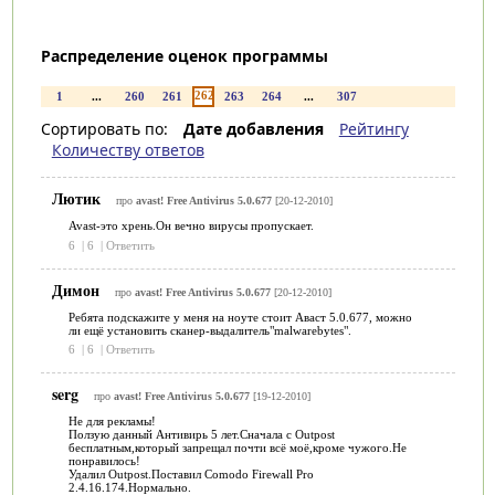
Распределение оценок программы
262
1
...
260
261
263
264
...
307
Сортировать по:
Дате добавления
Рейтингу
Количеству ответов
Лютик
про
avast! Free Antivirus 5.0.677
[20-12-2010]
Avast-это хрень.Он вечно вирусы пропускает.
6
|
6
|
Ответить
Димон
про
avast! Free Antivirus 5.0.677
[20-12-2010]
Ребята подскажите у меня на ноуте стоит Аваст 5.0.677, можно
ли ещё установить сканер-выдалитель"malwarebytes".
6
|
6
|
Ответить
serg
про
avast! Free Antivirus 5.0.677
[19-12-2010]
Не для рекламы!
Ползую данный Антивирь 5 лет.Сначала с Outpost
бесплатным,который запрещал почти всё моё,кроме чужого.Не
понравилось!
Удалил Outpost.Поставил Comodo Firewall Pro
2.4.16.174.Нормально.