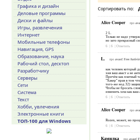
Графика и дизайн
Сортировать по:
Деловые программы
Диски и файлы
Alice Cooper
про
ava
Игры, развлечения
2 L.
Интернет
Только не надо утверж
но зато прекрасный с
Мобильные телефоны
6
|
6
|
Ответить
Навигация, GPS
Образование, наука
L.
про
avast! Free Antivi
Рабочий стол, десктоп
как человек который да
Разработчику
хня ваш аваст а не ант
Причём как платный та
Серверы
"Хакер" прав в том чт
Сети
того-же нод 32) защищ
Чтобы не бросать слов
Система
изменить хеш как ваш а
6
|
6
|
Ответить
Текст
Хобби, увлечения
Alice Cooper
про
ava
Электронные книги
ТОП-100 для Windows
Rozen, может, но про
6
|
6
|
Ответить
Камилка
про
avast! F