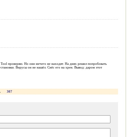
l Tool проверяю. Но они ничего не находят. На днях решил попробовать
 установки. Вирусы он не нашёл. Снёс его на хрен. Вывод: даром этот
.
307