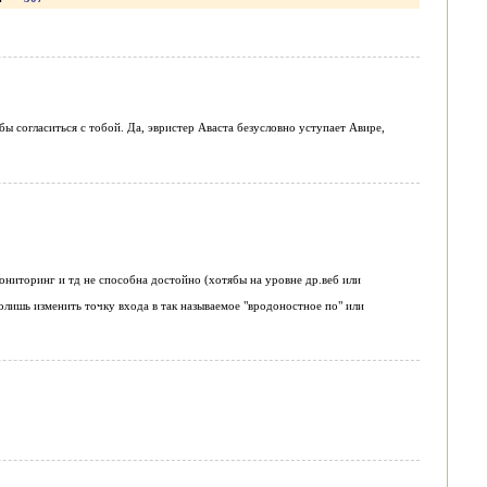
ы согласиться с тобой. Да, эвристер Аваста безусловно уступает Авире,
мониторинг и тд не способна достойно (хотябы на уровне др.веб или
олишь изменить точку входа в так называемое "вродоностное по" или