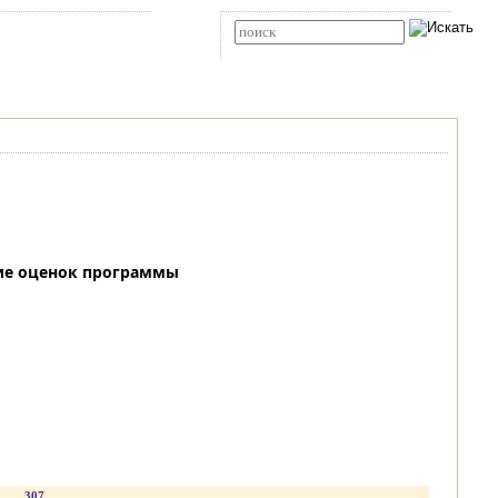
Карта сайта
RSS
Расширенный поиск
ие оценок программы
.
307