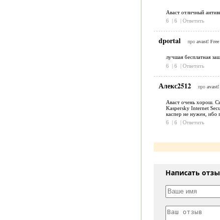
Аваст отличный антивир
6
|
6
|
Ответить
dportal
про
avast! Free
лучшая бесплатная 
6
|
6
|
Ответить
Алекс2512
про
avast!
Аваст очень хорош. Си
Kaspersky Internet Sec
каспер не нужен, ибо г
6
|
6
|
Ответить
Написать отз