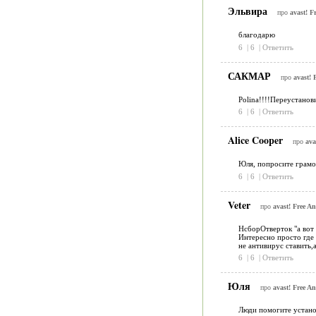
Эльвира
про
avast! F
благодарю
6
|
6
|
Ответить
САКМАР
про
avast! 
Polina!!!!Переустанов
6
|
6
|
Ответить
Alice Cooper
про
ava
Юля, попросите грамот
6
|
6
|
Ответить
Veter
про
avast! Free An
НсборОтверток "а вот 
Интересно просто где
не антивирус ставить,
6
|
6
|
Ответить
Юля
про
avast! Free An
Люди помогите установ