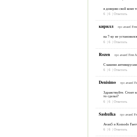
я доверяю свой комп то
6
|
6
|
Ответить
кирилл
про
avast! Fre
на 7-ку не установилс
6
|
6
|
Ответить
Rozen
про
avast! Free A
С какими антивирусам
6
|
6
|
Ответить
Denisimo
про
avast! F
Здравствуйте. Стоит на
то сделал?
6
|
6
|
Ответить
Sashulka
про
avast! Fr
Avast5 и Komodo Faer
6
|
6
|
Ответить