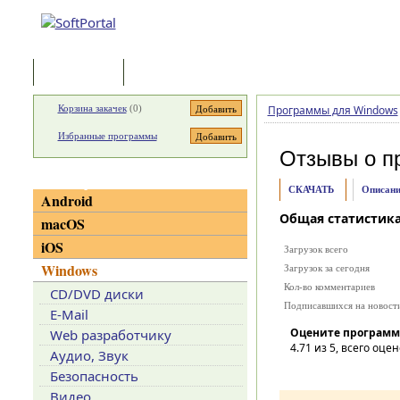
Программы
Статьи
Корзина закачек
(
0
)
Программы для Windows
Избранные программы
Отзывы о п
Категории
СКАЧАТЬ
Описани
Android
Общая статистик
macOS
iOS
Загрузок всего
Windows
Загрузок за сегодня
Кол-во комментариев
CD/DVD диски
Подписавшихся на новост
E-Mail
Оцените программ
Web разработчику
4.71
из 5, всего оцен
Аудио, Звук
Безопасность
Видео