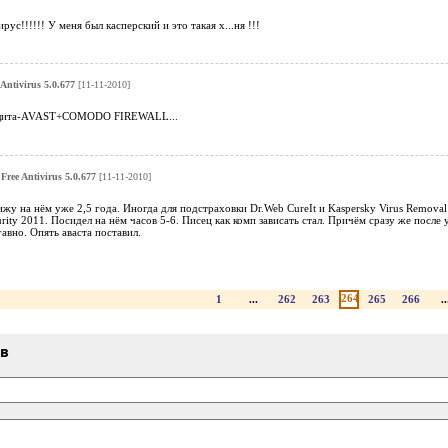
ус!!!!!! У меня был касперский и это такая х...ня !!!
 Antivirus 5.0.677
[11-11-2010]
защита-AVAST+COMODO FIREWALL...
 Free Antivirus 5.0.677
[11-11-2010]
жу на нём уже 2,5 года. Иногда для подстраховки Dr.Web CureIt и Kaspersky Virus Remova
urity 2011. Посидел на нём часов 5-6. Писец как комп зависать стал. Причём сразу же после
авно. Опять аваста поставил.
264
1
...
262
263
265
266
..
ыв