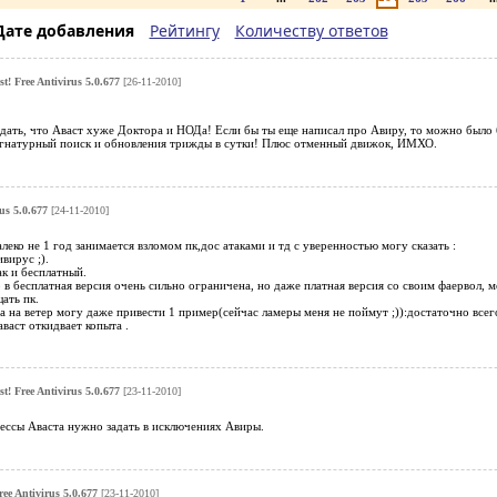
Дате добавления
Рейтингу
Количеству ответов
st! Free Antivirus 5.0.677
[26-11-2010]
дать, что Аваст хуже Доктора и НОДа! Если бы ты еще написал про Авиру, то можно было б
игнатурный поиск и обновления трижды в сутки! Плюс отменный движок, ИМХО.
rus 5.0.677
[24-11-2010]
леко не 1 год занимается взломом пк,дос атаками и тд с уверенностью могу сказать :
ивирус ;).
к и бесплатный.
о в бесплатная версия очень сильно ограничена, но даже платная версия со своим фаервол, 
ать пк.
а на ветер могу даже привести 1 пример(сейчас ламеры меня не поймут ;)):достаточно всег
васт откидвает копыта .
st! Free Antivirus 5.0.677
[23-11-2010]
цессы Аваста нужно задать в исключениях Авиры.
ree Antivirus 5.0.677
[23-11-2010]