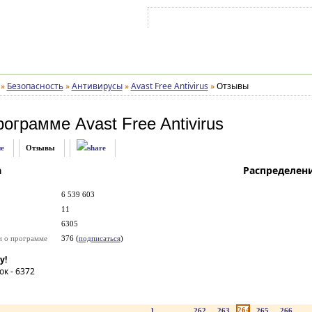
Войти на аккаунт
Зарегистрироваться
»
Безопасность
»
Антивирусы
»
Avast Free Antivirus
»
Отзывы
рограмме
Avast Free Antivirus
е
Отзывы
а
Распределен
6 539 603
11
6305
и о программе
376 (
подписаться
)
у!
ок -
6372
264
1
...
262
263
265
266
..