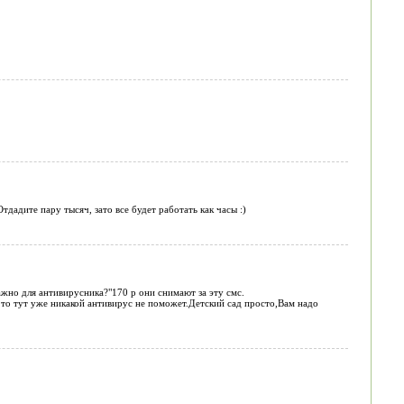
тдадите пару тысяч, зато все будет работать как часы :)
важно для антивирусника?"170 р они снимают за эту смс.
то тут уже никакой антивирус не поможет.Детский сад просто,Вам надо