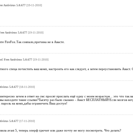
ree Antivirus 5.0.677
[19-11-2010]
Free Antivirus 5.0.677
[19-11-2010]
ите FireFox.Так совпало,причина не в Авасте.
st! Free Antivirus 5.0.677
[19-11-2010]
ного спеца почистить ваш комп, настроить его как следует, а затем переустановить Аваст. О
tivirus 5.0.677
[18-11-2010]
интересно зачем в ответ на смс просят прислать ещё одну с моим возрастом... это что так 
 вы находите такие ссылки?Тысячу раз было сказано - Аваст БЕСПЛАТНЫЙ!Если мозгов нет,
а пароль на комп,дабы ограничить Ваш доступ!
tivirus 5.0.677
[17-11-2010]
ила avast 5, теперь оперф гдючит или даже почту не могу посмотреть. Что делать?