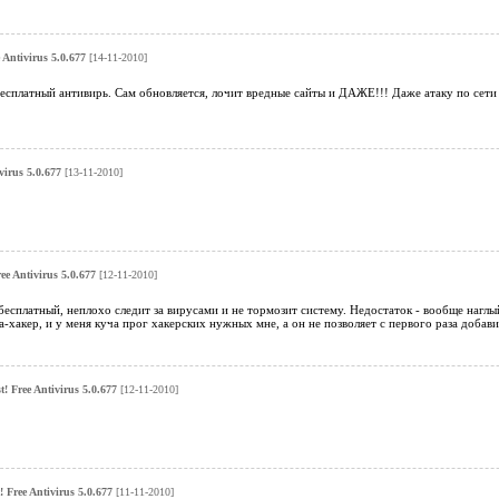
e Antivirus 5.0.677
[14-11-2010]
есплатный антивирь. Сам обновляется, лочит вредные сайты и ДАЖЕ!!! Даже атаку по сети за
virus 5.0.677
[13-11-2010]
ree Antivirus 5.0.677
[12-11-2010]
есплатный, неплохо следит за вирусами и не тормозит систему. Недостаток - вообще наглый
га-хакер, и у меня куча прог хакерских нужных мне, а он не позволяет с первого раза доба
t! Free Antivirus 5.0.677
[12-11-2010]
! Free Antivirus 5.0.677
[11-11-2010]