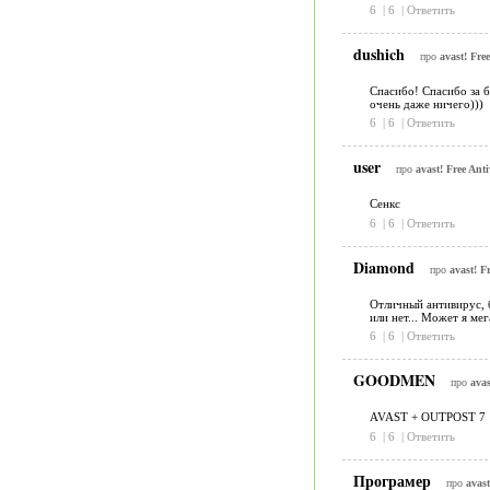
6
|
6
|
Ответить
dushich
про
avast! Fre
Спасибо! Спасибо за б
очень даже ничего)))
6
|
6
|
Ответить
user
про
avast! Free Anti
Сенкс
6
|
6
|
Ответить
Diamond
про
avast! F
Отличный антивирус, б
или нет... Может я ме
6
|
6
|
Ответить
GOODMEN
про
avas
AVAST + OUTPOST 7
6
|
6
|
Ответить
Програмер
про
avast