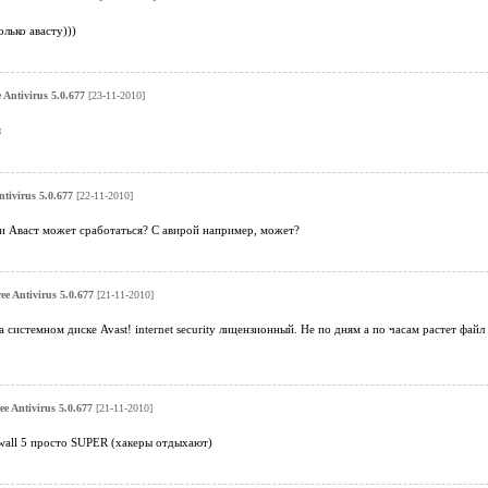
лько авасту)))
e Antivirus 5.0.677
[23-11-2010]
я
ntivirus 5.0.677
[22-11-2010]
и Аваст может сработаться? С авирой например, может?
ree Antivirus 5.0.677
[21-11-2010]
 системном диске Avast! internet security лицензионный. Не по дням а по часам растет файл
ee Antivirus 5.0.677
[21-11-2010]
wall 5 просто SUPER (хакеры отдыхают)