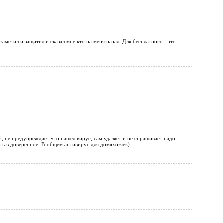
метил и защитил и сказал мне кто на меня напал. Для бесплатного - это
, не предупреждает что нашел вирус, сам удаляет и не спрашивает надо
вить в доверенное. В-общем антивирус для домохозяек)