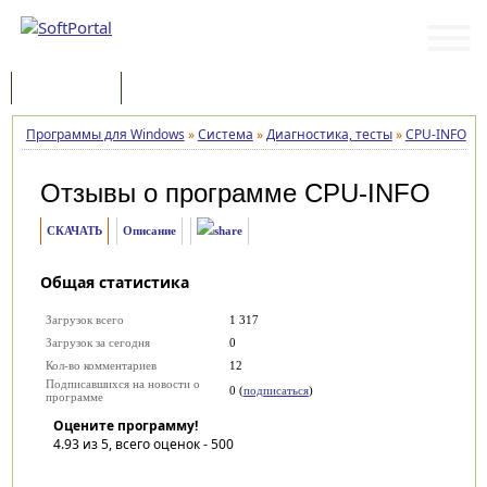
Программы
Статьи
Программы для Windows
»
Система
»
Диагностика, тесты
»
CPU-INFO
»
Отзывы о программе
CPU-INFO
СКАЧАТЬ
Описание
Общая статистика
Загрузок всего
1 317
Загрузок за сегодня
0
Кол-во комментариев
12
Подписавшихся на новости о
0 (
подписаться
)
программе
Оцените программу!
4.93
из 5, всего оценок -
500