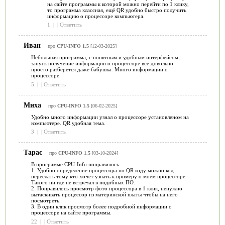
на сайте программы к которой можно перейти по 1 клику,
то программа классная, ещё QR удобно быстро получить
информацию о процессоре компьютера.
1
|
|
Ответить
Иван
про
CPU-INFO 1.5
[12-03-2025]
Небольшая программа, с понятным и удобным интерфейсом,
запуск получение информации о процессоре все довольно
просто разберется даже бабушка. Много информации о
процессоре.
5
|
|
Ответить
Миха
про
CPU-INFO 1.5
[06-02-2025]
Удобно много информации узнал о процессоре установленом на
компьютере. QR удобная тема.
3
|
|
Ответить
Тарас
про
CPU-INFO 1.5
[03-10-2024]
В программе CPU-Info понравилось:
1. Удобно определение процессора по QR коду можно код
переслать тому кто хочет узнать к примеру о моем процессоре.
Такого ни где не встречал в подобных ПО.
2. Понравилось просмотр фото процессора в 1 клик, ненужно
вытаскивать процессор из материнской платы чтобы на него
посмотреть.
3. В один клик просмотр более подробной информации о
процессоре на сайте программы.
22
|
|
Ответить