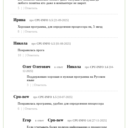
любого понятна кто даже в компьютере не шарит.
5
|
|
Ответить
Ирина
про
CPU-INFO 1.5
[21-09-2025]
Хорошая программа, для определения процессора пк, 5 звезд
8
|
|
Ответить
Никола
про
CPU-INFO 1.5
[01-08-2025]
Понравилась прога
10
|
|
Ответить
Олег Олегович
Никола
в ответ
про
CPU-INFO 1.6
[04-
12-2025]
Поддерживаю хорошая и нужная программа на Русском
языке
3
|
|
Ответить
Cpu-new
про
CPU-INFO 1.5
[10-07-2025]
Понравилась программа, удобно для определения ппоцессора
6
|
|
Ответить
Егор
Cpu-new
в ответ
про
CPU-INFO 1.6
[27-11-2025]
Если учитывать более полную информацию о процессоре