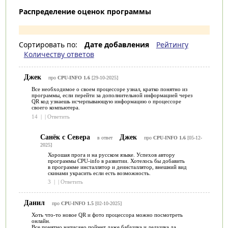
Распределение оценок программы
Сортировать по:
Дате добавления
Рейтингу
Количеству ответов
Джек
про
CPU-INFO 1.6
[29-10-2025]
Все необходимое о своем процессоре узнал, кратко понятно из
программы, если перейти за дополнительной информацией через
QR код узнаешь исчерпывающую информацию о процессоре
своего компьютера.
14
|
|
Ответить
Санёк с Севера
Джек
в ответ
про
CPU-INFO 1.6
[05-12-
2025]
Хорошая прога и на русском языке. Успехов автору
программы CPU-info в развитии. Хотелось бы добавить
в программе инсталлятор и деинсталлятор, внешний вид
скинами украсить если есть возможность.
3
|
|
Ответить
Данил
про
CPU-INFO 1.5
[02-10-2025]
Хоть что-то новое QR и фото процессора можно посмотреть
онлайн.
Все понятно написано поймет даже бабушка и дедушка да