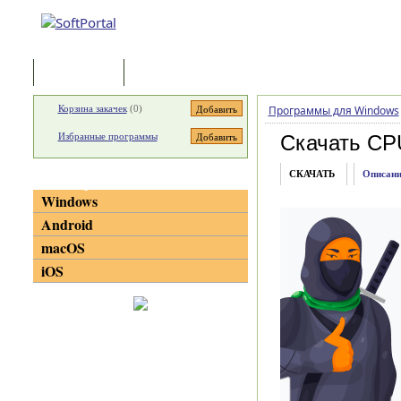
Программы
Статьи
Корзина закачек
(
0
)
Программы для Windows
Избранные программы
Скачать CP
СКАЧАТЬ
Описани
Категории
Windows
Android
macOS
iOS