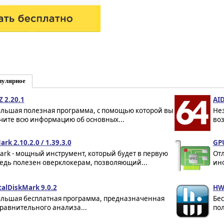
пулярное
Z 2.20.1
AID
льшая полезная программа, с помощью которой вы
Не
чите всю информацию об основных...
во
rk 2.10.2.0 / 1.39.3.0
GPU
ark - мощный инструмент, который будет в первую
От
едь полезен оверклокерам, позволяющий...
инф
talDiskMark 9.0.2
HW
льшая бесплатная программа, предназначенная
Бес
сравнительного анализа...
по