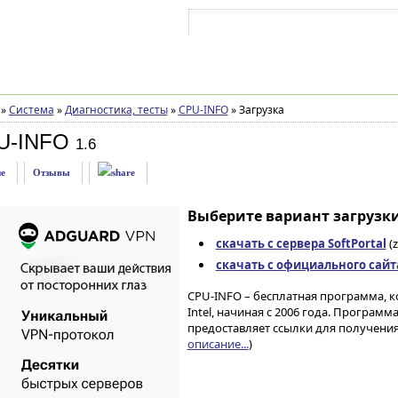
Войти на аккаунт
Зарегистрироваться
»
Система
»
Диагностика, тесты
»
CPU-INFO
»
Загрузка
U-INFO
1.6
е
Отзывы
Выберите вариант загрузки
скачать с сервера SoftPortal
(z
скачать с официального сайт
CPU-INFO – бесплатная программа, 
Intel, начиная с 2006 года. Програм
предоставляет ссылки для получени
описание...
)