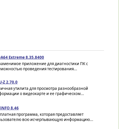
A64 Extreme 8.35.8400
заменимое приложение для диагностики ПК с
зможностью проведения тестирования...
-Z 2.70.0
личная утилита для просмотра разнообразной
ормации о видеокарте и ее графическом...
iNFO 8.46
платная программа, которая предоставляет
льзователю всю исчерпывающую информацию...