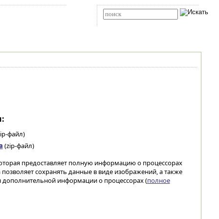
Карта сайта
RSS
Расширенный поиск
:
ip-файл)
а
(zip-файл)
которая предоставляет полную информацию о процессорах
ма позволяет сохранять данные в виде изображений, а также
я дополнительной информации о процессорах (
полное