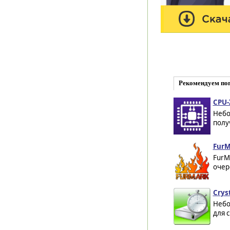
Рекомендуем по
CPU-
Небо
полу
FurMa
FurM
очер
Crys
Небо
для 