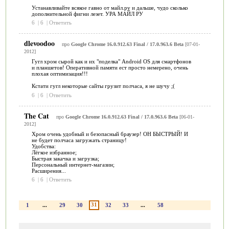
Устанавливайте всякое гавно от майл.ру и дальше, чудо сколько
дополнительной фигни лезет. УРА МАЙЛ РУ
6
|
6
|
Ответить
dlevoodoo
про
Google Chrome 16.0.912.63 Final / 17.0.963.6 Beta
[07-01-
2012]
Гугл хром сырой как и их "поделка" Android OS для смартфонов
и планшетов! Оперативной памяти ест просто немерено, очень
плохая оптимизация!!!
Кстати гугл некоторые сайты грузит полчаса, я не шучу ;(
6
|
6
|
Ответить
The Cat
про
Google Chrome 16.0.912.63 Final / 17.0.963.6 Beta
[06-01-
2012]
Хром очень удобный и безопасный браузер! ОН БЫСТРЫЙ! И
не будет полчаса загружать страницу!
Удобства:
Лёгкое избранное;
Быстрая закачка и загрузка;
Персональный интернет-магазин;
Расширения...
6
|
6
|
Ответить
31
1
...
29
30
32
33
...
58