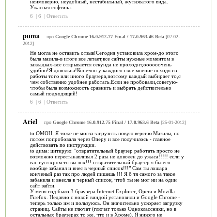
неимоверно, неудобный, нестабильный, жутковатого вида.
Ужасная софтина.
6
|
6
|
Ответить
puma
про
Google Chrome 16.0.912.77 Final / 17.0.963.46 Beta
[02-02-
2012]
Не могла не оставить отзыв!Сегодня установила хром-до этого
была мазила-в итоге все летает,все сайты нужные моментом в
закладках-все открывается секунда не проходит,оооооочень
удобно!Я довольна!Конечно у каждого свое мнение исходя из
работы того или иного браузера,поэтому каждый выбирает то,с
чем собственно удобнее работать.Если не пробовали,советую-
чтобы была возможность сравнить и выбрать действительно
самый подходящий!
6
|
6
|
Ответить
Ariel
про
Google Chrome 16.0.912.75 Final / 17.0.963.6 Beta
[25-01-2012]
to ОМОН: Я тоже не могла загрузить новую версию Мазилы, но
потом попробовала через Оперу и все получилось - главное
действовать по инструкции.
to дима: цитирую: "отвратительный браузер работать просто не
возможно перестанавливал 2 раза не доволен до ужаса!!!!! если у
вас гугл хром то вы лох!!! отвратительный браузер я бы его
вообще забанил и внес в черный список!!!" Сам ты лошара
конченый раз так про людей пишешь !!! Я б тя самого за такое
забанила и внесла в черный список, чтоб ты не мог ни на один
сайт зайти.
У меня год было 3 браузера:Internet Explorer, Opera и Mozilla
Firefox. Недавно с новой виндой установили и Google Chrome -
теперь только им и пользуюсь. Он значительно ускоряет загрузку
страниц. Сайты не глючат (глючат только Одноклассники, но в
остальных браузерах то же, что и в Хроме). Я никого не