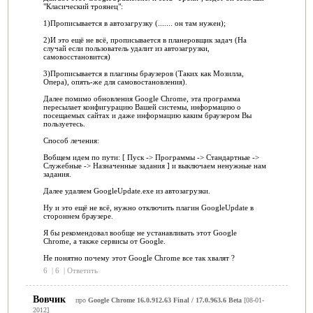
"Класический троянец":
1)Прописывается в автозагрузку (....... он там нужен);
2)И это ещё не всё, прописывается в планеровщик задач (На
случай если пользователь удалит из автозагрузки,
самовосстановится)
3)Прописывается в плагины браузеров (Таких как Мозилла,
Опера), опять-же для самовостановления).
Далее помимо обновления Google Chrome, эта программа
пересылает конфигурацию Вашей системы, информацию о
посещаемых сайтах и даже информацию каким браузером Вы
пользуетесь.
Способ лечения:
Вобщем идем по пути: [ Пуск -> Программы -> Стандартные ->
Служебные -> Назначенные задания ] и выключаем ненужные нам
задания.
Далее удаляем GoogleUpdate.exe из автозагрузки.
Ну и это ещё не всё, нужно отключить плагин GoogleUpdate в
стороннем браузере.
Я бы рекомендовал вообще не устанавливать этот Google
Chrome, а также сервисы от Google.
Не понятно почему этот Google Chrome все так хвалят ?
6
|
6
|
Ответить
Вовчик
про
Google Chrome 16.0.912.63 Final / 17.0.963.6 Beta
[08-01-
2012]