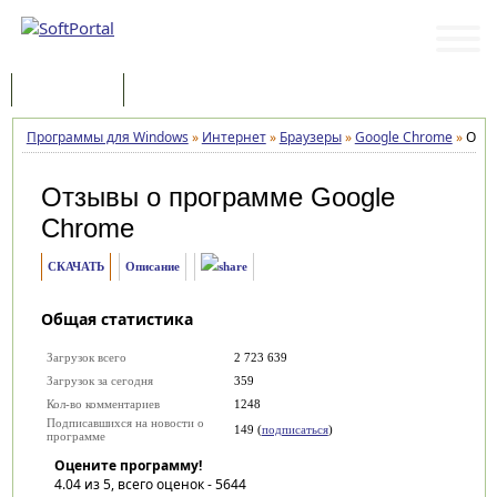
Программы
Статьи
Программы для Windows
»
Интернет
»
Браузеры
»
Google Chrome
»
Отз
Отзывы о программе
Google
Chrome
СКАЧАТЬ
Описание
Общая статистика
Загрузок всего
2 723 639
Загрузок за сегодня
359
Кол-во комментариев
1248
Подписавшихся на новости о
149 (
подписаться
)
программе
Оцените программу!
4.04
из 5, всего оценок -
5644