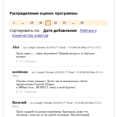
Распределение оценок программы
31
1
...
29
30
32
33
...
58
Сортировать по:
Дате добавления
Рейтингу
Количеству ответов
Alex
про
Google Chrome 16.0.912.77 Final / 17.0.963.46 Beta
[06-02-2012]
Хром такое с... гавно медленное! Пьяный мужик и то быстрее
ползает.
6
|
6
|
Ответить
nordstone
про
Google Chrome 16.0.912.77 Final / 17.0.963.46 Beta
[05-02-
2012]
Chrome очень уважаю ! Долго им пользовался,но сейчас
предпочитаю Comodo Dragon
и SRWare Iron . RESPECT сайту и всей братии !
6
|
6
|
Ответить
Василий
про
Google Chrome 16.0.912.77 Final / 17.0.963.46 Beta
[03-02-
2012]
Хром худший из распространённых браузеров, разве что
эксплоер с ним где то на одной ступеньке. Медлительный