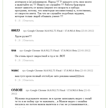
агитирую и не рекламирую. Народ !!! У каждого есть свои мозги
и включайте их !!! Никого не слушайте !!! Работа браузеров
может зависеть от компа (вернее его возраста и набора
программ, потому, что некоторые несовместимы) и, естественно,
от скорости инета. Так что не слушайте подобных мудаков,
которые только людей обзывать умеют !!!
6
|
6
|
Ответить
00033
про
Google Chrome 16.0.912.75 Final / 17.0.963.6 Beta
[25-01-2012]
Хрум рулит!!!
6
|
6
|
Ответить
usa
про
Google Chrome 16.0.912.75 Final / 17.0.963.6 Beta
[22-01-2012]
Он очень прост скоростной и тд и тп .ВОТ
6
|
6
|
Ответить
макс
про
Google Chrome 16.0.912.75 Final / 17.0.963.6 Beta
[21-01-2012]
ваш гугл хром полный отстой,но зато реклама какая)))))хех
6
|
6
|
Ответить
OMOH
про
Google Chrome 16.0.912.75 Final / 17.0.963.6 Beta
[21-01-
2012]
Мужики подскажите можно ли в хроме записывать видео с онлай
че то я не пойму где че нажимать....в Мазиле видео с онлайна
писалось но потом мазила вылетела и счас не устанавливается...