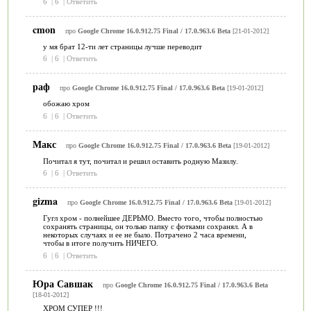
6
|
6
|
Ответить
cmon
про
Google Chrome 16.0.912.75 Final / 17.0.963.6 Beta
[21-01-2012]
у мя брат 12-ти лет страницы лучше переводит
6
|
6
|
Ответить
раф
про
Google Chrome 16.0.912.75 Final / 17.0.963.6 Beta
[19-01-2012]
обожаю хром
6
|
6
|
Ответить
Макс
про
Google Chrome 16.0.912.75 Final / 17.0.963.6 Beta
[19-01-2012]
Почитал я тут, почитал и решил оставить родную Мазилу.
6
|
6
|
Ответить
gizma
про
Google Chrome 16.0.912.75 Final / 17.0.963.6 Beta
[19-01-2012]
Гугл хром - полнейшее ДЕРЬМО. Вместо того, чтобы полностью
сохранять страницы, он только папку с фотками сохранял. А в
некоторых случаях и ее не было. Потрачено 2 часа времени,
чтобы в итоге получить НИЧЕГО.
6
|
6
|
Ответить
Юра Савшак
про
Google Chrome 16.0.912.75 Final / 17.0.963.6 Beta
[18-01-2012]
ХРОМ СУПЕР !!!