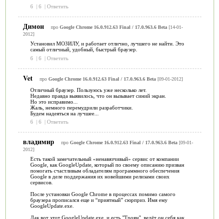
6
|
6
|
Ответить
Димон
про
Google Chrome 16.0.912.63 Final / 17.0.963.6 Beta
[14-01-
2012]
Установил МОЗИЛУ, и работает отлично, лучшего не найти. Это
самый отличный, удобный, быстрый браузер.
6
|
6
|
Ответить
Vet
про
Google Chrome 16.0.912.63 Final / 17.0.963.6 Beta
[09-01-2012]
Отличный браузер. Пользуюсь уже несколько лет.
Недавно правда выявилось, что он вызывает синий экран.
Но это исправимо...
Жаль, немного перемудрили разработчики.
Будем надеяться на лучшее...
6
|
6
|
Ответить
владимир
про
Google Chrome 16.0.912.63 Final / 17.0.963.6 Beta
[09-01-
2012]
Есть такой замечательный «ненавязчивый» сервис от компании
Google, как GoogleUpdate, который по своему описанию призван
помогать счастливым обладателям программного обеспечения
Google в деле поддержания их новейшими релизами своих
сервисов.
После установки Google Chrome в процессах помимо самого
браузера прописался еще и “приятный” сюрприз. Имя ему
GoogleUpdate.exe.
Дак вот этот GoogleUpdate.exe. и есть "Троян", ведёт он себя как