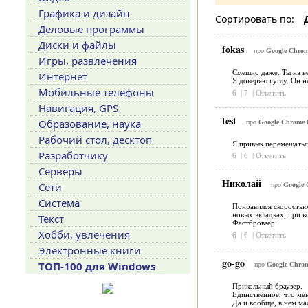
Графика и дизайн
Сортировать по:
Деловые программы
Диски и файлы
fokas
про
Google Chrome
Игры, развлечения
Смешно даже. Ты на в
Интернет
Я доверяю гуглу. Он 
Мобильные телефоны
6
|
7
|
Ответить
Навигация, GPS
test
Образование, наука
про
Google Chrome 0
Рабочий стол, десктоп
Я привык перемещаться
Разработчику
6
|
6
|
Ответить
Серверы
Николай
Сети
про
Google 
Система
Понравился скоростью,
новых вкладках, при в
Текст
Фастбровзер.
Хобби, увлечения
6
|
6
|
Ответить
Электронные книги
go-go
ТОП-100 для Windows
про
Google Chrom
Прикольный браузер.
Единственное, что меня
Да и вообще, в нем мал