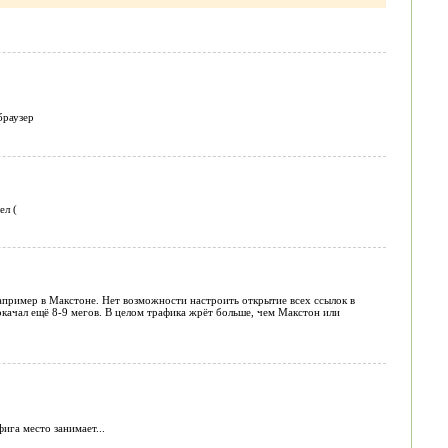
браузер
ел (
 например в Макстоне. Нет возможности настроить открытие всех ссылок в
окачал ещё 8-9 мегов. В целом трафика жрёт больше, чем Макстон или
ига место занимает...