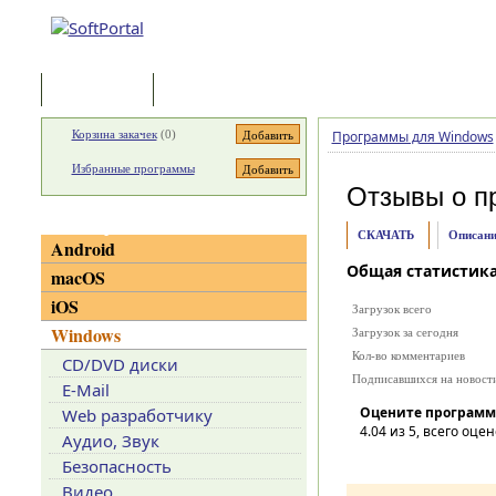
Программы
Статьи
Корзина закачек
(
0
)
Программы для Windows
Избранные программы
Отзывы о п
Категории
СКАЧАТЬ
Описани
Android
Общая статистик
macOS
iOS
Загрузок всего
Windows
Загрузок за сегодня
Кол-во комментариев
CD/DVD диски
Подписавшихся на новост
E-Mail
Оцените программ
Web разработчику
4.04
из 5, всего оцен
Аудио, Звук
Безопасность
Видео