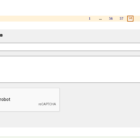
58
1
...
56
57
ыв