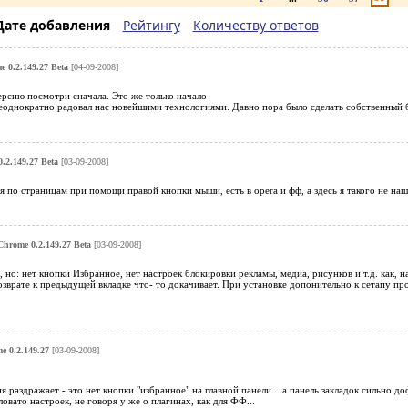
Дате добавления
Рейтингу
Количеству ответов
 0.2.149.27 Beta
[04-09-2008]
ерсию посмотри сначала. Это же только начало
неоднократно радовал нас новейшими технологиями. Давно пора было сделать собственный 
.2.149.27 Beta
[03-09-2008]
 по страницам при помощи правой кнопки мыши, есть в opera и фф, а здесь я такого не наш
Chrome 0.2.149.27 Beta
[03-09-2008]
 но: нет кнопки Избранное, нет настроек блокировки рекламы, медиа, рисунков и т.д. как,
озврате к предыдущей вкладке что- то докачивает. При установке допонительно к сетапу пр
e 0.2.149.27
[03-09-2008]
 раздражает - это нет кнопки "избранное" на главной панели... а панель закладок сильно доф
овато настроек, не говоря у же о плагинах, как для ФФ...