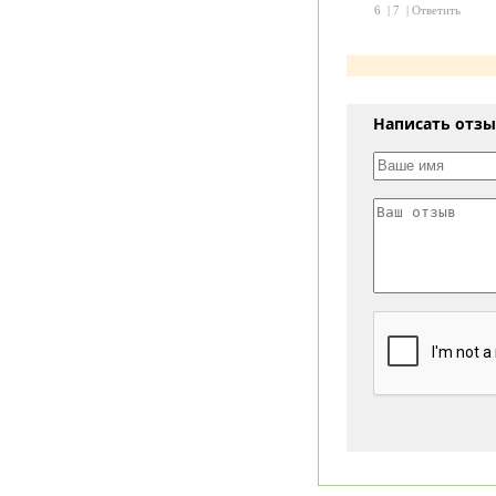
6
|
7
|
Ответить
Написать отз