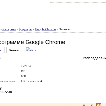
Войти на аккаунт
Зарегистрироваться
»
Интернет
»
Браузеры
»
Google Chrome
»
Отзывы
рограмме
Google Chrome
е
Отзывы
а
Распределен
2 722 846
197
1248
и о программе
149 (
подписаться
)
у!
ок -
5640
58
1
...
56
57