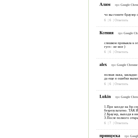
Алим
про
Google Chrom
чо вы гоните браузер
6
|
6
|
Ответить
Ксения
про
Google Chr
слишком привыкла к оп
гугл - не мое )
6
|
6
|
Ответить
alex
про
Google Chrome 1
полная лажа, закладки
да еще и ошибки выла
6
|
6
|
Ответить
Lukin
про
Google Chrom
1.При заходе на ftp-с
безрезультатно. ТАК 
2.Браузер, выходя в и
3.После полного откр
6
|
7
|
Ответить
принцэска
про
Googl