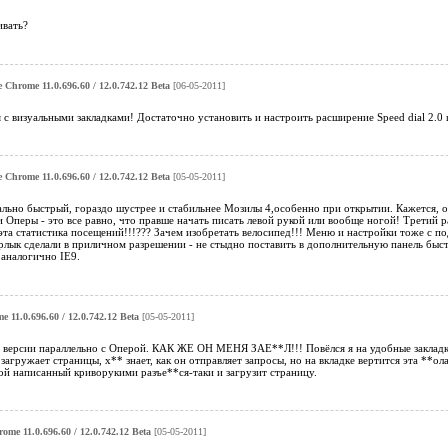
ивать?
 Chrome 11.0.696.60 / 12.0.742.12 Beta
[06-05-2011]
 с визуальными закладками! Достаточно установить и настроить расширение Speed dial 2.0
 Chrome 11.0.696.60 / 12.0.742.12 Beta
[05-05-2011]
льно быстрый, гораздо шустрее и стабильнее Мозилы 4,особенно при открытии. Кажется, о
 Оперы - это все равно, что правше начать писать левой рукой или вообще ногой! Третий 
эта статистика посещений!!!??? Зачем изобретать велосипед!!! Меню и настройки тоже с 
рлык сделали в приличном разрешении - не стыдно поставить в дополнительную панель быст
аналогично IE9.
 11.0.696.60 / 12.0.742.12 Beta
[05-05-2011]
версии параллельно с Оперой. КАК ЖЕ ОН МЕНЯ ЗАЕ**Л!!! Повёлся я на удобные закладки, 
гружает страницы, х** знает, как он отправляет запросы, но на вкладке вертится эта **ола 
ой написанный криворукими разъе**ся-таки и загрузит страницу.
ome 11.0.696.60 / 12.0.742.12 Beta
[05-05-2011]