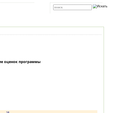
Карта сайта
RSS
Расширенный поиск
ие оценок программы
.
58