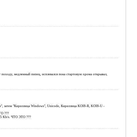
т походу, медленный пипец, исплевался пока стартовую хрома открывал,
ки", затем "Кириллица Windows", Unicode, Кириллица KOI8-R, KOI8-U -
ГО ???
5 Kb/s. ЧТО ЭТО ???