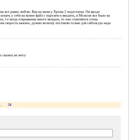
ень все равно люблю. Как на меня у Хрома 2 недостатка. Он вроде
искать у себя на компе файл с паролем и вводить, в Мозилле все было на
к, т.е когда открываешь много вкладок, то они становятся очень
еня скорость важнее, думаю мозиллу поставлю только для сайтов,где надо
о сказать не могу
.
58