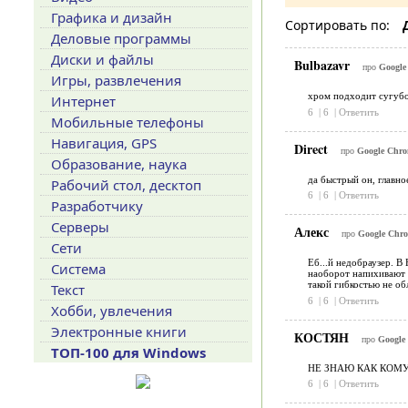
Графика и дизайн
Сортировать по:
Деловые программы
Диски и файлы
Bulbazavr
про
Google 
Игры, развлечения
хром подходит сугубо
Интернет
6
|
6
|
Ответить
Мобильные телефоны
Навигация, GPS
Direct
про
Google Chrom
Образование, наука
да быстрый он, главно
Рабочий стол, десктоп
6
|
6
|
Ответить
Разработчику
Серверы
Алекс
про
Google Chrom
Сети
Еб...й недобраузер. В
Система
наоборот напихивают в
такой гибкостью не об
Текст
6
|
6
|
Ответить
Хобби, увлечения
Электронные книги
КОСТЯН
про
Google 
ТОП-100 для Windows
НЕ ЗНАЮ КАК КОМУ
6
|
6
|
Ответить