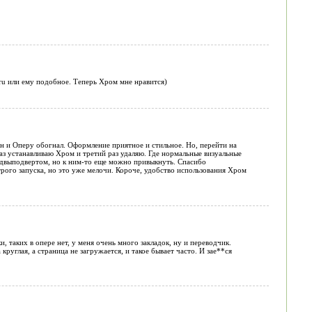
 ru или ему подобное. Теперь Хром мне нравится)
н и Оперу обогнал. Оформление приятное и стильное. Но, перейти на
раз устанавливаю Хром и третий раз удаляю. Где нормальные визуальные
подвыподвертом, но к ним-то еще можно привыкнуть. Спасибо
рого запуска, но это уже мелочи. Короче, удобство использования Хром
таких в опере нет, у меня очень много закладок, ну и переводчик.
круглая, а страница не загружается, и такое бывает часто. И зае**ся