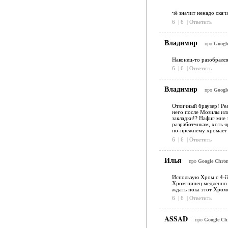
чё значит ненадо скач
6
|
6
|
Ответить
Владимир
про
Google
Наконец-то разобрался
6
|
6
|
Ответить
Владимир
про
Google
Отличный браузер! Реа
него после Мозилы или
закладки!? Нафиг мне 
разработчикам, хоть я
по-прежнему хромает 
6
|
6
|
Ответить
Илья
про
Google Chrome
Использую Хром с 4-й 
Хром пипец медленно за
ждать пока этот Хром
6
|
6
|
Ответить
ASSAD
про
Google Chr