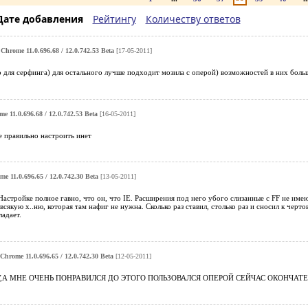
Дате добавления
Рейтингу
Количеству ответов
Chrome 11.0.696.68 / 12.0.742.53 Beta
[17-05-2011]
 для серфинга) для остального лучше подходит мозила с оперой) возможностей в них боль
e 11.0.696.68 / 12.0.742.53 Beta
[16-05-2011]
е правильно настроить инет
e 11.0.696.65 / 12.0.742.30 Beta
[13-05-2011]
 Настройке полное гавно, что он, что IE. Расширения под него убого слизанные с FF не имею
сякую х..ню, которая там нафиг не нужна. Сколько раз ставил, столько раз и сносил к черт
ладает.
Chrome 11.0.696.65 / 12.0.742.30 Beta
[12-05-2011]
,А МНЕ ОЧЕНЬ ПОНРАВИЛСЯ ДО ЭТОГО ПОЛЬЗОВАЛСЯ ОПЕРОЙ СЕЙЧАС ОКОНЧАТ