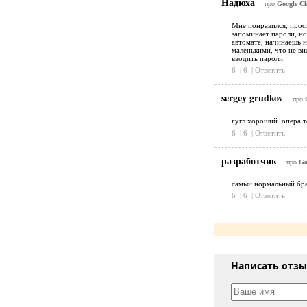
Надюха
про
Google Ch
Мне понравился, прост
запоминает пароли, но
автомате, начинаешь н
маленькими, что не ви
вводить пароли.
6
|
6
|
Ответить
sergey grudkov
про
гугл хороший. опера т
6
|
6
|
Ответить
разработчик
про
Go
самый нормальный брау
6
|
6
|
Ответить
Написать отз