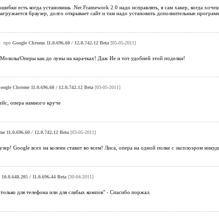
ошибки есть когда установишь .Net Framework 2.0 надо исправлять, я сам хакер, когда х
загружается браузер, долго открывает сайт и там надо установить дополнительные програ
про
Google Chrome 11.0.696.60 / 12.0.742.12 Beta
[05-05-2011]
Мозилы/Оперы как до луны на карачках! Даж Ие и тот удобней этой поделки!
oogle Chrome 11.0.696.60 / 12.0.742.12 Beta
[03-05-2011]
йс, опера намного круче
e 11.0.696.60 / 12.0.742.12 Beta
[03-05-2011]
зер! Google всех на колени ставит во всем! Лиса, опера на одной полке с эксплоэром нику
10.0.648.205 / 11.0.696.44 Beta
[30-04-2011]
 только для телефона или для слабых компов" - Спасибо поржал.