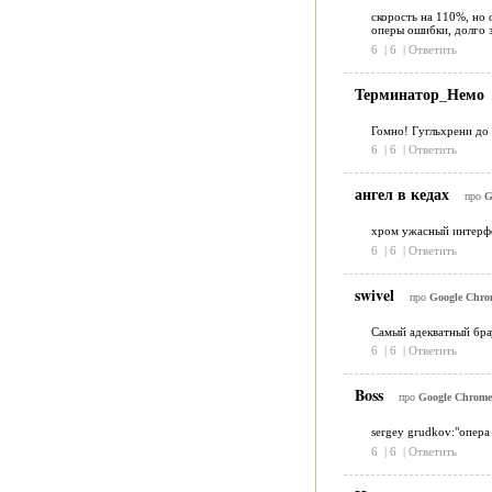
скорость на 110%, но 
оперы ошибки, долго 
6
|
6
|
Ответить
Терминатор_Немо
Гомно! Гугльхрени до 
6
|
6
|
Ответить
ангел в кедах
про
G
хром ужасный интерфе
6
|
6
|
Ответить
swivel
про
Google Chrom
Самый адекватный брау
6
|
6
|
Ответить
Boss
про
Google Chrome 
sergey grudkov:"опера
6
|
6
|
Ответить