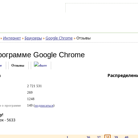
Войти на аккаунт
Зарегистрироваться
»
Интернет
»
Браузеры
»
Google Chrome
»
Отзывы
рограмме
Google Chrome
е
Отзывы
а
Распределен
2 721 531
269
1248
и о программе
149 (
подписаться
)
у!
ок -
5633
38
1
...
36
37
39
40
..