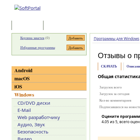
Программы
Статьи
Корзина закачек
(
0
)
Программы для Windows
Избранные программы
Отзывы о п
Категории
СКАЧАТЬ
Описани
Android
Общая статистик
macOS
iOS
Загрузок всего
Windows
Загрузок за сегодня
Кол-во комментариев
CD/DVD диски
Подписавшихся на новост
E-Mail
Оцените программ
Web разработчику
4.05
из 5, всего оцен
Аудио, Звук
Безопасность
Видео