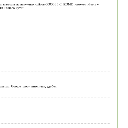
очешь атаковать на ненужных сайтов GOOGLE CHROME поможет. И есть у
ммы и много ху*ни
дышным. Google прост, лаконичен, удобен.