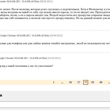
rome 10.0.648.205 / 11.0.696.44 Beta
[28-04-2011]
о летает. После мозиллы, которая долго грузилась и подглючивала. Хотя я Мозиллочку я оч
 когда входишь на какой-то сайт, где нужно ввести пароль, то он не вводит сам. Приходится 
абирать логин, а он и пароль вводит сам. Второй недостаток нет прокрутки открытых вкладо
дно как сайт называется, в мозилле они просто прокручивались. Но на данный момент для м
Google Chrome 10.0.648.205 / 11.0.696.44 Beta
[24-04-2011]
олько для телефона или для слабых компов читайте инструктаж. лисой не пользовался ни чег
ogle Chrome 10.0.648.205 / 11.0.696.44 Beta
[23-04-2011]
зер,а какой поисковик у вас по умолчанию?
38
1
...
36
37
39
40
..
ыв