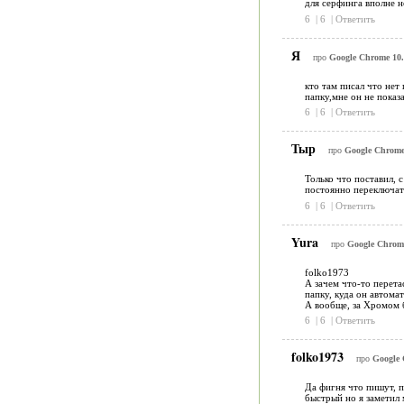
для серфинга вполне 
6
|
6
|
Ответить
Я
про
Google Chrome 10.0
кто там писал что нет 
папку,мне он не показ
6
|
6
|
Ответить
Тыр
про
Google Chrome 
Только что поставил, 
постоянно переключать
6
|
6
|
Ответить
Yura
про
Google Chrome 
folko1973
А зачем что-то перета
папку, куда он автома
А вообще, за Хромом 
6
|
6
|
Ответить
folko1973
про
Google 
Да фигня что пишут, п
быстрый но я заметил 