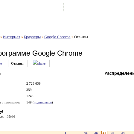
Войти на аккаунт
Зарегистрироваться
»
Интернет
»
Браузеры
»
Google Chrome
»
Отзывы
рограмме
Google Chrome
е
Отзывы
а
Распределен
2 723 639
359
1248
и о программе
149 (
подписаться
)
у!
ок -
5644
41
1
...
39
40
42
43
..