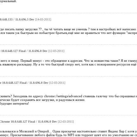
нормальный.
.648.133 / 11.0.696.3 Dev
[14-03-2011]
где писать папку загрузки ?? , ты чё читать ваще не умеешь ? там в настройках всё написан
ался таким уж быстрым но побыстрее братьев,ещё мне не нравиться что нет функции "экспрес
10.0.648.127 Final / 11.0.696.0 Dev
[12-03-2011]
с него и пишу. Первый минус - это обращение к адресам. Что за новшества такие? Я не гламу
 языковую раскладку. Ну а то что быстрый спору нет, хотя как с пожиранием ресурсов ещё 
10.0.648.127 Final / 11.0.696.0 Dev
[12-03-2011]
скивать? Заходишь по адресу chrome://settings/advanced ставишь галочку что бы спрашивал
тически будет сохранять все загрузки, и радуешься жизни.
будущее интернета!
Chrome 10.0.648.127 Final / 11.0.696.0 Dev
[12-03-2011]
ользовался и Мозиллой и Оперой... Одна прискачке настоятельно ставит Яндекс Бар ( хотя 
минус. Прискачивании любого файла будь то МР3 или торрент шлет его по умолчанию не спр