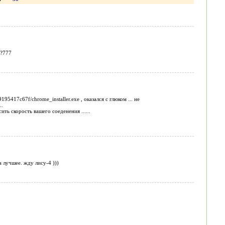
?777
95417c67f/chrome_installer.exe , оказался с глюком ... не
..
ть скорость вашего соеденения ......
 лучшее. жду лису-4 )))