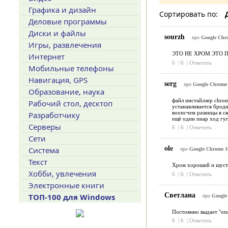
Графика и дизайн
Сортировать по:
Деловые программы
Диски и файлы
sourzh
про
Google Chro
Игры, развлечения
ЭТО НЕ ХРОМ ЭТО 
Интернет
6
|
6
|
Ответить
Мобильные телефоны
Навигация, GPS
serg
про
Google Chrome 1
Образование, наука
файл инстайллер chrome
Рабочий стол, десктоп
устанавливается броди
воопсчем разницы в ск
Разработчику
ещё один пиар ход гу
Серверы
6
|
6
|
Ответить
Сети
ole
Система
про
Google Chrome 10
Текст
Хром хороший и шустры
Хобби, увлечения
6
|
6
|
Ответить
Электронные книги
Светлана
ТОП-100 для Windows
про
Google 
Постоянно выдает "оп
6
|
6
|
Ответить