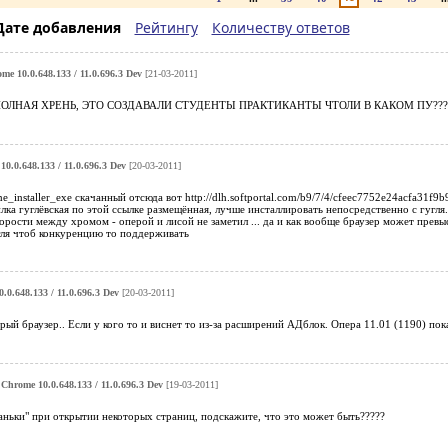
Дате добавления
Рейтингу
Количеству ответов
me 10.0.648.133 / 11.0.696.3 Dev
[21-03-2011]
ПОЛНАЯ ХРЕНЬ, ЭТО СОЗДАВАЛИ СТУДЕНТЫ ПРАКТИКАНТЫ ЧТОЛИ В КАКОМ ПУ???
0.0.648.133 / 11.0.696.3 Dev
[20-03-2011]
_installer_exe скачанный отсюда вот http://dlh.softportal.com/b9/7/4/cfeec7752e24acfa31f9b91
лка гуглёвская по этой ссылке размещённая, лучше инсталлировать непосредственно с гугля.
орости между хромом - оперой и лисой не заметил ... да и как вообще браузер может превыси
гля чтоб конкуренцию то поддерживать
.0.648.133 / 11.0.696.3 Dev
[20-03-2011]
й браузер.. Если у кого то и виснет то из-за расширений АДблок. Опера 11.01 (1190) пока
Chrome 10.0.648.133 / 11.0.696.3 Dev
[19-03-2011]
аньки" при открытии некоторых страниц, подскажите, что это может быть?????