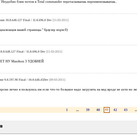
 Неудобно блин потом в Total commander перетаскиваешь переименовываешь..
me 10.0.648.127 Final / 11.0.696.0 Dev
[11-03-2011]
циализация вашей страницы." браузер норм:0)
.0.648.127 Final / 11.0.696.0 Dev
[11-03-2011]
Т НУ Maxthon 3 УДОБНЕЙ
e 9.0.597.98 Final / 10.0.648.45Dev
[09-03-2011]
ерсии лично я пользуюсь им если что-то большое надо загрузить на вид вроде не ахти но 
41
1
...
39
40
42
43
..
ыв