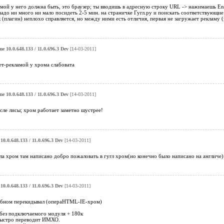
амой у него должна быть, это браузер; ты вводишь в адресную строку URL -> нажимаешь En
надо ни много ни мало посидеть 2-5 мин. на страничке Гугл.ру и поискать соответствующи
 (плагин) неплохо справляется, но между ними есть отличия, первая не загружает рекламу (э
e 10.0.648.133 / 11.0.696.3 Dev
[14-03-2011]
ет-рекламой у хрома слабовата
e 10.0.648.133 / 11.0.696.3 Dev
[14-03-2011]
сле лисы; хром работает заметно шустрее!
0.0.648.133 / 11.0.696.3 Dev
[14-03-2011]
ила хром там написано добро пожаловать в гугл хром(но конечно было написано на англиче)
0.0.648.133 / 11.0.696.3 Dev
[14-03-2011]
бубном перекидывал (операHTML-IE-хром)
 без подключаемого модуля + 180к
быстро переводит ИМХО.