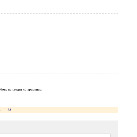
любовь приходит со временем
.
58