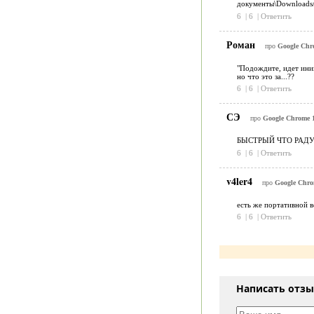
документы\Downloads/
6
|
6
|
Ответить
Роман
про
Google Chro
"Подождите, идет ини
но что это за...??
6
|
6
|
Ответить
СЭ
про
Google Chrome 10
БЫСТРЫЙ ЧТО РАДУЕ
6
|
6
|
Ответить
v4ler4
про
Google Chrom
есть же портативной в
6
|
6
|
Ответить
Написать отз