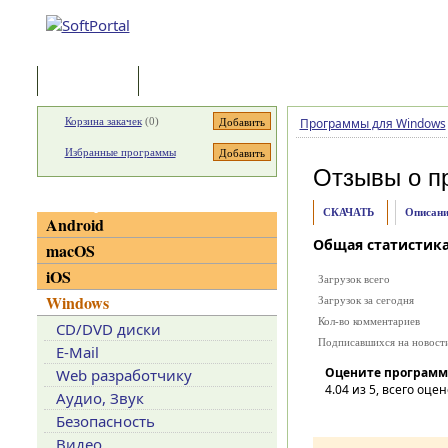
Программы
Статьи
Корзина закачек
(
0
)
Программы для Windows
Избранные программы
Отзывы о п
Категории
СКАЧАТЬ
Описани
Android
Общая статистик
macOS
iOS
Загрузок всего
Windows
Загрузок за сегодня
Кол-во комментариев
CD/DVD диски
Подписавшихся на новост
E-Mail
Оцените программ
Web разработчику
4.04
из 5, всего оцен
Аудио, Звук
Безопасность
Видео