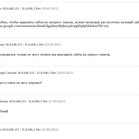
10.0.648.133 / 11.0.696.3 Dev
[19-03-2011]
добно, чтобы закрепить сайты на экспресс панели, нужно несколько раз посетить нужный са
ome.google.com/extensions/detail/dgpdioedihjhncjafcpgbbjdpbbkikmi?hl=ru)
me 10.0.648.133 / 11.0.696.3 Dev
[19-03-2011]
онравился. только не могу понять как вписывать сайты на экпресс-панель.
gle Chrome 10.0.648.133 / 11.0.696.3 Dev
[18-03-2011]
 и опять на лису перешел!
rome 10.0.648.133 / 11.0.696.3 Dev
[17-03-2011]
обный
10.0.648.133 / 11.0.696.3 Dev
[15-03-2011]