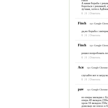
Finch
А какая борьба с рекл
бороться с рекламой, 
лучшая, хотя и АдБлок
6
|
6
|
Ответить
Finch
про
Google Chrom
да,но борьба с интерн
6
|
6
|
Ответить
Finch
про
Google Chrom
решил попробовать по
6
|
6
|
Ответить
Ася
про
Google Chrome 1
слухайте вот я загруз
6
|
6
|
Ответить
paw
про
Google Chrome 1
из оперы закладки с 
опера 40 вкладок 230к
хром 16 вкладок 250к
довольно не плохо и 