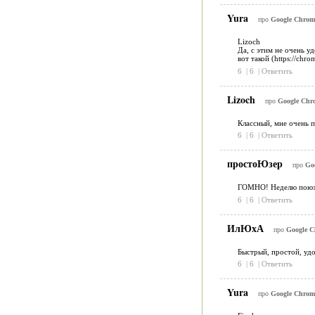
Yura
про
Google Chrome 
Lizoch
Да, с этим не очень у
вот такой (https://chr
6
|
6
|
Ответить
Lizoch
про
Google Chro
Классный, мне очень п
6
|
6
|
Ответить
простоЮзер
про
Goo
ГОМНО! Неделю поюзал
6
|
6
|
Ответить
ИлЮхА
про
Google Ch
Быстрый, простой, уд
6
|
6
|
Ответить
Yura
про
Google Chrome 