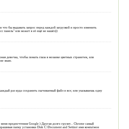
о и что бы выдавать запрос перед каждой загрузкой и просто изменить
с панель" или может я её ещё не нашёл))
рная девочка, чтобы ломать глаза в мозаике цветных страничек, или
не знаю.
 каждый раз куда сохранить скачиваемый файл и все; или указываешь одну
у меня предпочтения Google ) Другая долго грузит... Chrome самый
ашивая папку установки Disk C:\Document and Settins\ имя компа\мои