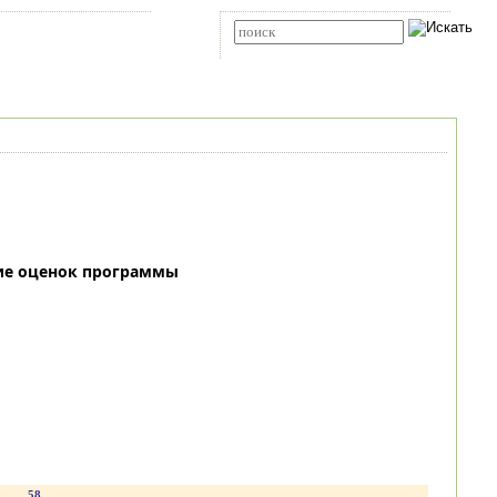
Карта сайта
RSS
Расширенный поиск
ие оценок программы
.
58