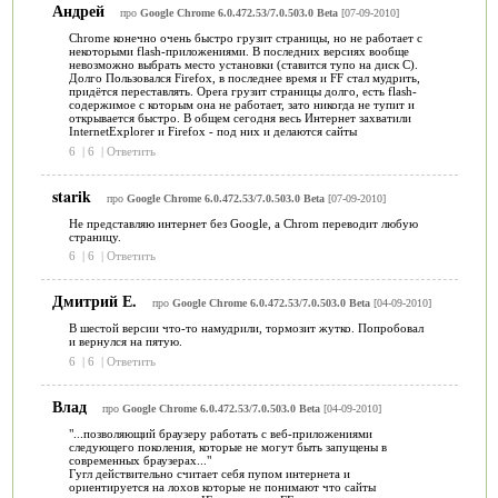
Андрей
про
Google Chrome 6.0.472.53/7.0.503.0 Beta
[07-09-2010]
Chrome конечно очень быстро грузит страницы, но не работает с
некоторыми flash-приложениями. В последних версиях вообще
невозможно выбрать место установки (ставится тупо на диск С).
Долго Пользовался Firefox, в последнее время и FF стал мудрить,
придётся переставлять. Opera грузит страницы долго, есть flash-
содержимое с которым она не работает, зато никогда не тупит и
открывается быстро. В общем сегодня весь Интернет захватили
InternetExplorer и Firefox - под них и делаются сайты
6
|
6
|
Ответить
starik
про
Google Chrome 6.0.472.53/7.0.503.0 Beta
[07-09-2010]
Не представляю интернет без Google, а Chrom переводит любую
страницу.
6
|
6
|
Ответить
Дмитрий Е.
про
Google Chrome 6.0.472.53/7.0.503.0 Beta
[04-09-2010]
В шестой версии что-то намудрили, тормозит жутко. Попробовал
и вернулся на пятую.
6
|
6
|
Ответить
Влад
про
Google Chrome 6.0.472.53/7.0.503.0 Beta
[04-09-2010]
"...позволяющий браузеру работать с веб-приложениями
следующего поколения, которые не могут быть запущены в
современных браузерах..."
Гугл действительно считает себя пупом интернета и
ориентируется на лохов которые не понимают что сайты