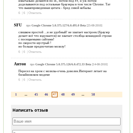
изначально делаются по IE, потом под FF, и уж потом
доделываются под остальные браузеры в том числе Chrome. Тат
что вышеприведенная цитата - бред сивой кобылы.
6
|
6
|
Ответить
SFU
про
Google Chrome 5.0.375.127/6.0.495.0 Beta
[25-08-2010]
слишком простой ...и не удобный! не хватает настроек (браузер
делает всё что вздумается) не хватает столбца командной строки
с посещаемыми сайтами!
по скорости шустрый !
но больше предпочитаю мозилу!
6
|
6
|
Ответить
Антон
про
Google Chrome 5.0.375.126/6.0.472.33 Beta
[14-08-2010]
Пересел на хром с мозилы-очень доволен.Интернет летает на
билайновском модеме
6
|
6
|
Ответить
47
1
...
45
46
48
49
...
58
Написать отзыв