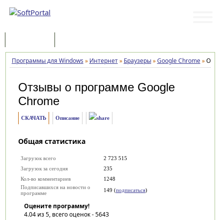
Программы
Статьи
Программы для Windows
»
Интернет
»
Браузеры
»
Google Chrome
»
Отз
Отзывы о программе
Google
Chrome
СКАЧАТЬ
Описание
Общая статистика
Загрузок всего
2 723 515
Загрузок за сегодня
235
Кол-во комментариев
1248
Подписавшихся на новости о
149 (
подписаться
)
программе
Оцените программу!
4.04
из 5, всего оценок -
5643