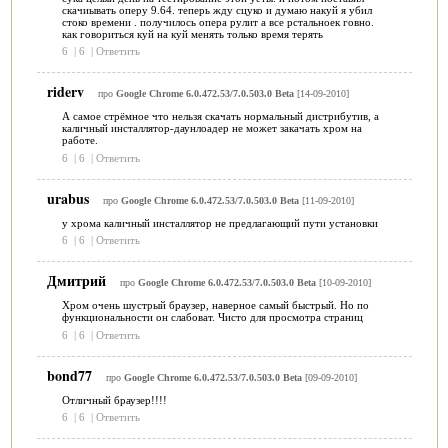
скачиывать оперу 9.64. теперь жду сцуко и думаю накуй я убил
стоко времени . получилось опера рулит а все рстальноек говно.
как говориться куй на куй менять только время терять
6
|
6
|
Ответить
riderv
про
Google Chrome 6.0.472.53/7.0.503.0 Beta
[14-09-2010]
А самое стрёмное что нельзя скачать нормальный дистрибутив, а
каличный инсталлятор-даунлоадер не может закачать хром на
работе.
6
|
6
|
Ответить
urabus
про
Google Chrome 6.0.472.53/7.0.503.0 Beta
[11-09-2010]
у хрома каличный инсталлятор не предлагающий пути установки
6
|
6
|
Ответить
Дмитрий
про
Google Chrome 6.0.472.53/7.0.503.0 Beta
[10-09-2010]
Хром очень шустрый браузер, наверное самый быстрый. Но по
функциональности он слабоват. Чисто для просмотра страниц
6
|
6
|
Ответить
bond77
про
Google Chrome 6.0.472.53/7.0.503.0 Beta
[09-09-2010]
Отличный браузер!!!!
6
|
6
|
Ответить