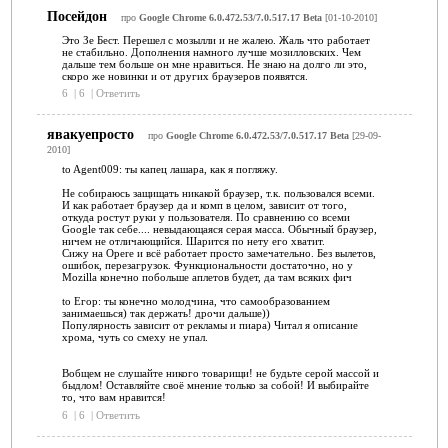
Посейдон
про
Google Chrome 6.0.472.53/7.0.517.17 Beta
[01-10-2010]
Это Зе Бест. Перешел с мозылли и не жалею. Жаль что работает
не стабильно. Дополнения намного лучше мозилловских. Чем
дальше тем больше он мне нравиться. Не знаю на долго ли это,
скоро же новинки и от других браузеров появятся.
6
|
6
|
Ответить
явакуепросто
про
Google Chrome 6.0.472.53/7.0.517.17 Beta
[29-09-
2010]
to Agent009: ты капец лашара, как я погляжу.
Не собираюсь защищать никакой браузер, т.к. пользовался всеми.
И как работает браузер да и комп в целом, зависит от того,
откуда ростут руки у пользователя. По сравнению со всеми
Google так себе.... невыдающаяся серая масса. Обычный браузер,
ничем не отличающийся. Шарится по нету его хватит.
Сижу на Opere и всё работает просто замечательно. Без вылетов,
ошибок, перезагрузок. Функциональности достаточно, но у
Mozilla конечно побольше аплетов будет, да там всяких фич
to Егор: ты конечно молодчина, что самообразованием
занимаешься) так держать! дрочи дальше))
Популярность зависит от рекламы и пиара) Читал я описание
хрома, чуть со смеху не упал.
Вобщем не слушайте никого товарищи! не будьте серой массой и
быдлом! Оставляйте своё мнение только за собой! И выбирайте
то, что вам нравится!
6
|
6
|
Ответить