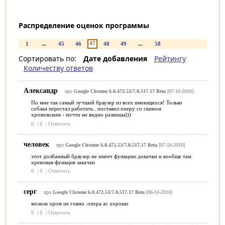
Распределение оценок программы
47
1
...
45
46
48
49
...
58
Сортировать по:
Дате добавления
Рейтингу
Количеству ответов
Александр
про
Google Chrome 6.0.472.53/7.0.517.17 Beta
[07-10-2010]
По мне так самый лучший браузер из всех имеющихся! Только
собака перестал работать...поставил оперу со скином
хромовским - почти не видно разницы)))
6
|
6
|
Ответить
человек
про
Google Chrome 6.0.472.53/7.0.517.17 Beta
[07-10-2010]
этот долбанный браузер не имеет функцию докачки и вообще там
хреновая функция закачки
6
|
6
|
Ответить
серг
про
Google Chrome 6.0.472.53/7.0.517.17 Beta
[06-10-2010]
мозила хром ие говно .опера ас хорошо
6
|
6
|
Ответить