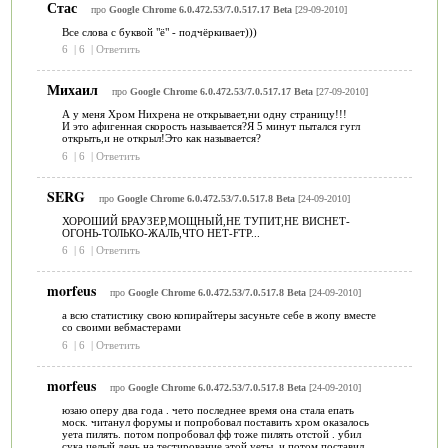
Стас
про
Google Chrome 6.0.472.53/7.0.517.17 Beta
[29-09-2010]
Все слова с буквой "ё" - подчёркивает)))
6
|
6
|
Ответить
Михаил
про
Google Chrome 6.0.472.53/7.0.517.17 Beta
[27-09-2010]
А у меня Хром Нихрена не открывает,ни одну страницу!!!
И это афигенная скорость называется?Я 5 минут пытался гугл
открыть,и не открыл!Это как называется?
6
|
6
|
Ответить
SERG
про
Google Chrome 6.0.472.53/7.0.517.8 Beta
[24-09-2010]
ХОРОШИЙ БРАУЗЕР,МОЩНЫЙ,НЕ ТУПИТ,НЕ ВИСНЕТ-
ОГОНЬ-ТОЛЬКО-ЖАЛЬ,ЧТО НЕТ-FTP...
6
|
6
|
Ответить
morfeus
про
Google Chrome 6.0.472.53/7.0.517.8 Beta
[24-09-2010]
а всю статистику свою копирайтеры засуньте себе в жопу вместе
со своими вебмастерами
6
|
6
|
Ответить
morfeus
про
Google Chrome 6.0.472.53/7.0.517.8 Beta
[24-09-2010]
юзаю оперу два года . чето последнее время она стала епать
моск. читанул форумы и попробовал поставить хром оказалось
уета пилять. потом попробовал фф тоже пилять отстой . убил
сука целый день на тестирование этой уеты. и потом поставил