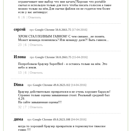
ограничивает мне выбор что мне качать?Хорошо что portable
скачал и использую только для того чтобы писать голосом а такое
можно только на нём.Для скачки файлов он не годится тем более
если у вас антивирус
6
|
6
|
Ответить
сергей
про
Google Chrome 50.0.2661.75
[17-04-2016]
ХРОМ СТАЛ ПОЛНЫМ ГАВНОМ! С чем связано...не понять.
Может команда поменялась? Или команду дали?! Быть гавном...
23
|
6
|
Ответить
Илона
про
Google Chrome 50.0.2661.75
[15-04-2016]
Попробовала браузер SuperBird - и остаюсь только на нём. Это
небо и земля.
13
|
6
|
Ответить
Dima
про
Google Chrome 49.0.2623.112
[14-04-2016]
Браузер действительно превратился в не очень хорошее барахло!
Странно только оценка завышенная стоит. Реальный средний бал
4.29.
На сайте завышенная оценка!!!
32
|
7
|
Ответить
дима
про
Google Chrome 49.0.2623.108
[04-04-2016]
когда то хороший браузер превратили в тормознутое тяжелое
говно !!!