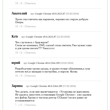
19
|
6
|
Ответить
Анатолий
про
Google Chrome 49.0.2623.87
[23-03-2016]
Хром стал глючить как параноик, перешел на старую добрую
Оперы.
10
|
6
|
Ответить
Kris
про
Google Chrome 49.0.2623.87
[22-03-2016]
Что случилось с браузером?
Стили не понимает, OWL-carusel стала глючить.Уже нужно хаки
и для хрома писать??? Ужасссссс
10
|
6
|
Ответить
юрий
про
Google Chrome 48.0.2564.109
[19-02-2016]
Разрабодчики хрома уроды, я удалил только обновления,а сука
изчезло всё,и закладки и настройки, и пароли. Козлы.
16
|
9
|
Ответить
Зарина
про
Google Chrome 48.0.2564.109
[17-02-2016]
Что делать, если мне высвечивается: «Установка не выполнена.
Не удалось запустить установщик Google Chrome». уже удаляла
все файлы Хрома и чистила реестр CCleaner’ом все равно не
устанавливается
7
|
13
|
Ответить