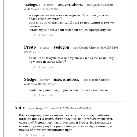
vselogon
user.windows.
в ответ
про
Google Chrome
48.0.2564.97
[02-02-2016]
всё пречисленное есть в исходном Chromium , а зачем
брать г*вно от гугла ?
если я где то отзыв написал 2 раза то под одним и тем же
именем
кстати хуже хрома я ни видео ни одном программушки
9
|
6
|
Ответить
Presto
vselogon
в ответ
про
Google Chrome 48.0.2564.103
[04-02-2016]
Если и в храмоуме такаяже хрень как и в гугле то почему
не у кого не лагал safari ?
6
|
6
|
Ответить
Sledge
user.windows.
в ответ
про
Google Chrome
48.0.2564.103
[06-02-2016]
в mht сохраняет надо просто в настройках выставить
6
|
6
|
Ответить
Antix
про
Google Chrome 47.0.2526.106
[26-12-2015]
Вот я например уже начинаю ржать тупо с хрома, особенно
когда он пишет о нашем благополучии, но не забывает вшивать
через плейМаркет прги типо liverence и broService (рекламы в
нижнем правом углу), люди посоветуйте что-нибудь такое, где
можно обойти это впаривание прог.
13
|
6
|
Ответить