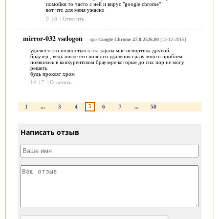
помойки то часто с ней и вирус "google chrome"
вот что для меня ужасно
9
|
6
|
Ответить
mirror-032 vselogon
про
Google Chrome 47.0.2526.80
[13-12-2015]
удалил я это полностью а эта зараза мне испортила другой
браузер , ведь после его полного удаления сразу много проблем
появилось в конкурентском браузере которые до сих пор не могу
решить
будь проклят хром
14
|
7
|
Ответить
5
1
...
3
4
6
7
...
58
Написать отзыв