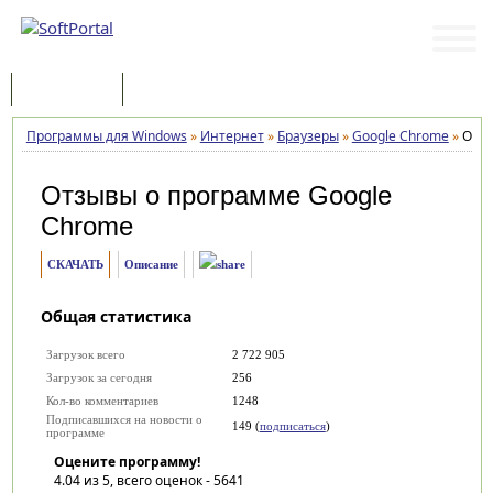
Программы
Статьи
Программы для Windows
»
Интернет
»
Браузеры
»
Google Chrome
»
Отз
Отзывы о программе
Google
Chrome
СКАЧАТЬ
Описание
Общая статистика
Загрузок всего
2 722 905
Загрузок за сегодня
256
Кол-во комментариев
1248
Подписавшихся на новости о
149 (
подписаться
)
программе
Оцените программу!
4.04
из 5, всего оценок -
5641