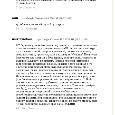
лучший браузер.
7
|
9
|
Ответить
али
про
Google Chrome 48.0.2564.97
[01-02-2016]
тупой ненармальный глухой гугл хром
10
|
6
|
Ответить
user.windows.
про
Google Chrome 47.0.2526.111
[18-01-2016]
Б***ь, такое у меня создается ощущение, что отзывы пишет один
и тот же человек под разными именами!!! ппц фигею з вас люди,
ну да, я согласен, браузер не идеальный, но это же не повод
создавать такой, простите, срач в категории "Отзывы". Пользуюсь
браузером ещё начиная с 30'х версий, особого спада скорости и
функциональности не заметил. Плюсы: простой интерфейс,
современный и быстрый движок, красивое лого начиная с 46'
й версии, встроенный Flash, который обновляется вместе с
браузером, также, каждая вкладка предоставляется отдельным
процессом (можно убедится, посмотрев в диспетчер процессов).
Из минусов могу отметить большую прозорливость к ресурсам
(для более-менее корректной работы требуется около 768mb
памяти, а если вы часто работает с двадцатью вкладками и
устанавливаете десятки плагинов, то и вовсе Chrome потребует
все 2gb), также бесят частые вылеты и невозможность
восстановления прерванной закачки (в Opera она
возобновлялась), также не сохраняются страницы в формате .mht
(одним файлом). Вот, в принципе, всё, я выразил своё мнение по
поводу данного браузера. Пишите и свои, не судите строго, если
чё, как говорится, каждому своё дано. ВСЁ)))))
14
|
10
|
Ответить