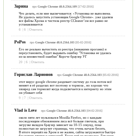
Зарина
про
Google Chrome 48.0.2564.109
[17-02-2016]
Что делать, если мне высвечивается: «Установка не выполнена.
Не удалось запустить установщик Google Chrome». уже удаляла
все файлы Хрома и чистила реестр CCleaner’ом все равно не
устанавливается
6
|
6
|
Ответить
PoPos
про
Google Chrome 48.0.2564.103
[05-02-2016]
Его не реально вычистить из реестра (никакими прогами) и
переустановить, будет выдавать ошибку "Установка не удалась
из-за неизвестной ошибки" Короче браузер УГ
20
|
6
|
Ответить
Горислав Ларионов
про
Google Chrome 48.0.2564.103
[05-02-2016]
этот вирус google chrome раздевает систему до гола потом всё
меняет в её разделах вот поэтому и тормоза , но хорошо что
зловред сам тормозит когда подключается к интернету но этим
он убивает себя
9
|
7
|
Ответить
Vlad is Love
про
Google Chrome 48.0.2564.103
[04-02-2016]
около пяти лет пользовался Mozilla Firefox, но с каждым
последующим обновлением лиса всё больше глючила, при
загрузке вкладок браузер зависает на 10-15 секунд, пока
полностью не загрузит страницы, что очень начало бесить.
В итоге перешёл на Хром и не жалею, сайты загружаются быстро
без всяких глюков и зависаний. Хром ещё не подводил. Для меня