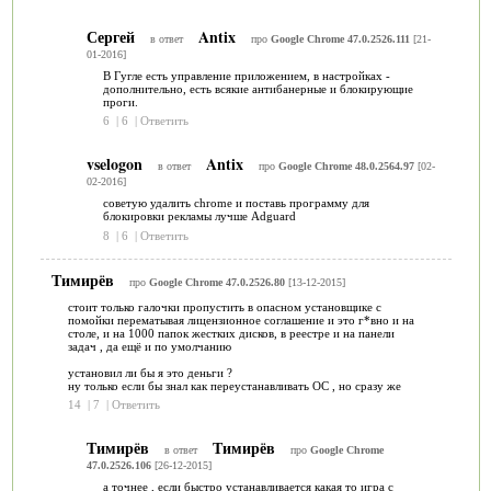
Сергей
Antix
в ответ
про
Google Chrome 47.0.2526.111
[21-
01-2016]
В Гугле есть управление приложением, в настройках -
дополнительно, есть всякие антибанерные и блокирующие
проги.
6
|
6
|
Ответить
vselogon
Antix
в ответ
про
Google Chrome 48.0.2564.97
[02-
02-2016]
советую удалить сhrome и поставь программу для
блокировки рекламы лучше Adguard
8
|
6
|
Ответить
Тимирёв
про
Google Chrome 47.0.2526.80
[13-12-2015]
стоит только галочки пропустить в опасном установщике с
помойки перематывая лицензионное соглашение и это г*вно и на
столе, и на 1000 папок жестких дисков, в реестре и на панели
задач , да ещё и по умолчанию
установил ли бы я это деньги ?
ну только если бы знал как переустанавливать ОС , но сразу же
14
|
7
|
Ответить
Тимирёв
Тимирёв
в ответ
про
Google Chrome
47.0.2526.106
[26-12-2015]
а точнее , если быстро устанавливается какая то игра с