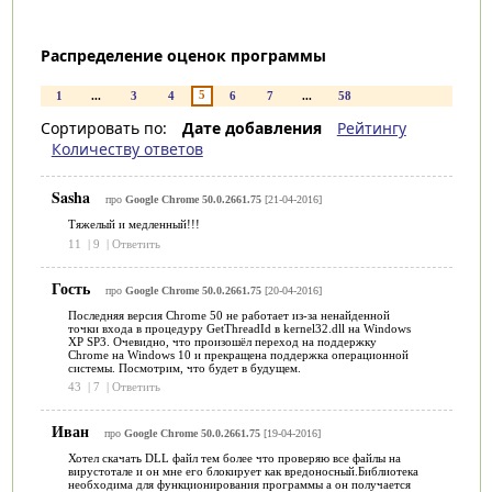
Распределение оценок программы
5
1
...
3
4
6
7
...
58
Сортировать по:
Дате добавления
Рейтингу
Количеству ответов
Sasha
про
Google Chrome 50.0.2661.75
[21-04-2016]
Тяжелый и медленный!!!
11
|
9
|
Ответить
Гость
про
Google Chrome 50.0.2661.75
[20-04-2016]
Последняя версия Chrome 50 не работает из-за ненайденной
точки входа в процедуру GetThreadId в kernel32.dll на Windows
XP SP3. Очевидно, что произошёл переход на поддержку
Chrome на Windows 10 и прекращена поддержка операционной
системы. Посмотрим, что будет в будущем.
43
|
7
|
Ответить
Иван
про
Google Chrome 50.0.2661.75
[19-04-2016]
Хотел скачать DLL файл тем более что проверяю все файлы на
вирустотале и он мне его блокирует как вредоносный.Библиотека
необходима для функционирования программы а он получается