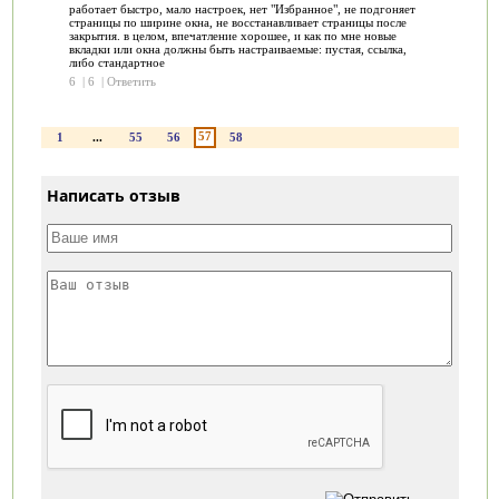
работает быстро, мало настроек, нет "Избранное", не подгоняет
страницы по ширине окна, не восстанавливает страницы после
закрытия. в целом, впечатление хорошее, и как по мне новые
вкладки или окна должны быть настраиваемые: пустая, ссылка,
либо стандартное
6
|
6
|
Ответить
57
1
...
55
56
58
Написать отзыв