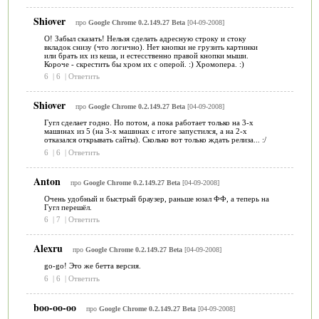
Shiover
про
Google Chrome 0.2.149.27 Beta
[04-09-2008]
О! Забыл сказать! Нельзя сделать адресную строку и стоку
вкладок снизу (что логично). Нет кнопки не грузить картинки
или брать их из кеша, и естесственно правой кнопки мыши.
Короче - скрестить бы хром их с оперой. :) Хромопера. :)
6
|
6
|
Ответить
Shiover
про
Google Chrome 0.2.149.27 Beta
[04-09-2008]
Гугл сделает годно. Но потом, а пока работает только на 3-х
машинах из 5 (на 3-х машинах с итоге запустился, а на 2-х
отказался открывать сайты). Сколько вот только ждать релиза... :/
6
|
6
|
Ответить
Anton
про
Google Chrome 0.2.149.27 Beta
[04-09-2008]
Очень удобный и быстрый браузер, раньше юзал ФФ, а теперь на
Гугл перешёл.
6
|
7
|
Ответить
Alexru
про
Google Chrome 0.2.149.27 Beta
[04-09-2008]
go-go! Это же бетта версия.
6
|
6
|
Ответить
boo-oo-oo
про
Google Chrome 0.2.149.27 Beta
[04-09-2008]