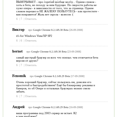
ВЫИГРЫВАЕТ - про горячий вообще молчу... Одним словом -
хоть и бета, но походу за ним будущее. По скорости работы не
хуже оперы - в зависимости от того, что за страница. Одним
словом перешел и НЕ ЖАЛЕЮ! ПОЛЬЗУТЕСЬ - или протестите -
вам понравится! Жаль нет скрола - колесом :(
6
|
7
|
Ответить
Виктор
про
Google Chrome 0.2.149.30 Beta
[26-09-2008]
it's for Windows Vista/XP SP2
6
|
6
|
Ответить
hornet
про
Google Chrome 0.2.149.30 Beta
[23-09-2008]
самый шустрый браузер из всех что поюзал. чем отличается бета
версия от друих?
6
|
7
|
Ответить
Fenomik
про
Google Chrome 0.2.149.29 Beta
[17-09-2008]
Очень хороший браузер, сейчас пользуюсь им, доволен его
простотой и быстродействием! Ещё бы блокировку рекламы и
банеров, то об Опере и остальных браузерах можно смело
забыть.
6
|
7
|
Ответить
Андрей
про
Google Chrome 0.2.149.29 Beta
[16-09-2008]
ваша программка под 2003 сервер не встает. R2
в чем проблема?