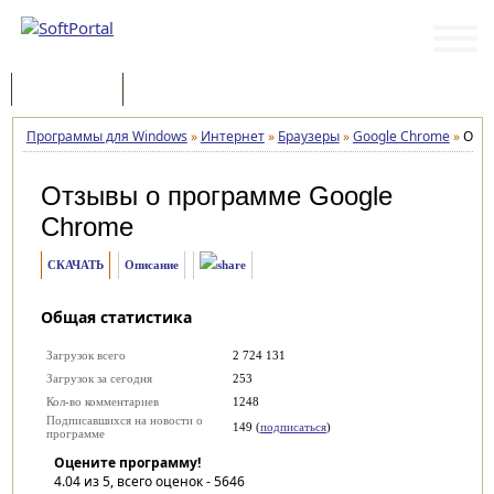
Программы
Статьи
Программы для Windows
»
Интернет
»
Браузеры
»
Google Chrome
»
Отз
Отзывы о программе
Google
Chrome
СКАЧАТЬ
Описание
Общая статистика
Загрузок всего
2 724 131
Загрузок за сегодня
253
Кол-во комментариев
1248
Подписавшихся на новости о
149 (
подписаться
)
программе
Оцените программу!
4.04
из 5, всего оценок -
5646