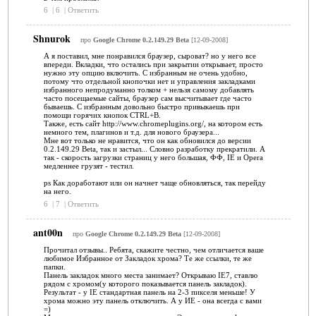
6
|
6
|
Ответить
Shnurok
про
Google Chrome 0.2.149.29 Beta
[12-09-2008]
А я поставил, мне понравился браузер, сыроват? но у него все
впереди. Вкладки, что остались при закрытии открывает, просто
нужно эту опцию включить. С избранным не очень удобно,
потому что отдельной кнопочки нет и управления закладками
избранного непродуманно толком + нельзя самому добавлять
часто посещаемые сайты, браузер сам высчитывает где часто
бываешь. С избранным довольно быстро привыкаешь при
помощи горячих кнопок CTRL+B.
Также, есть сайт http://www.chromeplugins.org/, на котором есть
немного тем, плагинов и т.д. для нового браузера...
Мне вот только не нравится, что он как обновился до версии
0.2.149.29 Beta, так и застыл... Словно разработку прекратили. А
так - скорость загрузки страниц у него большая, ФФ, IE и Opera
медленнее грузят - тестил.
ps Как доработают или он начнет чаще обновляться, так перейду
на него.
6
|
7
|
Ответить
ant00n
про
Google Chrome 0.2.149.29 Beta
[12-09-2008]
Прочитал отзывы.. Ребята, скажите честно, чем отличается ваше
любимое Избранное от Закладок хрома? Те же ссылки, те же
папки.
Панель закладок много места занимает? Открываю IE7, ставлю
рядом с хромом(у которого показывается панель закладок).
Результат - у IE стандартная панель на 2-3 пикселя меньше! У
хрома можно эту панель отключить. А у ИЕ - она всегда с вами
=)