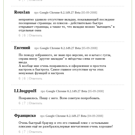
Rous1an
про
Google Chrome 0.2.149.27 Beta
[05-09-2008]
неприятно удивило отсутствие вкладки, показывающей последние
посещенные страницы. из плюсов - действительно быстро
открывает страницы, а также то, что вкладки можно "вытащить" в
отдельные окна
6
|
6
|
Ответить
Евгений
про
Google Chrome 0.2.149.27 Beta
[05-09-2008]
По поводу избранного, не знаю про версию, но я качал с гугла,
справа внизу "другие закладки" и звёздочка слева от панели
ввода.
А вообще мне очень понравилось и оформление и простота
настроек и быстрота. Самое главное отсутствие кучи этих
ненужных функций и настроек
6
|
6
|
Ответить
LLIuqppuH
про
Google Chrome 0.2.149.27 Beta
[05-09-2008]
Понравилось. Пишу с него. Всем советую попробовать.
6
|
7
|
Ответить
Франциско
про
Google Chrome 0.2.149.27 Beta
[04-09-2008]
Очень быстрый браузер и это его главный плюс с остальными
плюсами ещё не разобрался,первые впечатления очень хорошие!
6
|
7
|
Ответить