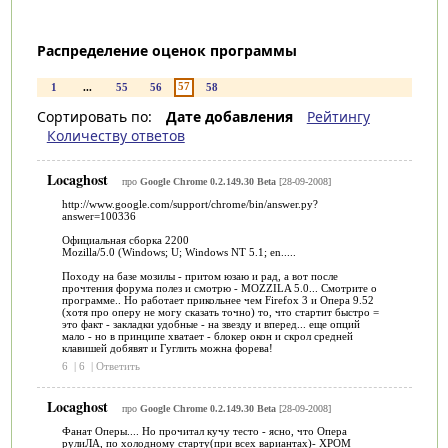
Распределение оценок программы
57
1
...
55
56
58
Сортировать по:
Дате добавления
Рейтингу
Количеству ответов
Locaghost
про
Google Chrome 0.2.149.30 Beta
[28-09-2008]
http://www.google.com/support/chrome/bin/answer.py?
answer=100336
Официальная сборка 2200
Mozilla/5.0 (Windows; U; Windows NT 5.1; en.....
Походу на базе мозилы - притом юзаю и рад, а вот после
прочтения форума полез и смотрю - MOZZILA 5.0... Смотрите о
программе.. Но работает прикольнее чем Firefox 3 и Опера 9.52
(хотя про оперу не могу сказать точно) то, что стартит быстро =
это факт - закладки удобные - на звезду и вперед... еще опций
мало - но в принципе хватает - блокер окон и скрол средней
клавишей добявят и Гуглить можна форева!
6
|
6
|
Ответить
Locaghost
про
Google Chrome 0.2.149.30 Beta
[28-09-2008]
Фанат Оперы.... Но прочитал кучу тесто - ясно, что Опера
рулиЛА, по холодному старту(при всех вариантах)- ХРОМ