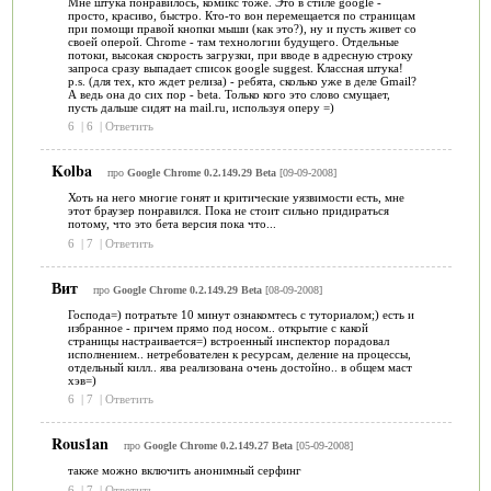
Мне штука понравилось, комикс тоже. Это в стиле google -
просто, красиво, быстро. Кто-то вон перемещается по страницам
при помощи правой кнопки мыши (как это?), ну и пусть живет со
своей оперой. Chrome - там технологии будущего. Отдельные
потоки, высокая скорость загрузки, при вводе в адресную строку
запроса сразу выпадает список google suggest. Классная штука!
p.s. (для тех, кто ждет релиза) - ребята, сколько уже в деле Gmail?
А ведь она до сих пор - beta. Только кого это слово смущает,
пусть дальше сидят на mail.ru, используя оперу =)
6
|
6
|
Ответить
Kolba
про
Google Chrome 0.2.149.29 Beta
[09-09-2008]
Хоть на него многие гонят и критические уязвимости есть, мне
этот браузер понравился. Пока не стоит сильно придираться
потому, что это бета версия пока что...
6
|
7
|
Ответить
Вит
про
Google Chrome 0.2.149.29 Beta
[08-09-2008]
Господа=) потратьте 10 минут ознакомтесь с туториалом;) есть и
избранное - причем прямо под носом.. открытие с какой
страницы настраивается=) встроенный инспектор порадовал
исполнением.. нетребователен к ресурсам, деление на процессы,
отдельный килл.. ява реализована очень достойно.. в общем маст
хэв=)
6
|
7
|
Ответить
Rous1an
про
Google Chrome 0.2.149.27 Beta
[05-09-2008]
также можно включить анонимный серфинг
6
|
7
|
Ответить