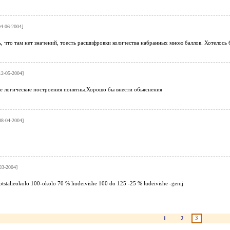
04-06-2004]
ь, что там нет значений, тоесть расшифровки количества набранных мною баллов. Хотелось 
12-05-2004]
се логические построения понятны.Хорошо бы внести обьяснения
08-04-2004]
03-2004]
tstalieokolo 100-okolo 70 % liudeivishe 100 do 125 -25 % ludeivishe -genij
3
1
2