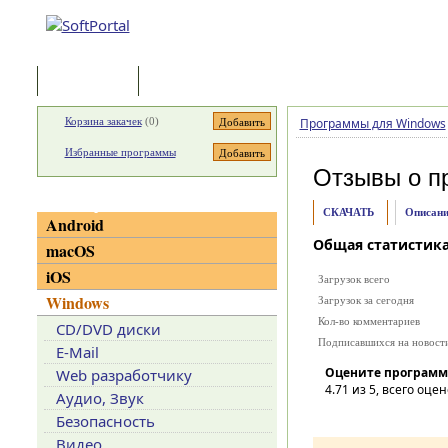
Программы
Статьи
Корзина закачек
(
0
)
Программы для Windows
Избранные программы
Отзывы о п
Категории
СКАЧАТЬ
Описани
Android
Общая статистик
macOS
iOS
Загрузок всего
Windows
Загрузок за сегодня
Кол-во комментариев
CD/DVD диски
Подписавшихся на новост
E-Mail
Оцените программ
Web разработчику
4.71
из 5, всего оцен
Аудио, Звук
Безопасность
Видео