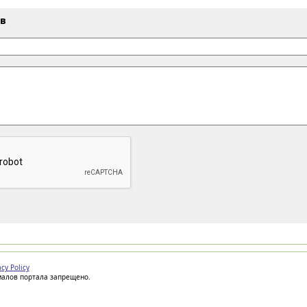
ыв
acy Policy
иалов портала запрещено.