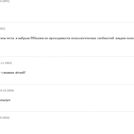
04-2005]
005]
таты теста .я набрала 99баллов по проходимости психологических спобностей .владею пси
-11-2004]
т слишким лёгкий!
24-10-2004]
ntarijev
09-2004]