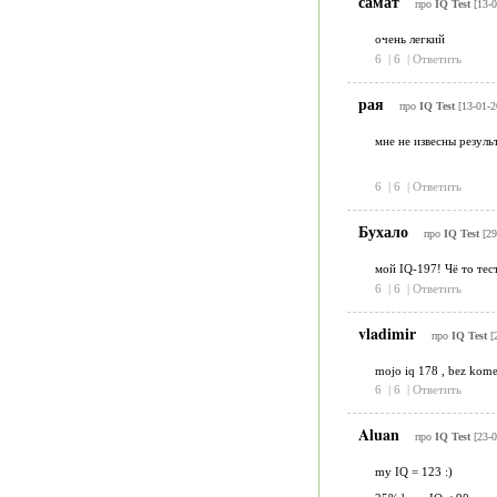
самат
про
IQ Test
[13-
очень легкий
6
|
6
|
Ответить
рая
про
IQ Test
[13-01-2
мне не извесны резуль
6
|
6
|
Ответить
Бухало
про
IQ Test
[29
мой IQ-197! Чё то тес
6
|
6
|
Ответить
vladimir
про
IQ Test
[
mojo iq 178 , bez kome
6
|
6
|
Ответить
Aluan
про
IQ Test
[23-
my IQ = 123 :)