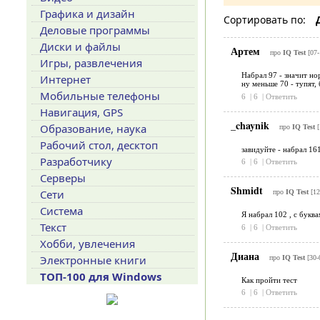
Графика и дизайн
Сортировать по:
Деловые программы
Диски и файлы
Артем
про
IQ Test
[07-
Игры, развлечения
Набрал 97 - значит нор
Интернет
ну меньше 70 - тупят, 
Мобильные телефоны
6
|
6
|
Ответить
Навигация, GPS
_chaynik
Образование, наука
про
IQ Test
[
Рабочий стол, десктоп
завидуйте - набрал 16
Разработчику
6
|
6
|
Ответить
Серверы
Shmidt
Сети
про
IQ Test
[12
Система
Я набрал 102 , с букв
Текст
6
|
6
|
Ответить
Хобби, увлечения
Диана
Электронные книги
про
IQ Test
[30-
ТОП-100 для Windows
Как пройти тест
6
|
6
|
Ответить