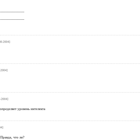
--------------------
--------------------
08-2004]
.
-2004]
-2004]
 определяет уровень интелекта
04]
 Правда, что ли?