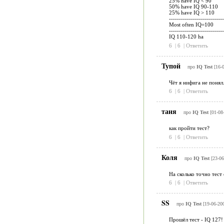
25% have IQ < 90
50% have IQ 90-110
25% have IQ > 110
---------------------------
Most often IQ=100
---------------------------
IQ 110-120 ha
6
|
6
|
Ответить
Тупой
про
IQ Test
[16-
Чёт я нифига не понял
6
|
6
|
Ответить
таня
про
IQ Test
[01-08
как пройти тест?
6
|
6
|
Ответить
Коля
про
IQ Test
[23-06
На сколько точно тест
6
|
6
|
Ответить
SS
про
IQ Test
[19-06-20
Прошёл тест - IQ 127!