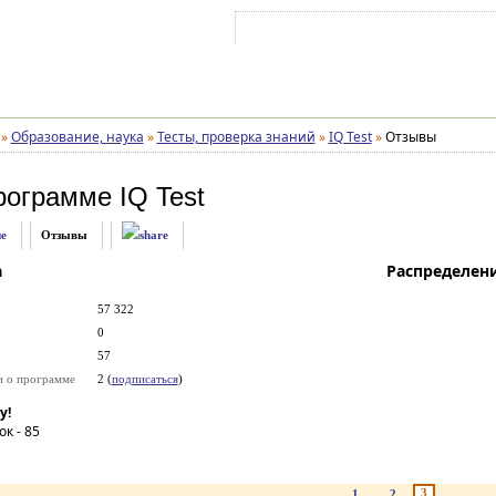
Войти на аккаунт
Зарегистрироваться
»
Образование, наука
»
Тесты, проверка знаний
»
IQ Test
»
Отзывы
рограмме
IQ Test
е
Отзывы
а
Распределен
57 322
0
57
и о программе
2 (
подписаться
)
у!
ок -
85
3
1
2