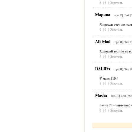
6
|
6
|
Ответить
Марина
про
IQ Test
[
Я прошла тест, но жал
6
|
6
|
Ответить
Alkiviad
про
IQ Test
[
Хороший тест но не в
6
|
6
|
Ответить
DALIDA
про
IQ Test
[
У меня 110:(
6
|
6
|
Ответить
Masha
про
IQ Test
[28-
mense 70 - umstvenno o
6
|
6
|
Ответить