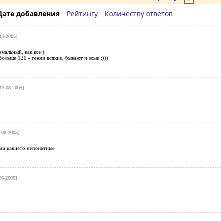
Дате добавления
Рейтингу
Количеству ответов
11-2005]
мальный, как все )
больше 120 - гении всякие, бывают и злые :)))
13-08-2005]
1
-08-2005]
ами какието непонятные
06-2005]