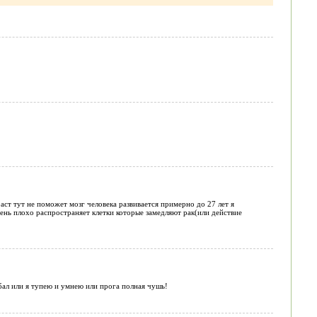
ст тут не поможет мозг человека развивается примерно до 27 лет я
ень плохо распространяет клетки которые замедляют рак(или действие
1 бал или я тупею и умнею или прога полная чушь!