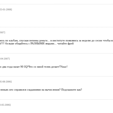
25-01-2008]
2007]
юсь по клубам, спуская пепины деньги... в институте появляюсь за неделю до сесии чтобы взя
ы!!!! больше общайтесь с РАЗНЫМИ людьми... читайте фрей
-04-2007]
го два года назат 90 IQ!Что со мной телек делает?Ужас!
05-08-2006]
еленьях кто справился сзаданиями на вычисления? Подскажите как?
0-05-2006]