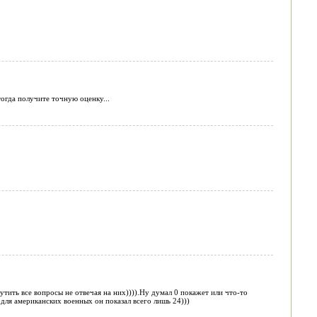
огда получите точную оценку...
утить все вопросы не отвечая на них)))).Ну думал 0 покажет или что-то
т для американских военных он показал всего лишь 24)))