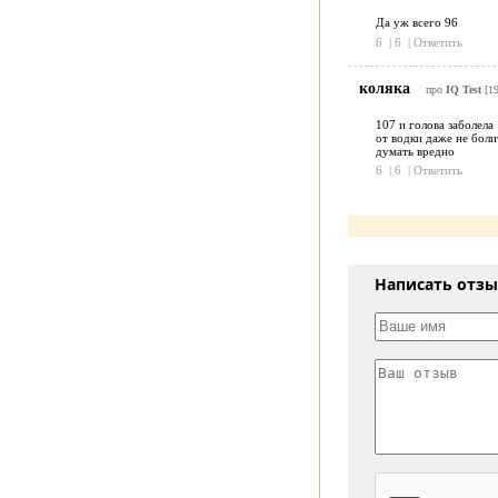
Да уж всего 96
6
|
6
|
Ответить
коляка
про
IQ Test
[1
107 и голова заболела
от водки даже не болит
думать вредно
6
|
6
|
Ответить
Написать отз