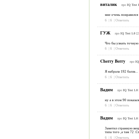
виталик
про
IQ Test 1
мне очень понравился 
6
|
6
|
Ответить
ГУЖ
про
IQ Test 1.0
[2
Что бы узнать точную 
6
|
6
|
Ответить
Cherry Berry
про
IQ
Я набрала 192 балла...
6
|
6
|
Ответить
Вадим
про
IQ Test 1.0
ну а в этом 90 показал
6
|
6
|
Ответить
Вадим
про
IQ Test 1.0
Заметил странную вещь
типа того ,а там 72 .С
6
|
6
|
Ответить