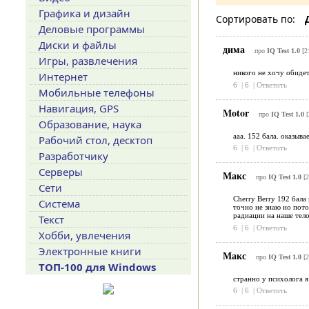
Графика и дизайн
Сортировать по:
Деловые программы
Диски и файлы
дима
про
IQ Test 1.0
[2
Игры, развлечения
никого не хочу обидет
Интернет
6
|
6
|
Ответить
Мобильные телефоны
Навигация, GPS
Motor
про
IQ Test 1.0
[
Образование, наука
ааа. 152 бала. оказывае
Рабочий стол, десктоп
6
|
6
|
Ответить
Разработчику
Серверы
Макс
про
IQ Test 1.0
[2
Сети
Cherry Berry 192 бала
Система
точно не знаю но пото
радиации на наше тел
Текст
6
|
6
|
Ответить
Хобби, увлечения
Электронные книги
Макс
про
IQ Test 1.0
[2
ТОП-100 для Windows
странно у психолога я
6
|
6
|
Ответить