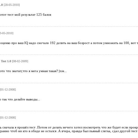
.0
[28-05-2010]
этот тест мой результат 125 балов
3-05-2010]
оценко про ваш IQ надо сночало 192 делить на ваш бозрост а потом умножить на 100, вот т
 Test 1.0
[08-02-2009]
 это что значит,что я мега умная такая?:)хм...
[01-12-2008]
о так что делайте выводы...
[01-12-2008]
 сначала я прошёл тест .Потом от делать нечего хотел посмотреть что же будет если прокр
транно чтоб ни кто в обиде не остался .А вчера, правда был пьяный слегка, сдал другой тес