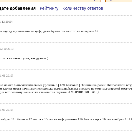
Дате добавления
Рейтингу
Количеству ответов
1-12-2010]
ь наугад прошел вместо цифр даже буквы писал итог не поверите 82
22-10-2010]
тся, я не такая тупая, как думала )
1-09-2010]
 не может быть!максимальный уровень IQ 180 баллов IQ Эйнштейна равен 160 баллам!и возра
м клетки мозга начинают потихоньку вымирать!как вы думаете почему мы стареем? мозг оч
о) и вот поэтому наша кожа становится смуглая И МОРЩИНИСТАЯ!)
1-09-2010]
 набрал 110 балов в 12 лет! а в 15 лет на информатике 126 балов а щя в 16 лет я набрал 10