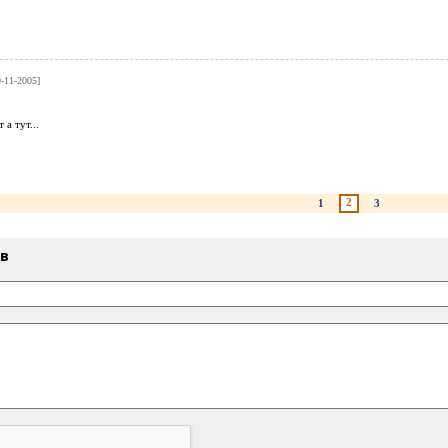
9-11-2005]
 а тут...
2
1
3
ыв