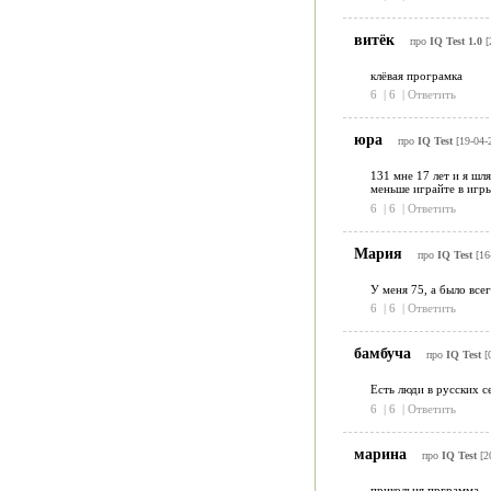
витёк
про
IQ Test 1.0
[
клёвая програмка
6
|
6
|
Ответить
юра
про
IQ Test
[19-04-
131 мне 17 лет и я шля
меньше играйте в игр
6
|
6
|
Ответить
Мария
про
IQ Test
[16
У меня 75, а было все
6
|
6
|
Ответить
бамбуча
про
IQ Test
[
Есть люди в русских с
6
|
6
|
Ответить
марина
про
IQ Test
[2
прикольня прграмма