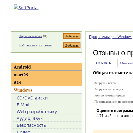
Программы
Статьи
Корзина закачек
(
0
)
Программы для Windows
Избранные программы
Отзывы о п
Категории
СКАЧАТЬ
Описани
Android
Общая статистик
macOS
iOS
Загрузок всего
Windows
Загрузок за сегодня
Кол-во комментариев
CD/DVD диски
Подписавшихся на новост
E-Mail
Оцените программ
Web разработчику
4.71
из 5, всего оцен
Аудио, Звук
Безопасность
Видео