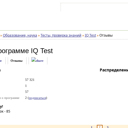
Войти на аккаунт
Зарегистрироваться
»
Образование, наука
»
Тесты, проверка знаний
»
IQ Test
»
Отзывы
рограмме
IQ Test
е
Отзывы
а
Распределен
57 321
1
57
и о программе
2 (
подписаться
)
у!
ок -
85
2
1
3