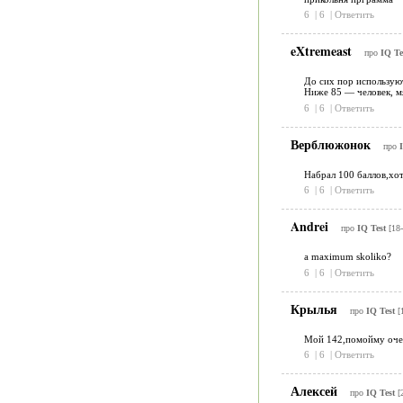
6
|
6
|
Ответить
eXtremeast
про
IQ Te
До сих пор используют
Ниже 85 — человек, м
6
|
6
|
Ответить
Верблюжонок
про
Набрал 100 баллов,хот
6
|
6
|
Ответить
Andrei
про
IQ Test
[18
a maximum skoliko?
6
|
6
|
Ответить
Крылья
про
IQ Test
[
Мой 142,помойму очен
6
|
6
|
Ответить
Алексей
про
IQ Test
[