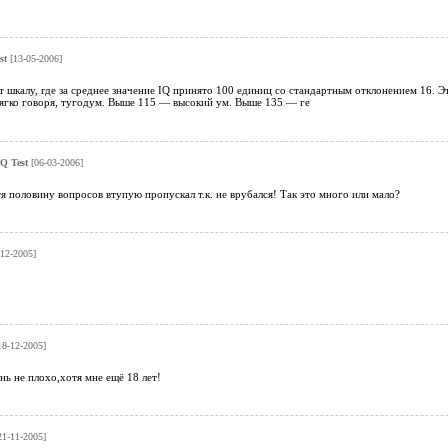
st
[13-05-2006]
 шкалу, где за среднее значение IQ принято 100 единиц со стандартным отклонением 16. Эт
ягко говоря, тугодум. Выше 115 — высокий ум. Выше 135 — ге
IQ Test
[06-03-2006]
я половину вопросов втупую пропускал т.к. не врубался! Так это много или мало?
-12-2005]
18-12-2005]
ь не плохо,хотя мне ещё 18 лет!
21-11-2005]