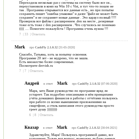
Переходила несколько раз с системы на систему было все ок ,
переустановили в комп на Win 10 c Vist, и тут что-то пошло не
так . Программа открывается все данные есть , но при попытке
сохранить пишет "ошибка упаковки" и далее "файл не может быть
сохранен" и не сохраняет новые данные . Это караул полный !!!!
Проверила все файлы с расширением .den на месте , резервные
тоже есть тоже с den расширением . Что случилось не понимаю
(((( .... Помогите пожалуйста ! Программа очень нужна !!!
7
|
33
|
Ответить
Mark
про
CashFly 2.1.0.32
[31-05-2020]
Спасибо, Татьяна, хоть за попытку освоения.
Программе 20 лет - не мудрено, что не зашла.
Есть множество более современных.
Посмотрите dervish.ru
7
|
7
|
Ответить
Андрей
Mark
в ответ
про
CashFly 2.1.0.32
[07-06-2020]
Марк, зато Ваше руководство по программе вряд ли
устареет. Так подробно описанными в нём принципами
учёта домашних финансов и работы с отчётами пользуюсь
при работе со всеми нынешними приложениями на
смартфоне, а стиль написания этого руководства просто
греет душу ))))))))
6
|
8
|
Ответить
Квазар
Mark
в ответ
про
CashFly 2.1.0.32
[30-04-2021]
Здравствуйте, Марк! Пользуюсь программой давно, все
устраивает. Только вот вопрос: возможно ли базы данных,