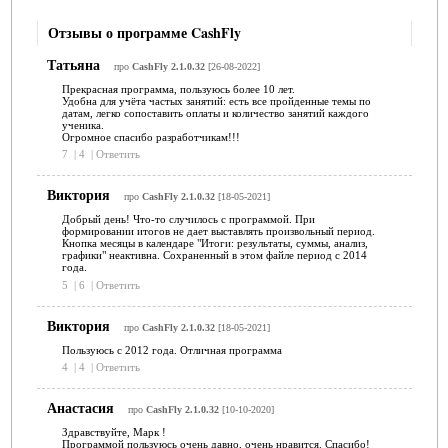
Отзывы о программе CashFly
Татьяна
про
CashFly 2.1.0.32
[26-08-2022]
Прекрасная программа, пользуюсь более 10 лет.
Удобна для учёта частых занятий: есть все пройденные темы по
датам, легко сопоставить оплаты и количество занятий каждого
ученика.
Огромное спасибо разработчикам!!!
7
|
4
|
Ответить
Виктория
про
CashFly 2.1.0.32
[18-05-2021]
Добрый день! Что-то случилось с программой. При
формировании итогов не дает выставлять произвольный период.
Кнопка месяцы в календаре "Итоги: результаты, суммы, анализ,
графики" неактивна. Сохраненный в этом файле период с 2014
года.
5
|
6
|
Ответить
Виктория
про
CashFly 2.1.0.32
[18-05-2021]
Пользуюсь с 2012 года. Отличная программа
4
|
4
|
Ответить
Анастасия
про
CashFly 2.1.0.32
[10-10-2020]
Здравствуйте, Марк !
Программой пользуюсь очень давно, очень нравится. Спасибо!