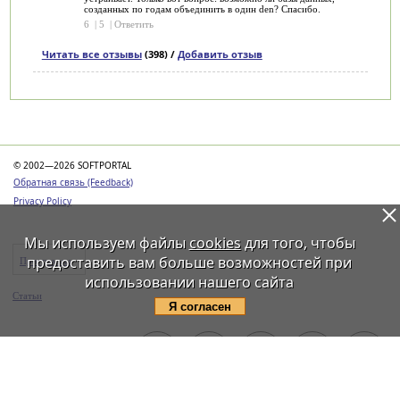
созданных по годам объединить в один den? Спасибо.
6
|
5
|
Ответить
Читать все отзывы
(398) /
Добавить отзыв
Категории
© 2002—2026 SOFTPORTAL
Обратная связь (Feedback)
Privacy Policy
Мы используем файлы
cookies
для того, чтобы
предоставить вам больше возможностей при
Программы
использовании нашего сайта
Статьи