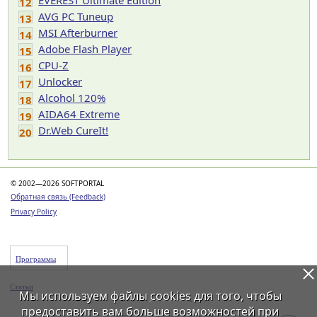
EVEREST Ultimate Edition
12
AVG PC Tuneup
13
MSI Afterburner
14
Adobe Flash Player
15
CPU-Z
16
Unlocker
17
Alcohol 120%
18
AIDA64 Extreme
19
Dr.Web CureIt!
20
© 2002—2026 SOFTPORTAL
Обратная связь (Feedback)
Privacy Policy
Программы
Статьи
Мы используем файлы
cookies
для того, чтобы
предоставить вам больше возможностей при