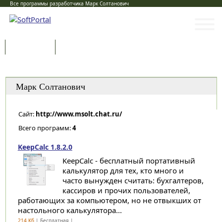
Все программы разработчика Марк Солтанович
Программы
Статьи
Категории
Марк Солтанович
Сайт:
http://www.msolt.chat.ru/
Всего программ:
4
KeepCalc 1.8.2.0
KeepCalc - бесплатный портативный
калькулятор для тех, кто много и
часто вынужден считать: бухгалтеров,
кассиров и прочих пользователей,
работающих за компьютером, но не отвыкших от
настольного калькулятора...
214 Кб
| Бесплатная |