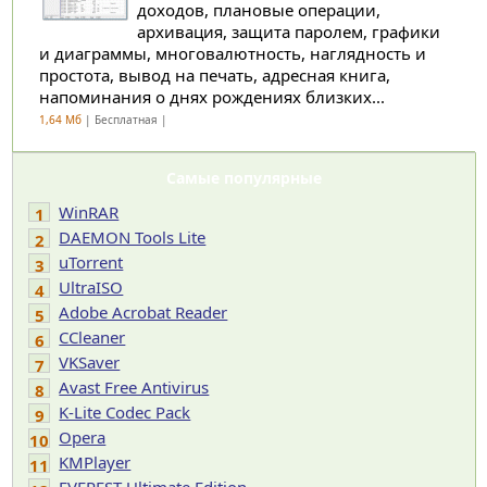
доходов, плановые операции,
архивация, защита паролем, графики
и диаграммы, многовалютность, наглядность и
простота, вывод на печать, адресная книга,
напоминания о днях рождениях близких...
1,64 Мб
| Бесплатная |
Самые популярные
WinRAR
1
DAEMON Tools Lite
2
uTorrent
3
UltraISO
4
Adobe Acrobat Reader
5
CCleaner
6
VKSaver
7
Avast Free Antivirus
8
K-Lite Codec Pack
9
Opera
10
KMPlayer
11