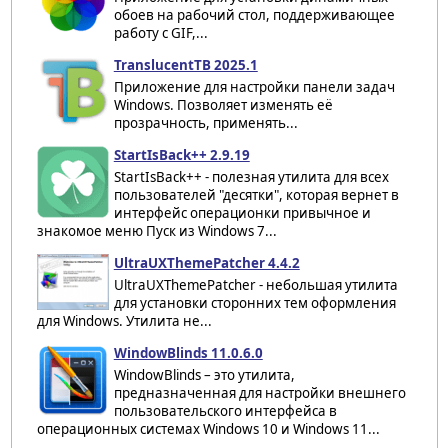
обоев на рабочий стол, поддерживающее
работу с GIF,...
TranslucentTB 2025.1
Приложение для настройки панели задач
Windows. Позволяет изменять её
прозрачность, применять...
StartIsBack++ 2.9.19
StartIsBack++ - полезная утилита для всех
пользователей "десятки", которая вернет в
интерфейс операционки привычное и
знакомое меню Пуск из Windows 7...
UltraUXThemePatcher 4.4.2
UltraUXThemePatcher - небольшая утилита
для установки сторонних тем оформления
для Windows. Утилита не...
WindowBlinds 11.0.6.0
WindowBlinds – это утилита,
предназначенная для настройки внешнего
пользовательского интерфейса в
операционных системах Windows 10 и Windows 11...