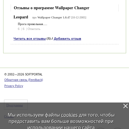
Отзывы о программе Wallpaper Changer
Leopard
про
Wallpaper Changer 1.0.47
[10-12-2005]
Прога прикольная.....
6
|
6
|
Ответить
Читать все отзывы
(1) /
Добавить отзыв
Категории
© 2002—2026 SOFTPORTAL
Обратная связь (Feedback)
Privacy Policy
Программы
Мы используем файлы
cookies
для того, чтобы
Статьи
предоставить вам больше возможностей при
использовании нашего сайта