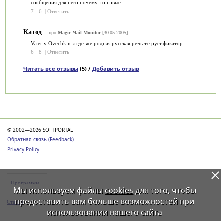
сообщения для него почему-то новые.
7
|
6
|
Ответить
Катод
про
Magic Mail Monitor
[30-05-2005]
Valeriy Ovechkin-а где-же родная русская речь т,е русификатор
6
|
8
|
Ответить
Читать все отзывы
(5) /
Добавить отзыв
Категории
© 2002—2026 SOFTPORTAL
Обратная связь (Feedback)
Privacy Policy
Программы
Мы используем файлы
cookies
для того, чтобы
предоставить вам больше возможностей при
Статьи
использовании нашего сайта