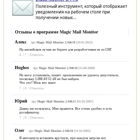
Полезный инструмент, который отображает
уведомления на рабочем столе при
получении новых...
Отзывы о программе Magic Mail Monitor
Алекс
про
Magic Mail Monitor 2.94b18
[20-01-2015]
На английском лучше не берите для разработчиков не из СНГ
6
|
7
|
Ответить
Hughes
про
Magic Mail Monitor 2.94b18
[15-06-2008]
Не могу установить, пишет: приложению не удалось запуститься,
поскольку LIBEAY32.dll не был найден.
Что это? Мож кто знает.
7
|
8
|
Ответить
Юрий
про
Magic Mail Monitor 2.94b15
[01-02-2007]
Давно им пользуюсь. Мне нравится. Все очень удобно и есть
русификатор.
7
|
6
|
Ответить
Олег
про
Magic Mail Monitor 2.94b10
[14-10-2005]
В автозапуск вставлять вручную, при каждом запуске все