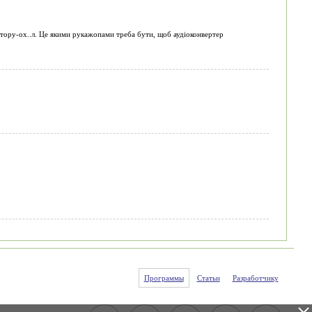
тору-ох..л. Це якими рукажопами треба бути, щоб аудіоконвертер
Программы
Статьи
Разработчику