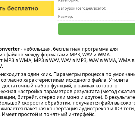
Категория:
Загрузок (сегодня/всего):
Размер:
onverter
- небольшая, бесплатная программа для
диофайлов между форматами MP3, WAV и WMA.
 MP3 в WMA, MP3 в WAV, WAV в MP3, WAV в WMA, WMA в
V.
исходит за один клик. Параметры процесса по умолчан
согласно характеристикам исходного файла. Утилита
 достаточный набор функций, в рамках которого
нужная настройка параметров результата (метод сжатия
зации, битрейт, стерео или моно и другое). В результате
большой скорости обработки, получается файл высоког
рживается пакетная конвертация аудиотреков и ID3 теги
 Имеет простой и понятный интерфейс.