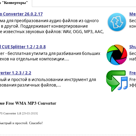
а "Конверторы"
o Converter 26.0.2.17
Me
ма для преобразования аудио файлов из одного
Бе
 в другой. Поддерживает конвертирование
кон
 известных звуковых файлов: WAV, OGG, MP3, AAC,
CUE Splitter 1.2 / 2.0.8
Shu
tter - бесплатная утилита для разбивания больших
Бе
еков на отдельные композиции....
наб
erter 1.2.3 / 2.2
Fre
ный и простой в использовании инструмент для
Fre
зования различных файлов,...
эф
ме Free WMA MP3 Converter
 Converter 1.8
[29-03-2019]
быстрый и простой. Спасибо!