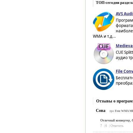
ТОП-сегодня раздел
AVS Audi
Програм
формата
наиболее
WMA и т.д...
Medieval 
CUE Spli
аудио тр
File Conv
Бесплат
преобра
Отзывы о програм
Сова
про
Free WMA MP3
Отличный конвертер, 
7
|
6
|
Ответить