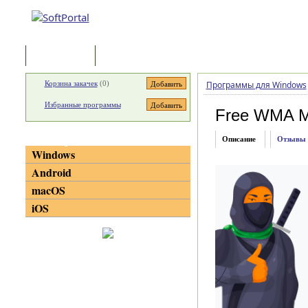
Программы
Статьи
Корзина закачек
(
0
)
Программы для Windows
Избранные программы
Free WMA M
Категории
Описание
Отзывы
Windows
Android
macOS
iOS