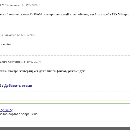
 MP3 Converter 1.8
[17-09-2018]
га. Спочатку скачав MOVAVI, але при інсталяції коли побачив, що йому треба 125 МБ прос
.
 Converter 1.8
[21-05-2017]
спасибо
 MP3 Converter 1.8
[10-02-2017]
рамма, быстро конвертирует даже много файлов, рекомендую!
) /
Добавить отзыв
acy Policy
иалов портала запрещено.