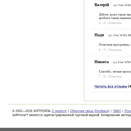
Валерій
про
Free WMA
Дійсно дуже гарна про
зробити таким важким
6
|
9
|
Ответить
Надя
про
Free WMA MP3
Отличная программа, 
6
|
9
|
Ответить
Никита
про
Free WMA
Спасибо, легкая прог
7
|
6
|
Ответить
Читать все отзывы
(4
© 2002—2026 SOFTPORTAL
О проекте
|
Обратная связь (Feedback)
|
ЧАВО
|
Priv
SoftPortal™ является зарегистрированной торговой маркой. Копирование матер