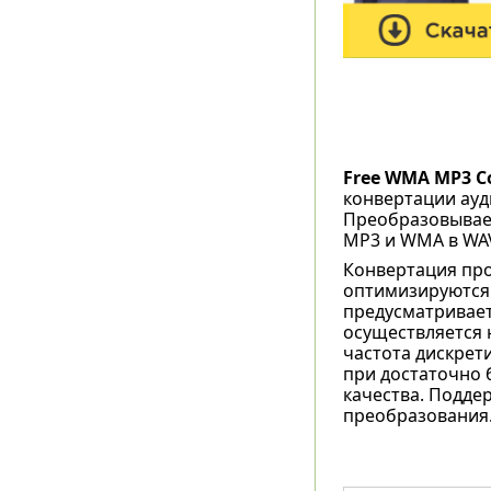
Free WMA MP3 C
конвертации ау
Преобразовывает
MP3 и WMA в WA
Конвертация про
оптимизируются 
предусматривает
осуществляется 
частота дискрети
при достаточно 
качества. Подде
преобразования.