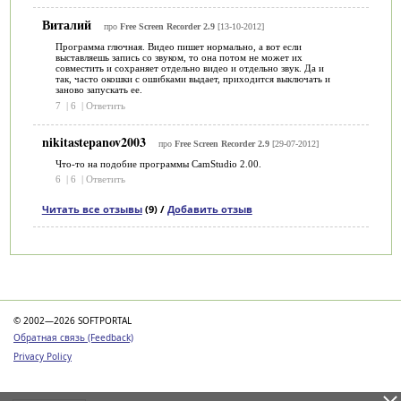
Виталий
про
Free Screen Recorder 2.9
[13-10-2012]
Программа глючная. Видео пишет нормально, а вот если
выставляешь запись со звуком, то она потом не может их
совместить и сохраняет отдельно видео и отдельно звук. Да и
так, часто окошки с ошибками выдает, приходится выключать и
заново запускать ее.
7
|
6
|
Ответить
nikitastepanov2003
про
Free Screen Recorder 2.9
[29-07-2012]
Что-то на подобие программы CamStudio 2.00.
6
|
6
|
Ответить
Читать все отзывы
(9) /
Добавить отзыв
Категории
© 2002—2026 SOFTPORTAL
Обратная связь (Feedback)
Privacy Policy