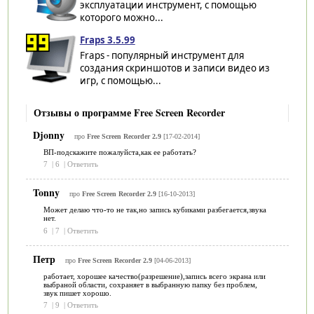
эксплуатации инструмент, с помощью
которого можно...
Fraps 3.5.99
Fraps - популярный инструмент для
создания скриншотов и записи видео из
игр, с помощью...
Отзывы о программе Free Screen Recorder
Djonny
про
Free Screen Recorder 2.9
[17-02-2014]
ВП-подскажите пожалуйста,как ее работать?
7
|
6
|
Ответить
Tonny
про
Free Screen Recorder 2.9
[16-10-2013]
Может делаю что-то не так,но запись кубиками разбегается,звука
нет.
6
|
7
|
Ответить
Петр
про
Free Screen Recorder 2.9
[04-06-2013]
работает, хорошее качество(разрешение),запись всего экрана или
выбраной области, сохраняет в выбранную папку без проблем,
звук пишет хорошо.
7
|
9
|
Ответить