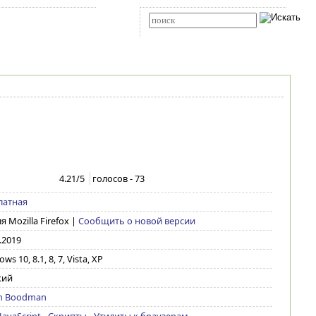
Карта сайта
RSS
Расширенный поиск
4.21
/5
голосов -
73
латная
ля Mozilla Firefox
|
Сообщить о новой версии
.2019
ws 10, 8.1, 8, 7, Vista, XP
кий
n Boodman