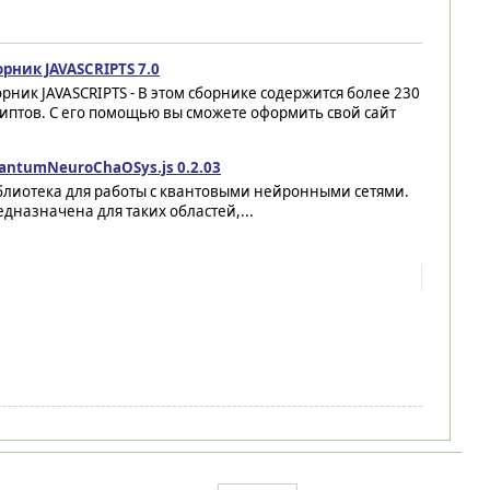
рник JAVASCRIPTS 7.0
рник JAVASCRIPTS - В этом сборнике содержится более 230
иптов. С его помощью вы сможете оформить свой сайт
.
antumNeuroChaOSys.js 0.2.03
блиотека для работы с квантовыми нейронными сетями.
дназначена для таких областей,...