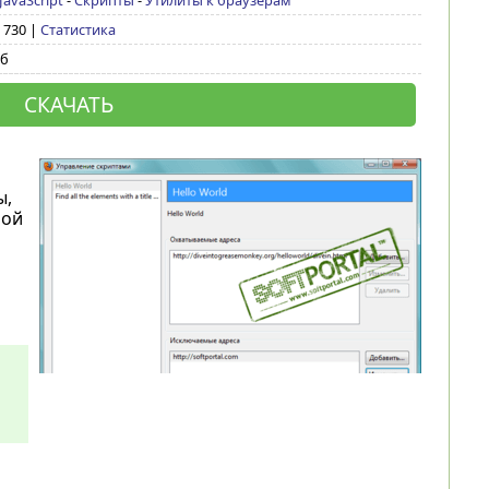
 JavaScript
-
Скрипты
-
Утилиты к браузерам
6 730 |
Статистика
Кб
СКАЧАТЬ
ы,
мой