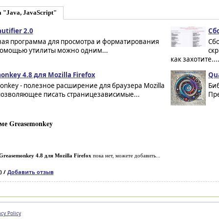
 "Java, JavaScript"
utifier 2.0
Сбо
ная программа для просмотра и форматирования
Сбо
 помощью утилиты можно одним...
скр
как захотите...
nkey 4.8 для Mozilla Firefox
Qu
nkey - полезное расширение для браузера Mozilla
Би
 позволяющее писать страницезависимые...
Пре
ме Greasemonkey
Greasemonkey 4.8 для Mozilla Firefox
пока нет, можете добавить...
) /
Добавить отзыв
acy Policy