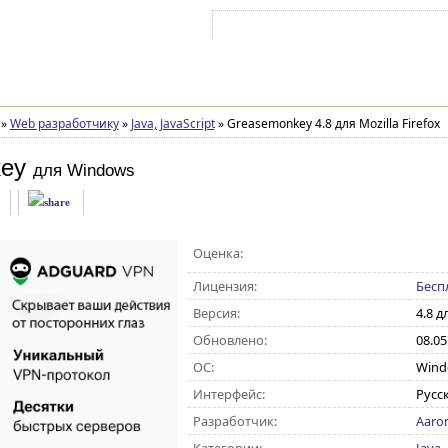
Войти на аккаунт
Зарегистрироваться
»
Web разработчику
»
Java, JavaScript
»
Greasemonkey 4.8 для Mozilla Firefox
ey
для Windows
Оценка:
Лицензия:
Бесп
Версия:
4.8 д
Обновлено:
08.05
ОС:
Windo
Интерфейс:
Русс
Разработчик:
Aaro