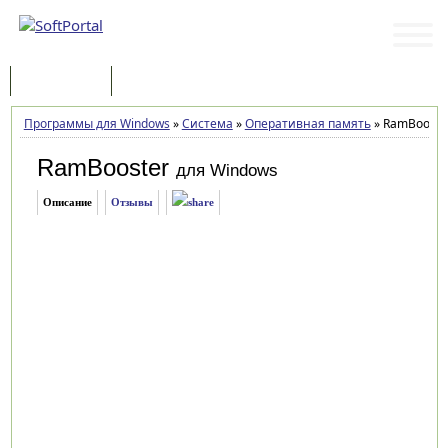
Программы
Статьи
Программы для Windows
»
Система
»
Оперативная память
»
RamBooster
RamBooster
для Windows
Описание
Отзывы