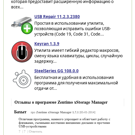
которая предоставит расширенную информацию о
всех...
USB Repair 11.2.3.2380
Простая в использовании утилита,
позволяющая исправить ошибки USB-
устройств (Code 19, Code 31, Code...
Keyran 1.3.9
Утилита имеет гибкий редактор макросов,
смену языка клавиатуры, циклы, случайную
задержку...
SteelSeries GG 108.0.0
Бесплатная и удобная в использования
программа для получения максимальной
отдачи от...
Отзывы о программе Zentimo xStorage Manager
Бахыт
про
Zentimo xStorage Manager 1.7.1
[05-01-2014]
Отличная программа, намного упрощает и облегчает работу с
флешками, съемными жесткими внешними дисками и прочими
USB-устройствами
7
|
7
|
Ответить