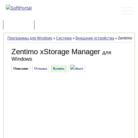
Программы
Статьи
Программы для Windows
»
Система
»
Внешние устройства
»
Zentimo xSt
Zentimo xStorage Manager
для
Windows
Описание
Отзывы
Купить