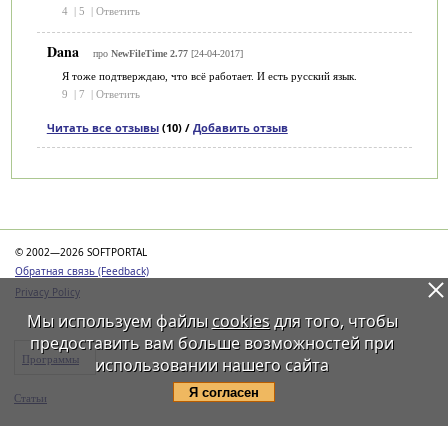
4
|
5
|
Ответить
Dana
про
NewFileTime 2.77
[24-04-2017]
Я тоже подтверждаю, что всё работает. И есть русский язык.
9
|
7
|
Ответить
Читать все отзывы
(10) /
Добавить отзыв
Категории
© 2002—2026 SOFTPORTAL
Обратная связь (Feedback)
Privacy Policy
Мы используем файлы
cookies
для того, чтобы
предоставить вам больше возможностей при
Программы
использовании нашего сайта
Статьи