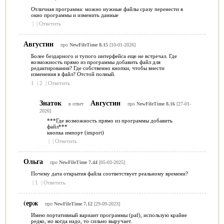
Отличная программа: можно нужные файлы сразу перенести в
окно программы и изменить данные
|
|
Ответить
Августин
про
NewFileTime 8.15
[10-01-2026]
Более бездарного и тупого интерфейса еще не встречал. Где
возможность прямо из программы добавить файл для
редактирования? Где собственно кнопки, чтобы внести
изменения в файл? Отстой полный.
1
|
2
|
Ответить
Знаток
Августин
в ответ
про
NewFileTime 8.16
[27-01-
2026]
***Где возможность прямо из программы добавить
файл***
кнопка импорт (import)
|
|
Ответить
Ольга
про
NewFileTime 7.44
[05-03-2025]
Почему дата открытия файла соответствует реальному времени?
|
1
|
Ответить
(ерж
про
NewFileTime 7.12
[29-09-2023]
Имею портативный вариант программы (paf), использую крайне
редко, но когда надо, то сильно выручает.