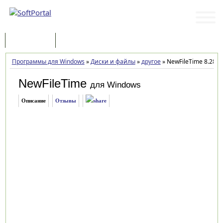
Программы
Статьи
Программы для Windows
»
Диски и файлы
»
другое
»
NewFileTime 8.28
NewFileTime
для Windows
Описание
Отзывы