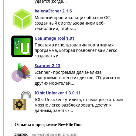
удается (когда...
balenaEtcher 2.1.6
Мощный прошивальщик образов ОС,
созданный с использованием веб-
технологий, чтобы...
USB Image Tool 1.91
Простая в использовании портативная
программа, которая позволяет вам легко
создавать и...
Scanner 2.13
Scanner - программа для анализа
содержимого жестких дисков, CD, дискет и
других носителей....
IObit Unlocker 1.3.0.11
IObit Unlocker - утилита, с помощью которой
можно легко разблокировать доступ к
данным, занятых...
Отзывы о программе NewFileTime
Знаток
про
NewFileTime 8.16
[27-01-2026]