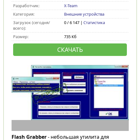
Разработчик:
X-Team
Категория:
Внешние устройства
Загрузок (сегодня/
0 / 6 147 |
Статистика
всего):
Размер:
735 Кб
СКАЧАТЬ
Flash Grabber
- небольшая утилита для