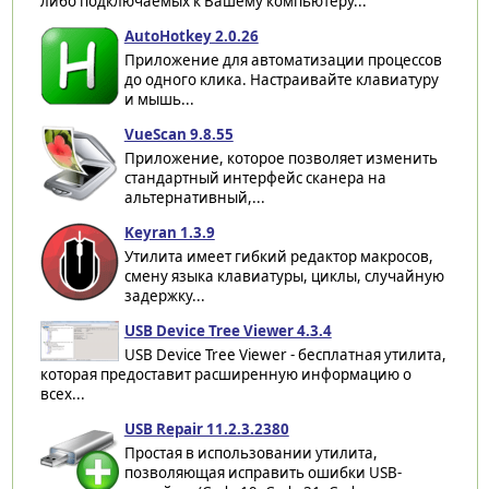
либо подключаемых к Вашему компьютеру...
AutoHotkey 2.0.26
Приложение для автоматизации процессов
до одного клика. Настраивайте клавиатуру
и мышь...
VueScan 9.8.55
Приложение, которое позволяет изменить
стандартный интерфейс сканера на
альтернативный,...
Keyran 1.3.9
Утилита имеет гибкий редактор макросов,
смену языка клавиатуры, циклы, случайную
задержку...
USB Device Tree Viewer 4.3.4
USB Device Tree Viewer - бесплатная утилита,
которая предоставит расширенную информацию о
всех...
USB Repair 11.2.3.2380
Простая в использовании утилита,
позволяющая исправить ошибки USB-