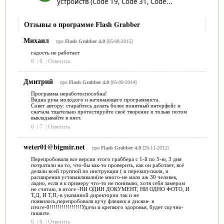
устройств (Code 19, Code 31, Code...
Отзывы о программе Flash Grabber
Михаил
про
Flash Grabber 4.0
[05-08-2015]
гадость не работает
6
|
6
|
Ответить
Дмитрий
про
Flash Grabber 4.0
[05-09-2014]
Программа неработоспособна!
Видна рука молодого и начинающего программиста.
Совет автору: старайтесь делать более понятный интерфейс и
сначала тщательно протестируйте своё творение и только потом
выкладывайте в инет.
6
|
7
|
Ответить
weter01@bigmir.net
про
Flash Grabber 4.0
[26-11-2012]
Перепробовали все версии этого граббера с 1-й по 5-ю, 3 дня
потратили на то, что-бы как-то проверить, как он работает, всё
делали всей группой по инструкции ( и перезапускали, и
расширения устанавливали(не много-не мало аж 30 человек,
ладно, если я к примеру что-то не понимаю, хотя себя ламером
не считаю, в итоге -НИ ОДИН ДОКУМЕНТ, НИ ОДНО ФОТО, И
Т,Д, И Т,П,-в указанной директории так и не
появилось,перепробовали кучу флешок и дисков- в
итоге-0!!!!!!!!!!!!!!!!Удачи и крепкого здоровья, будет скучно-
пишите.
6
|
6
|
Ответить