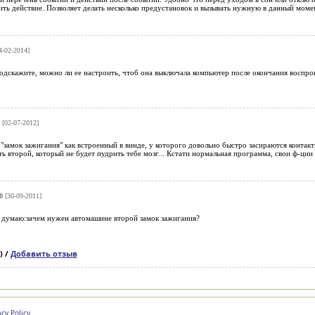
ь действие. Позволяет делать несколько предустановок и вызывать нужную в данный момен
4-02-2014]
дскажите, можно ли ее настроить, чтоб она выключала компьютер после окончания воспрои
[02-07-2012]
й "замок зажигания" как встроенный в винде, у которого довольно быстро засираются контакты
ь второй, который не будет пудрить тебе мозг... Кстати нормальная программа, свои ф-ции
0
[30-09-2011]
я думаю:зачем нужен автомашине второй замок зажигания?
) /
Добавить отзыв
acy Policy