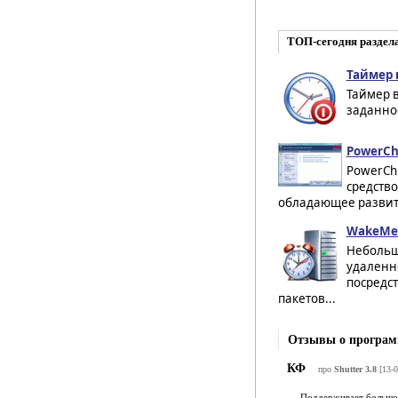
ТОП-сегодня раздел
Таймер 
Таймер 
заданно
PowerChu
PowerChu
средств
обладающее развит
WakeMe
Небольша
удаленн
посредст
пакетов...
Отзывы о программ
КФ
про
Shutter 3.8
[13-0
Поддерживает большой