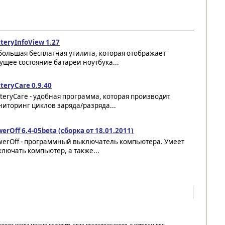
teryInfoView 1.27
ольшая бесплатная утилита, которая отображает
ущее состояние батареи ноутбука...
teryCare 0.9.40
teryCare - удобная программа, которая производит
иторинг циклов заряда/разряда...
erOff 6.4-05beta (сборка от 18.01.2011)
werOff - программный выключатель компьютера. Умеет
лючать компьютер, а также...
ением компа можно получить окно предупреждения, в котором при