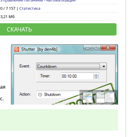
Управление питанием
-
Автоматизация
0 / 7 157 |
Статистика
3,21 Мб
СКАЧАТЬ
кая
с.