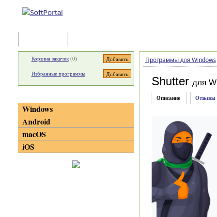
Программы
Статьи
Корзина закачек
(
0
)
Программы для Windows
Избранные программы
Shutter
для W
Категории
Описание
Отзывы
Windows
Android
macOS
iOS