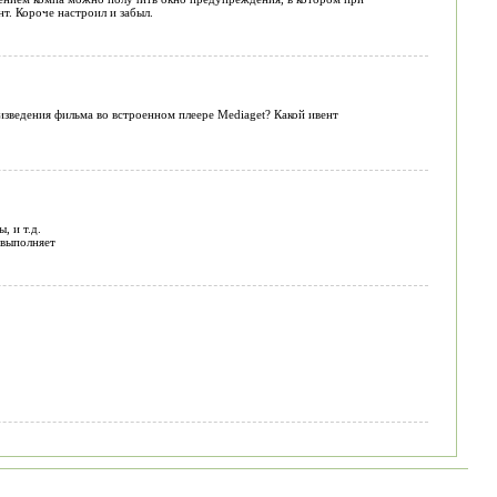
т. Короче настроил и забыл.
зведения фильма во встроенном плеере Mediaget? Какой ивент
, и т.д.
 выполняет