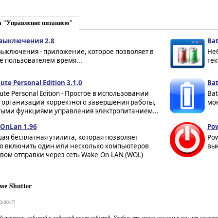
а "Управление питанием"
выключения 2.8
Bat
выключения - приложение, которое позволяет в
Неб
е пользователем время...
тек
te Personal Edition 3.1.0
Bat
te Personal Edition - Простое в использовании
Bat
о организации корректного завершения работы,
мон
ыми функциями управления электропитанием...
OnLan 1.96
Pow
я бесплатная утилита, которая позволяет
Po
о включить один или несколько компьютеров
вык
вом отправки через сеть Wake-On-LAN (WOL)
е Shutter
3-2017]
 перечень событий и действий после событий. Удобно что перед уходом в сон или отключ