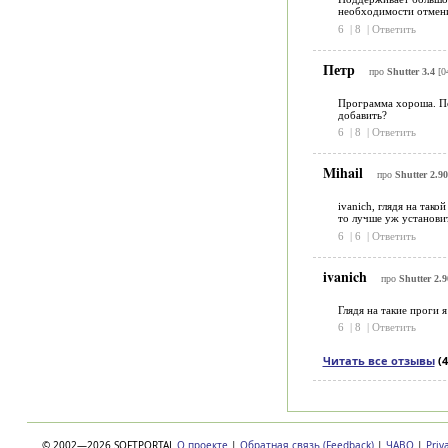
необходимости отменит
6
|
8
|
Ответить
Петр
про
Shutter 3.4
[0
Программа хороша. По
добавить?
6
|
8
|
Ответить
Mihail
про
Shutter 2.90
ivanich, глядя на тако
то лучше уж установит
6
|
6
|
Ответить
ivanich
про
Shutter 2.9
Глядя на такие проги 
6
|
8
|
Ответить
Читать все отзывы
(4
© 2002—2026 SOFTPORTAL
О проекте
|
Обратная связь (Feedback)
|
ЧАВО
|
Priv