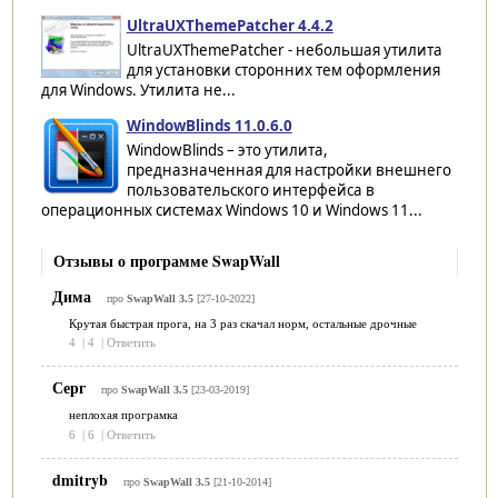
UltraUXThemePatcher 4.4.2
UltraUXThemePatcher - небольшая утилита
для установки сторонних тем оформления
для Windows. Утилита не...
WindowBlinds 11.0.6.0
WindowBlinds – это утилита,
предназначенная для настройки внешнего
пользовательского интерфейса в
операционных системах Windows 10 и Windows 11...
Отзывы о программе SwapWall
Дима
про
SwapWall 3.5
[27-10-2022]
Крутая быстрая прога, на 3 раз скачал норм, остальные дрочные
4
|
4
|
Ответить
Серг
про
SwapWall 3.5
[23-03-2019]
неплохая програмка
6
|
6
|
Ответить
dmitryb
про
SwapWall 3.5
[21-10-2014]