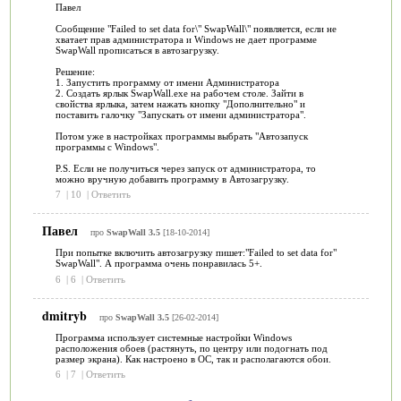
Павел
Сообщение "Failed to set data for\" SwapWall\" появляется, если не
хватает прав администратора и Windows не дает программе
SwapWall прописаться в автозагрузку.
Решение:
1. Запустить программу от имени Администратора
2. Создать ярлык SwapWall.exe на рабочем столе. Зайти в
свойства ярлыка, затем нажать кнопку "Дополнительно" и
поставить галочку "Запускать от имени администратора".
Потом уже в настройках программы выбрать "Автозапуск
программы с Windows".
P.S. Если не получиться через запуск от администратора, то
можно вручную добавить программу в Автозагрузку.
7
|
10
|
Ответить
Павел
про
SwapWall 3.5
[18-10-2014]
При попытке включить автозагрузку пишет:"Failed to set data for"
SwapWall". А программа очень понравилась 5+.
6
|
6
|
Ответить
dmitryb
про
SwapWall 3.5
[26-02-2014]
Программа использует системные настройки Windows
расположения обоев (растянуть, по центру или подогнать под
размер экрана). Как настроено в ОС, так и располагаются обои.
6
|
7
|
Ответить