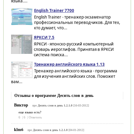
языка....
English Trainer 7700
English Trainer - тренажер-экзаменатор
профессиональных переводчиков. Для тех,
кто думает, что...
ЯРКСИ 7.5
ЯРКСИ - японско-русский компьютерный
словарь иероглифов. Принятая в ЯРКСИ
система поиска...
Тренажер английского языка 1.13
Тренажер английского языка - программа
для изучения английских слов. Поможет
вам...
Отзывы о программе Десять слов в день
Виктор
про
Десять слов в день 1.2.1.0
[16-03-2012]
еще языки есть?
6
|
6
|
Ответить
klm6
про
Десять слов в день 1.2.1.0
[04-01-2012]