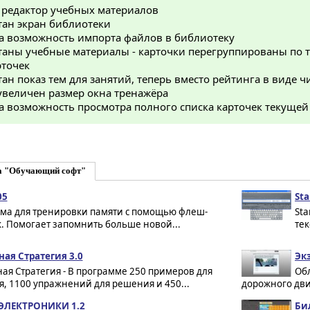
 редактор учебных материалов
тан экран библиотеки
а возможность импорта файлов в библиотеку
таны учебные материалы - карточки перегруппированы по т
рточек
ан показ тем для занятий, теперь вместо рейтинга в виде 
увеличен размер окна тренажёра
а возможность просмотра полного списка карточек текущей
а "Обучающий софт"
05
Sta
ма для тренировки памяти с помощью флеш-
Sta
. Помогает запомнить больше новой...
тек
ая Стратегия 3.0
Эк
я Стратегия - В программе 250 примеров для
Об
, 1100 упражнений для решения и 450...
дорожного движ
ЭЛЕКТРОНИКИ 1.2
Би