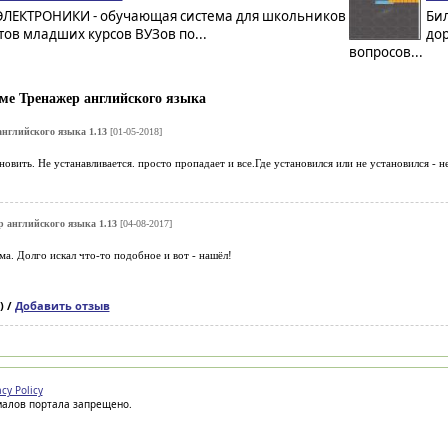
ЭЛЕКТРОНИКИ - обучающая система для школьников
Би
тов младших курсов ВУЗов по...
до
вопросов...
ме Тренажер английского языка
нглийского языка 1.13
[01-05-2018]
новить. Не устанавливается. просто пропадает и все.Где установился или не установился - н
 английского языка 1.13
[04-08-2017]
а. Долго искал что-то подобное и вот - нашёл!
) /
Добавить отзыв
acy Policy
иалов портала запрещено.