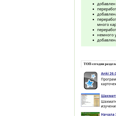
добавлен
перерабо
добавлен
перерабо
много ка
переработ
немного 
добавлен
ТОП-сегодня раздел
Anki 26.
Програм
карточек
Шахматн
Шахматна
изучения
Начала 