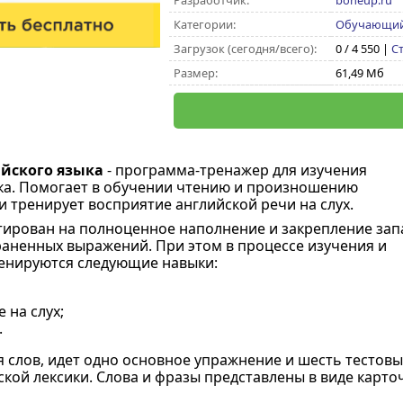
Разработчик:
boneup.ru
Категории:
Обучающий
Загрузок (сегодня/всего):
0 / 4 550 |
С
Размер:
61,49 Мб
йского языка
- программа-тренажер для изучения
ка. Помогает в обучении чтению и произношению
и тренирует восприятие английской речи на слух.
ирован на полноценное наполнение и закрепление зап
раненных выражений. При этом в процессе изучения и
енируются следующие навыки:
 на слух;
.
 слов, идет одно основное упражнение и шесть тестов
ской лексики. Слова и фразы представлены в виде карто