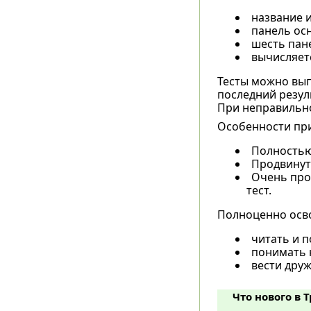
название и
панель ос
шесть пане
вычисляет
Тесты можно вып
последний резул
При неправильно
Особенности пр
Полностью
Продвинута
Очень про
тест.
Полноценно осво
читать и 
понимать 
вести друж
Что нового в 