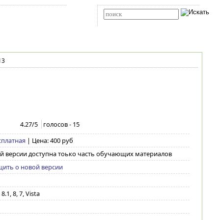
Карта сайта
RSS
Расширенный поиск
13
4.27
/5
голосов -
15
сплатная
| Цена: 400 руб
ой версии доступна тоько часть обучающих материалов
ить о новой версии
.1, 8, 7, Vista