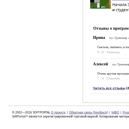
Начала 
и студен
Отзывы о програм
Ирина
про
Тренажер а
Скачала, пытаюсь уста
9
|
6
|
Ответить
Алексей
про
Тренажер
Очень крутая программ
7
|
6
|
Ответить
Читать все отзывы
(2
© 2002—2026 SOFTPORTAL
О проекте
|
Обратная связь (Feedback)
|
ЧАВО
|
Priv
SoftPortal™ является зарегистрированной торговой маркой. Копирование матер