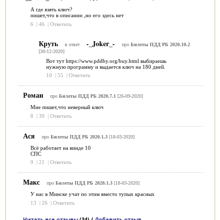
А где взять ключ?
пишет,что в описании ,но его здесь нет
6
|
46
|
Ответить
Круть
-_Joker_-
в ответ
про
Билеты ПДД РБ 2020.10.2
[30-12-2020]
Вот тут https://www.pddby.org/buy.html выбираешь
нужную программу и выдается ключ на 180 дней.
10
|
55
|
Ответить
Роман
про
Билеты ПДД РБ 2020.7.1
[26-09-2020]
Мне пишет,что неверный ключ
8
|
30
|
Ответить
Ася
про
Билеты ПДД РБ 2020.1.3
[18-03-2020]
Всё работает на винде 10
СПС
9
|
21
|
Ответить
Макс
про
Билеты ПДД РБ 2020.1.3
[18-03-2020]
У нас в Минске учат по этим вместо тупых красных
13
|
26
|
Ответить
Читать все отзывы
(34) /
Добавить отзыв