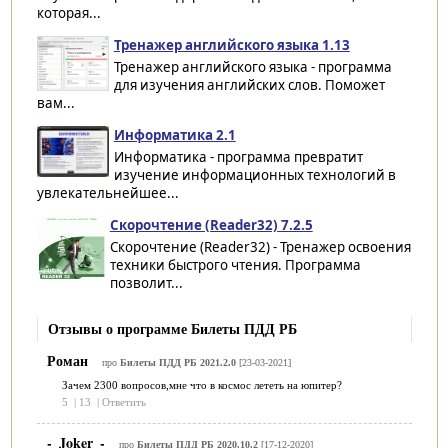
которая...
Тренажер английского языка 1.13
Тренажер английского языка - программа
для изучения английских слов. Поможет
вам...
Информатика 2.1
Информатика - программа превратит
изучение информационных технологий в
увлекательнейшее...
Скорочтение (Reader32) 7.2.5
Скорочтение (Reader32) - Тренажер освоения
техники быстрого чтения. Программа
позволит...
Отзывы о программе Билеты ПДД РБ
Роман
про
Билеты ПДД РБ 2021.2.0
[23-03-2021]
Зачем 2300 вопросов,мне что в космос лететь на юпитер?
5
|
13
|
Ответить
-_Joker_-
про
Билеты ПДД РБ 2020.10.2
[17-12-2020]