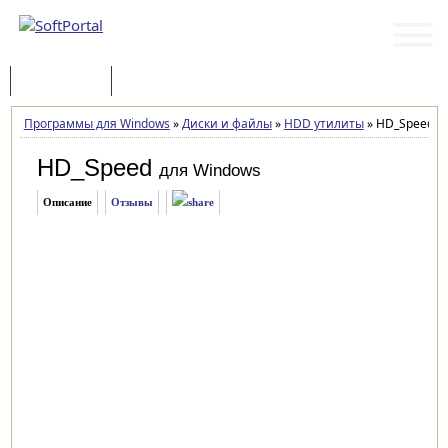
Программы
Статьи
Программы для Windows
»
Диски и файлы
»
HDD утилиты
»
HD_Speed 1.
HD_Speed
для Windows
Описание
Отзывы