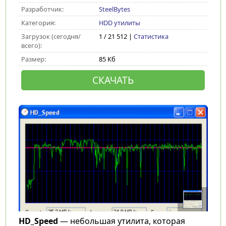
Разработчик:
SteelBytes
Категория:
HDD утилиты
Загрузок (сегодня/
1 / 21 512 |
Статистика
всего):
Размер:
85 Кб
СКАЧАТЬ
HD_Speed
— небольшая утилита, которая