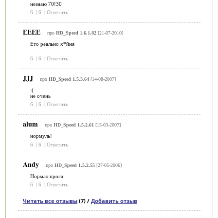
незнаю 70!30
6
|
6
|
Ответить
ЕЕЕЕ
про
HD_Speed 1.6.1.82
[21-07-2010]
Ето реально х*йня
6
|
6
|
Ответить
JJJ
про
HD_Speed 1.5.3.64
[14-08-2007]
:(
не очень
6
|
6
|
Ответить
alum
про
HD_Speed 1.5.2.61
[15-03-2007]
нормуль!
6
|
6
|
Ответить
Andy
про
HD_Speed 1.5.2.55
[27-05-2006]
Нормал прога.
6
|
6
|
Ответить
Читать все отзывы
(7) /
Добавить отзыв